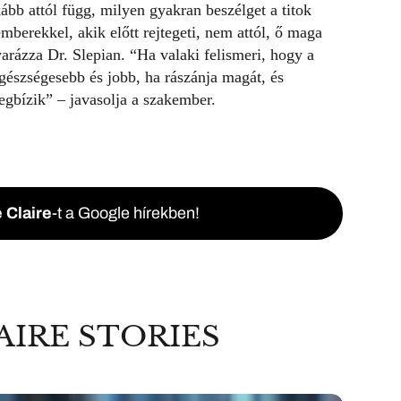
kább attól függ, milyen gyakran beszélget a titok
mberekkel, akik előtt rejtegeti, nem attól, ő maga
arázza Dr. Slepian. “Ha valaki felismeri, hogy a
egészségesebb és jobb, ha rászánja magát, és
egbízik” – javasolja a szakember.
 Claire
-t a Google hírekben!
AIRE STORIES