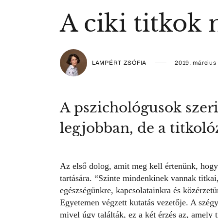
A ciki titko
LAMPÉRT ZSÓFIA
2019. március
A pszichológusok szeri
legjobban, de a titkoló
Az első dolog, amit meg kell értenünk, hogy
tartására.
“Szinte mindenkinek vannak titkai,
egészségünkre, kapcsolatainkra és közérzet
Egyetemen végzett kutatás vezetője. A szégy
mivel úgy találták, ez a két érzés az, amely 