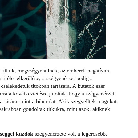
 titkuk, megszégyenülnek, az emberek negatívan
 ítélet elkerülése, a szégyenérzet pedig a
 cselekedetük titokban tartására. A kutatók ezer
arra a következtetésre jutottak, hogy a szégyenérzet
tartására, mint a bűntudat. Akik szégyellték magukat
gyakrabban gondoltak titkukra, mint azok, akiknek
gséggel küzdők
szégyenérzete volt a legerősebb.