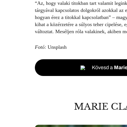
“Az, hogy valaki titokban tart valamit legin
tárgyával kapcsolatos dolgokról azokkal az e
hogyan érez a titokkal kapcsolatban” – magy
kihat a közérzetére a súlyos teher cipelése, 
változtat. Meséljen róla valakinek, akiben m
Fotó:
Unsplash
Kövesd a
Marie
MARIE CL