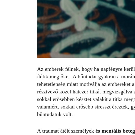
Az emberek félnek, hogy ha napfényre kerül
ítélik meg őket. A bűntudat gyakran a morális
tehetetlenség miatt motiválja az embereket a
résztvevő közel hatezer titkát megvizsgálva 
sokkal erősebben késztet valakit a titka meg
valamiért, sokkal erősebb stresszt éreztek, 
bűntudatuk volt.
A traumát átélt személyek
és mentális bete