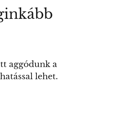
eginkább
att aggódunk a
hatással lehet.