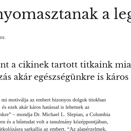
k nyomasztanak a l
 05.
nt a cikinek tartott titkaink mi
zás akár egészségünkre is káros 
 mi motiválja az embert bizonyos dolgok titokban
 és ezek akár káros hatással is lehetnek az
ünkre” – mondja Dr. Michael L. Slepian, a Columbia
en és a bűntudat volt a tanulmány középpontjában,
titkolózásra sarkallja az embert. “Az alapérzelmek,