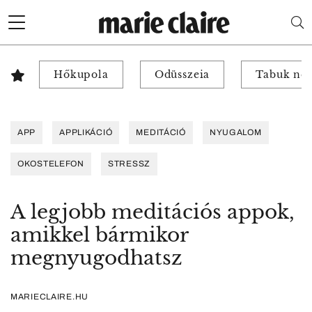
Hőkupola
Odüsszeia
Tabuk nél
APP
APPLIKÁCIÓ
MEDITÁCIÓ
NYUGALOM
OKOSTELEFON
STRESSZ
A legjobb meditációs appok,
amikkel bármikor
megnyugodhatsz
MARIECLAIRE.HU