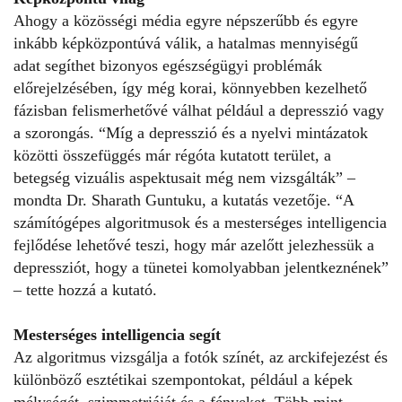
Ahogy a közösségi média egyre népszerűbb és egyre
inkább képközpontúvá válik, a hatalmas mennyiségű
adat segíthet bizonyos egészségügyi problémák
előrejelzésében, így még korai, könnyebben kezelhető
fázisban felismerhetővé válhat például a depresszió vagy
a szorongás. “Míg a depresszió és a nyelvi mintázatok
közötti összefüggés már régóta kutatott terület, a
betegség vizuális aspektusait még nem vizsgálták” –
mondta Dr. Sharath Guntuku, a kutatás vezetője. “A
számítógépes algoritmusok és a mesterséges intelligencia
fejlődése lehetővé teszi, hogy már azelőtt jelezhessük a
depressziót, hogy a tünetei komolyabban jelentkeznének”
– tette hozzá a kutató.
Mesterséges intelligencia segít
Az algoritmus vizsgálja a fotók színét, az arckifejezést és
különböző esztétikai szempontokat, például a képek