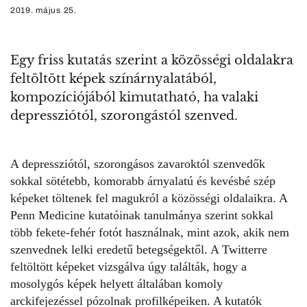
2019. május 25.
Egy friss kutatás szerint a közösségi oldalakra
feltöltött képek színárnyalatából,
kompozíciójából kimutatható, ha valaki
depressziótól, szorongástól szenved.
A depressziótól, szorongásos zavaroktól szenvedők
sokkal sötétebb, komorabb árnyalatú és kevésbé szép
képeket töltenek fel magukról
a közösségi oldalaikra
. A
Penn Medicine kutatóinak tanulmánya szerint sokkal
több fekete-fehér fotót használnak, mint azok, akik nem
szenvednek lelki eredetű betegségektől. A Twitterre
feltöltött képeket vizsgálva úgy találták, hogy a
mosolygós képek helyett általában komoly
arckifejezéssel pózolnak profilképeiken. A kutatók