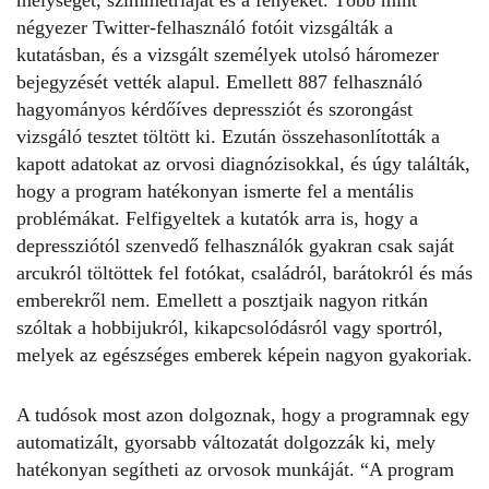
mélységét, szimmetriáját és a fényeket. Több mint
négyezer Twitter-felhasználó fotóit vizsgálták a
kutatásban, és a vizsgált személyek utolsó háromezer
bejegyzését vették alapul. Emellett 887 felhasználó
hagyományos kérdőíves depressziót és szorongást
vizsgáló tesztet töltött ki. Ezután összehasonlították a
kapott adatokat az orvosi diagnózisokkal, és úgy találták,
hogy a program hatékonyan ismerte fel a mentális
problémákat. Felfigyeltek a kutatók arra is, hogy a
depressziótól szenvedő felhasználók gyakran csak saját
arcukról
töltöttek fel fotókat
, családról, barátokról és más
emberekről nem. Emellett a posztjaik nagyon ritkán
szóltak a hobbijukról, kikapcsolódásról vagy sportról,
melyek az egészséges emberek képein nagyon gyakoriak.
A tudósok most azon dolgoznak, hogy a programnak egy
automatizált, gyorsabb változatát dolgozzák ki, mely
hatékonyan segítheti az orvosok munkáját. “A program