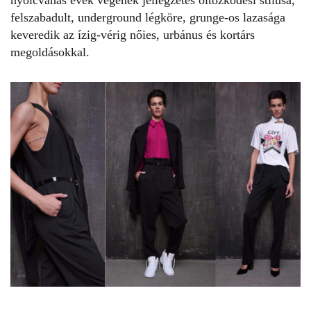
nyolcvanas évek végének jellegzetes öltözködési stílusa,
felszabadult, underground légköre, grunge-os lazasága
keveredik az ízig-vérig nőies, urbánus és kortárs
megoldásokkal.