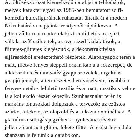
Az öltözéksorozat kiemelkedő darabjai a télikabátok,
melyek karakterjegyei az 1985-ben bemutatott scifi-
komédia kulcsfiguráinak ruházatát ültetik át a modern
Nő ruhatárába napjaink trendjeiből táplálkozva. A
jellemző formai markerek közt említhetők az ejtett
vállak, az Y-sziluettek, az oversized kialakítások, a
flitteres-glitteres kiegészítők, a dekonstruktivista
eljárásokból eredeztethető részletek. Alapanyagok terén a
matt, illetve fényes steppelt orkán kapja a főszerepet, de
a klasszikus és innovatív gyapjúszövetek, rugalmas
gyapjú jerseyk, a természetes hernyóselyem, továbbá a
fényes-metálos felületű textília és a matt, rusztikus kelme
is a kollekció részét képezik. Színhasználat terén is
markáns tónusokkal dolgoztak a tervezők: az ezüstös
szürke, a fekete, az olajzöld és a fukszia dominálnak. A
glamúros csillogás jegyében a nyolcvanas évekre
jellemző antracit glitter, fekete flitter és ezüst-levendula
shanzsán is feltűnik a darabokon.