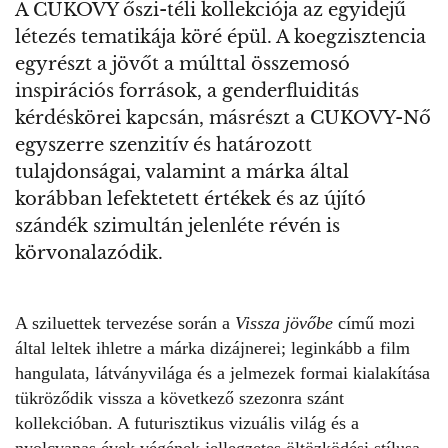
A CUKOVY őszi-téli kollekciója az egyidejű
létezés tematikája köré épül. A koegzisztencia
egyrészt a jövőt a múlttal összemosó
inspirációs források, a genderfluiditás
kérdéskörei kapcsán, másrészt a CUKOVY-Nő
egyszerre szenzitív és határozott
tulajdonságai, valamint a márka által
korábban lefektetett értékek és az újító
szándék szimultán jelenléte révén is
körvonalazódik.
A sziluettek tervezése során a
Vissza jövőbe
című mozi
által leltek ihletre a márka dizájnerei; leginkább a film
hangulata, látványvilága és a jelmezek formai kialakítása
tükröződik vissza a következő szezonra szánt
kollekcióban. A futurisztikus vizuális világ és a