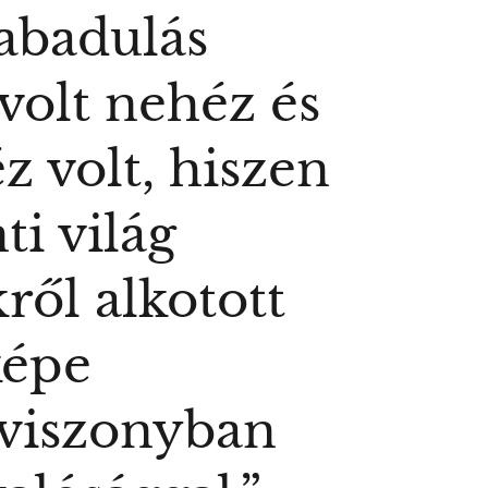
abadulás
volt nehéz és
z volt, hiszen
ti világ
ről alkotott
képe
viszonyban