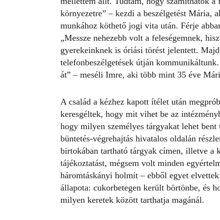
mellettem állt. Tudtam, hogy számíthatok a f
környezetre” – kezdi a beszélgetést Mária, ak
munkához köthető jogi vita után. Férje abba
„Messze nehezebb volt a feleségemnek, hisz
gyerekeinknek is óriási törést jelentett. Majd
telefonbeszélgetések útján kommunikáltunk.
át” – meséli Imre, aki több mint 35 éve Mári
A család a kézhez kapott ítélet után megpróbá
keresgéltek, hogy mit vihet be az intézmény
hogy milyen személyes tárgyakat lehet bent t
büntetés-végrehajtás hivatalos oldalán részlet
birtokában tartható tárgyak címen, illetve a
tájékoztatást, mégsem volt minden egyértelm
háromtáskányi holmit – ebből egyet elvettek 
állapota: cukorbetegen került börtönbe, és ho
milyen keretek között tarthatja magánál.