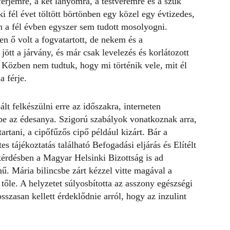
érjemre, a két lányomra, a testvéremre és a szűk
i fél évet töltött börtönben egy közel egy évtizedes,
n a fél évben egyszer sem tudott mosolyogni.
en ő volt a
fogvatartott
, de nekem és a
 jött a járvány, és már csak levelezés és korlátozott
 Közben nem tudtuk, hogy mi történik vele, mit él
a férje.
lt felkészülni erre az időszakra, interneten
be az édesanya. Szigorú szabályok vonatkoznak arra,
artani, a cipőfűzős cipő például kizárt. Bár a
es tájékoztatás található Befogadási eljárás és Elítélt
 kérdésben a Magyar Helsinki Bizottság is ad
ű. Mária bilincsbe zárt kézzel vitte magával a
tőle. A helyzetet súlyosbította az asszony egészségi
sszasan kellett érdeklődnie arról, hogy az inzulint