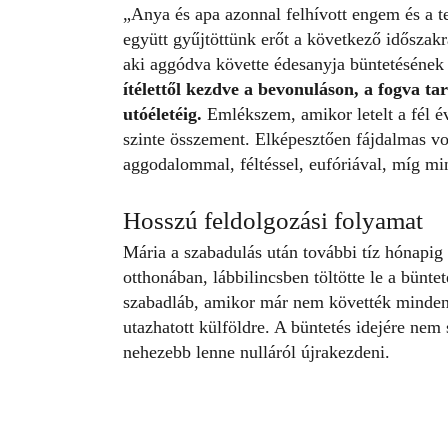
„Anya és apa azonnal felhívott engem és a t
együtt gyűjtöttünk erőt a következő időszakra
aki aggódva követte édesanyja büntetésének
ítélettől kezdve a bevonuláson, a fogva ta
utóéletéig.
Emlékszem, amikor letelt a fél év
szinte összement. Elképesztően fájdalmas vo
aggodalommal, féltéssel, eufóriával, míg min
Hosszú feldolgozási folyamat
Mária a szabadulás után további tíz hónapig r
otthonában, lábbilincsben töltötte le a büntet
szabadláb, amikor már nem követték minden 
utazhatott külföldre. A büntetés idejére nem 
nehezebb lenne nulláról újrakezdeni.