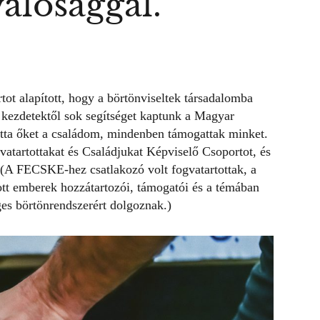
valósággal.”
ot alapított, hogy a börtönviseltek társadalomba
A kezdetektől sok segítséget kaptunk a Magyar
hatta őket a családom, mindenben támogattak minket.
gvatartottakat és Családjukat Képviselő Csoportot, és
” (A FECSKE-hez csatlakozó volt fogvatartottak, a
tott emberek hozzátartozói, támogatói és a témában
ges börtönrendszerért dolgoznak.)