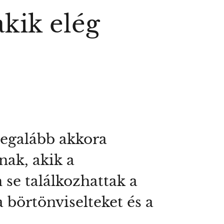
akik elég
legalább akkora
nak, akik a
 se találkozhattak a
a börtönviselteket és a