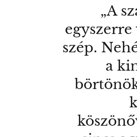
„A sz
egyszerre 
szép. Nehé
a kin
börtönök
köszönő