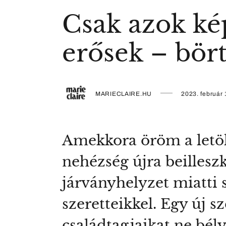
Csak azok kép
erősek – bört
MARIECLAIRE.HU
2023. február 
Amekkora öröm a letölt
nehézség újra beilleszk
járványhelyzet miatti 
szeretteikkel. Egy új s
családtagjaikat ne bél