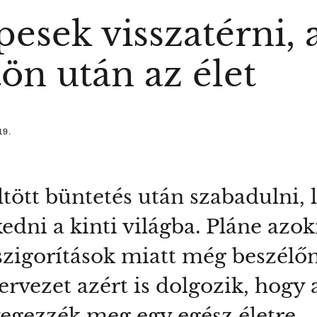
esek visszatérni, 
ön után az élet
19.
ött büntetés után szabadulni, 
edni a kinti világba. Pláne azok
szigorítások miatt még beszélőn
zervezet azért is dolgozik, hogy 
yegezzék meg egy egész életre.