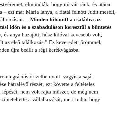
estvéremet, elmondták, hogy mi vár ránk, és utána
 – ezt már Mária lánya, a fiatal felnőtt Judit meséli,
 állomásait.
– Minden kihatott a családra az
rtási időn és a szabaduláson keresztül a büntetés
, és anya hazajött, húsz kilóval kevesebb volt,
lt az első találkozás.” Ez keveredett örömmel,
den újra beállt a régi kerékvágásba.
eintegrációs őrizetben volt, vagyis a saját
ése hátralévő részét, ezt követte a feltételes
lépését, nem volt rajta műszer, de még nem
szüneteltette a vállalkozását, mert tudta, hogy