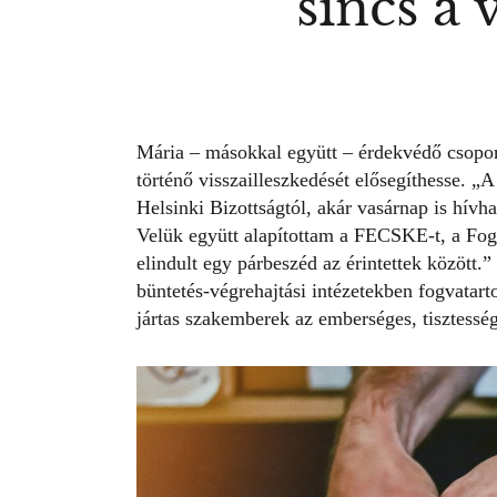
sincs a 
Mária – másokkal együtt – érdekvédő csoport
történő visszailleszkedését elősegíthesse. „
Helsinki Bizottságtól, akár vasárnap is hív
Velük együtt alapítottam a
FECSKE
-t, a Fo
elindult egy párbeszéd az érintettek között.
büntetés-végrehajtási intézetekben fogvatar
jártas szakemberek az emberséges, tisztessé