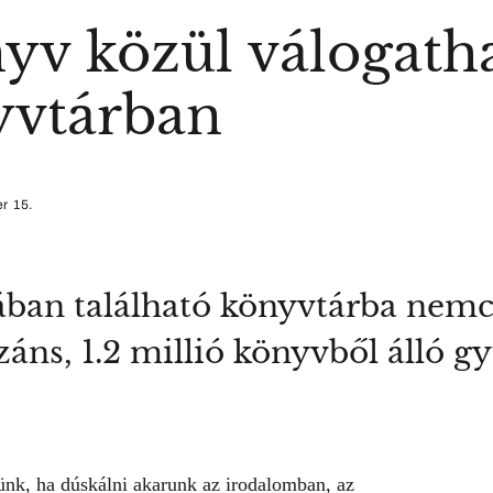
nyv közül válogath
yvtárban
r 15.
ában található könyvtárba nemc
ns, 1.2 millió könyvből álló g
ünk, ha dúskálni akarunk az irodalomban, az