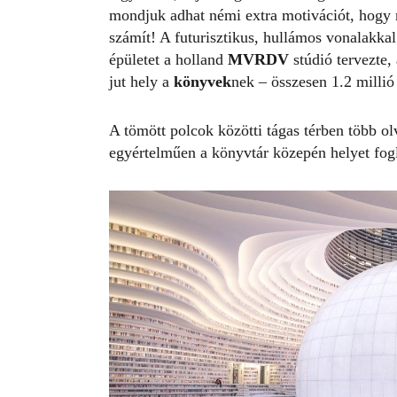
mondjuk adhat némi extra motivációt, hogy 
számít! A futurisztikus, hullámos vonalakka
épületet a holland
MVRDV
stúdió tervezte
jut hely a
könyvek
nek – összesen 1.2 millió
A tömött polcok közötti tágas térben több ol
egyértelműen a könyvtár közepén helyet fogl