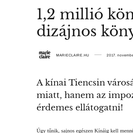
1,2 millió kö
dizájnos kön
MARIECLAIRE.HU
2017. novembe
A kínai Tiencsin város
miatt, hanem az impozá
érdemes ellátogatni!
Úgy tűnik, sajnos egészen Kínáig kell menn