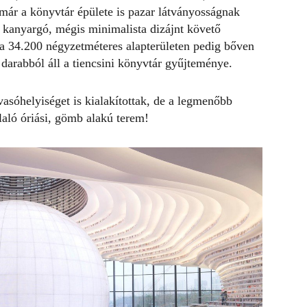
már a könyvtár épülete is pazar látványosságnak
l kanyargó, mégis minimalista dizájnt követő
, a 34.200 négyzetméteres alapterületen pedig bőven
 darabból áll a tiencsini könyvtár gyűjteménye.
vasóhelyiséget is kialakítottak, de a legmenőbb
aló óriási, gömb alakú terem!