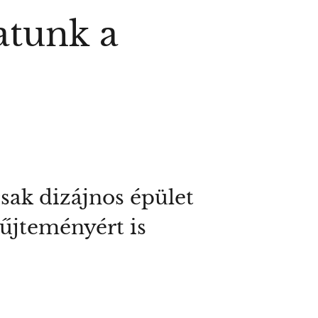
atunk a
sak dizájnos épület
yűjteményért is