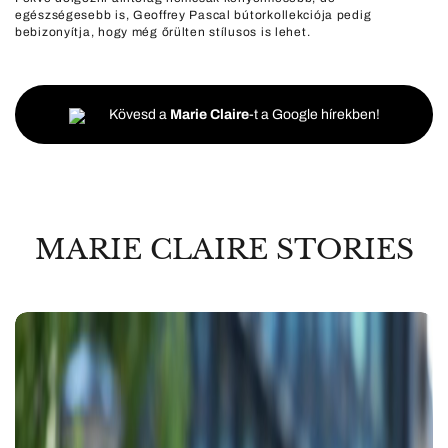
egészségesebb is, Geoffrey Pascal bútorkollekciója pedig
bebizonyítja, hogy még őrülten stílusos is lehet.
Kövesd a
Marie Claire
-t a Google hírekben!
MARIE CLAIRE STORIES