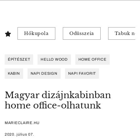
Hőkupola
Odüsszeia
Tabuk nél
ÉPÍTÉSZET
HELLO WOOD
HOME OFFICE
KABIN
NAPI DESIGN
NAPI FAVORIT
Magyar dizájnkabinban
home office-olhatunk
MARIECLAIRE.HU
2020. július 07.