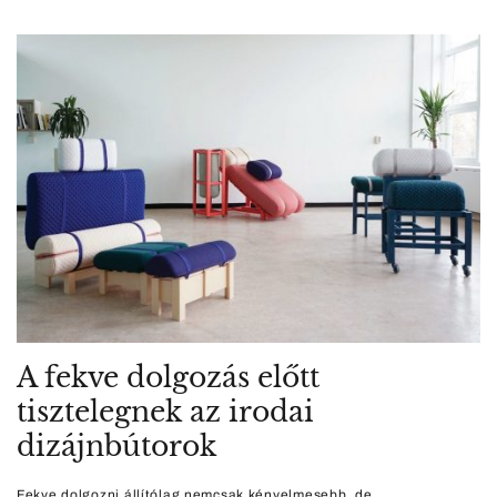
A fekve dolgozás előtt
tisztelegnek az irodai
dizájnbútorok
Fekve dolgozni állítólag nemcsak kényelmesebb, de