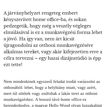
A járványhelyzet rengeteg embert
kényszerített home office-ba, és sokan
pedzegetik, hogy még a veszély végleges
elmúlásával is ez a munkavégzési forma lehet
a jövő. Ha így van, nem árt kicsit
újragondolni az otthoni munkavégzésére
alkalmas tereket, vagy akár kifejezetten erre a
célra tervezni – egy hazai dizájnstúdió is épp
ezt tette!
Nem mindenkinek egyszerű feladat irodát varázsolni az
otthonából: lehet, hogy a helyhiány miatt, vagy azért,
mert túl sötétek vagy zsúfoltak a lakás terei az otthoni
munkavégzéshez. A hosszú távú home office-ra
berendezkedve, a magyar Hello Wood olyan luxuskabint