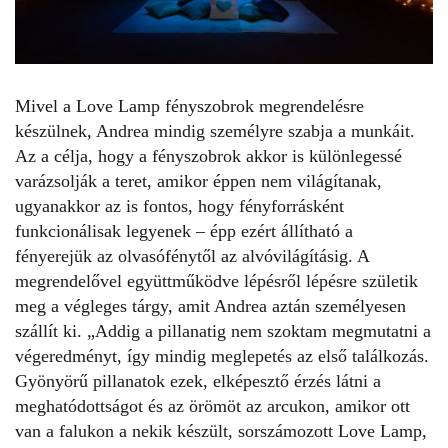
Mivel a Love Lamp fényszobrok megrendelésre
készülnek, Andrea mindig személyre szabja a munkáit.
Az a célja, hogy a fényszobrok akkor is különlegessé
varázsolják a teret, amikor éppen nem világítanak,
ugyanakkor az is fontos, hogy fényforrásként
funkcionálisak legyenek – épp ezért állítható a
fényerejük az olvasófénytől az alvóvilágításig. A
megrendelővel együttműködve lépésről lépésre születik
meg a végleges tárgy, amit Andrea aztán személyesen
szállít ki. „Addig a pillanatig nem szoktam megmutatni a
végeredményt, így mindig meglepetés az első találkozás.
Gyönyörű pillanatok ezek, elképesztő érzés látni a
meghatódottságot és az örömöt az arcukon, amikor ott
van a falukon a nekik készült, sorszámozott Love Lamp,