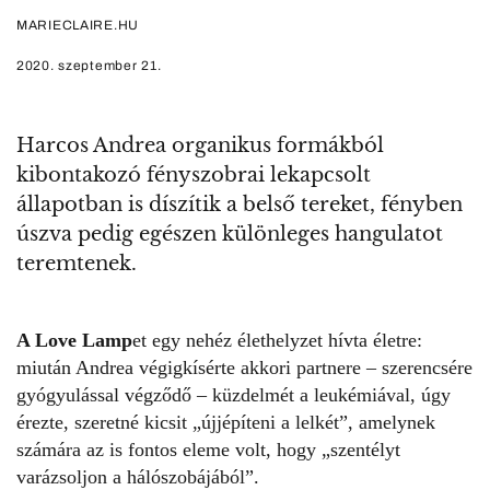
MARIECLAIRE.HU
2020. szeptember 21.
Harcos Andrea organikus formákból
kibontakozó fényszobrai lekapcsolt
állapotban is díszítik a belső tereket, fényben
úszva pedig egészen különleges hangulatot
teremtenek.
A Love Lamp
et
egy nehéz élethelyzet hívta életre:
miután Andrea végigkísérte akkori partnere – szerencsére
gyógyulással végződő – küzdelmét a leukémiával, úgy
érezte, szeretné kicsit „újjépíteni a lelkét”, amelynek
számára az is fontos eleme volt, hogy „szentélyt
varázsoljon a hálószobájából”.