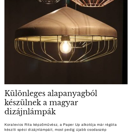
Különleges alapanyagból
készülnek a magyar
dizájnlámpák
Koralevics Rita képzőművész, a Paper Up alkotója már régóta
készíti spéci dizájnlámpáit, most pedig újabb csodaszép