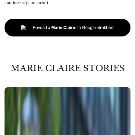
darabokkal jelentkezett.
Kövesd a
Marie Claire
-t a Google hírekben!
MARIE CLAIRE STORIES