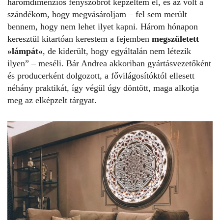
háromdimenziós fényszobrot képzeltem el, és az volt a
szándékom, hogy megvásároljam – fel sem merült
bennem, hogy nem lehet ilyet kapni. Három hónapon
keresztül kitartóan kerestem a fejemben
megszületett
»lámpát«
, de kiderült, hogy egyáltalán nem létezik
ilyen” – meséli. Bár Andrea akkoriban gyártásvezetőként
és producerként dolgozott, a fővilágosítóktól ellesett
néhány praktikát, így végül úgy döntött, maga alkotja
meg az elképzelt tárgyat.