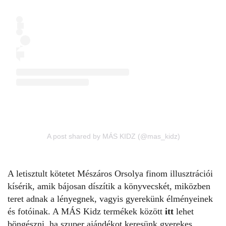
A post shared by MÁS KIDZ (@mas_kidz)
A letisztult kötetet Mészáros Orsolya finom illusztrációi
kísérik, amik bájosan díszítik a könyvecskét, miközben
teret adnak a lényegnek, vagyis gyerekünk élményeinek
és fotóinak. A MÁS Kidz termékek között
itt
lehet
böngészni, ha szuper ajándékot keresünk gyerekes