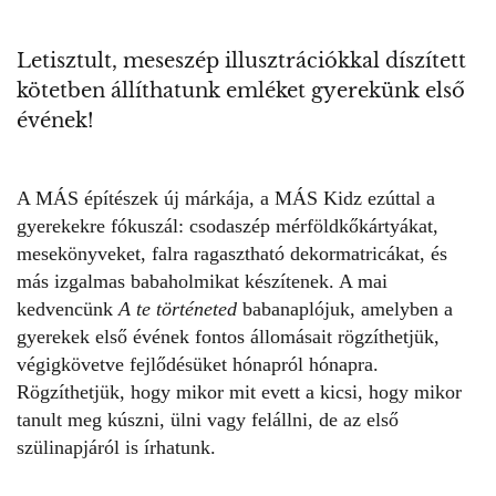
Letisztult, meseszép illusztrációkkal díszített
kötetben állíthatunk emléket gyerekünk első
évének!
A MÁS építészek új márkája, a MÁS Kidz ezúttal a
gyerekekre fókuszál: csodaszép mérföldkőkártyákat,
mesekönyveket, falra ragasztható dekormatricákat, és
más izgalmas babaholmikat készítenek. A mai
kedvencünk
A te történeted
babanaplójuk, amelyben a
gyerekek első évének fontos állomásait rögzíthetjük,
végigkövetve fejlődésüket hónapról hónapra.
Rögzíthetjük, hogy mikor mit evett a kicsi, hogy mikor
tanult meg kúszni, ülni vagy felállni, de az első
szülinapjáról is írhatunk.