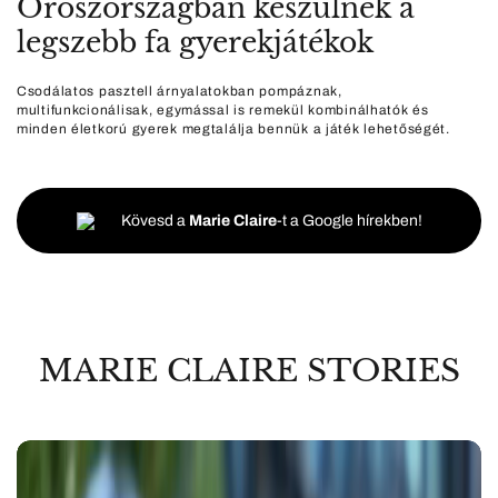
Oroszországban készülnek a
legszebb fa gyerekjátékok
Csodálatos pasztell árnyalatokban pompáznak,
multifunkcionálisak, egymással is remekül kombinálhatók és
minden életkorú gyerek megtalálja bennük a játék lehetőségét.
Kövesd a
Marie Claire
-t a Google hírekben!
MARIE CLAIRE STORIES