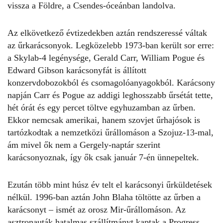
vissza a Földre, a Csendes-óceánban landolva.
Az elkövetkező évtizedekben aztán rendszeressé váltak
az űrkarácsonyok. Legközelebb 1973-ban került sor erre:
a Skylab-4 legénysége, Gerald Carr, William Pogue és
Edward Gibson karácsonyfát is állított
konzervdobozokból és csomagolóanyagokból. Karácsony
napján Carr és Pogue az addigi leghosszabb űrsétát tette,
hét órát és egy percet töltve egyhuzamban az űrben.
Ekkor nemcsak amerikai, hanem szovjet űrhajósok is
tartózkodtak a nemzetközi űrállomáson a Szojuz-13-mal,
ám mivel ők nem a Gergely-naptár szerint
karácsonyoznak, így ők csak január 7-én ünnepeltek.
Ezután több mint húsz év telt el karácsonyi űrküldetések
nélkül. 1996-ban aztán John Blaha töltötte az űrben a
karácsonyt – ismét az orosz Mir-űrállomáson. Az
asztronauták hatalmas szállítmányt kaptak a Progress