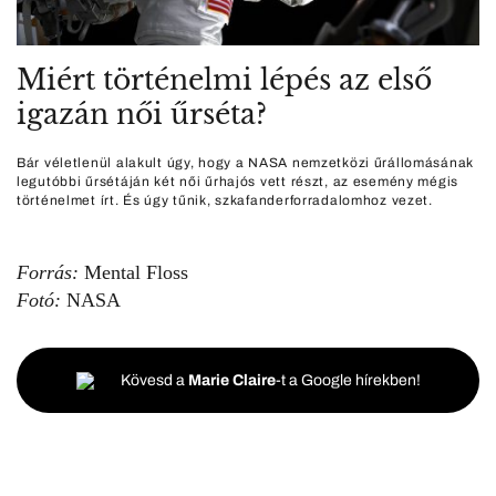
Miért történelmi lépés az első
igazán női űrséta?
Bár véletlenül alakult úgy, hogy a NASA nemzetközi űrállomásának
legutóbbi űrsétáján két női űrhajós vett részt, az esemény mégis
történelmet írt. És úgy tűnik, szkafanderforradalomhoz vezet.
Forrás:
Mental Floss
Fotó:
NASA
Kövesd a
Marie Claire
-t a Google hírekben!