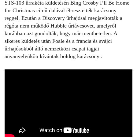
STS-103 űrrakéta küldetésén Bing Crosby
I’ll Be Home
for Christmas
című dalával ébresztették karácsony
reggel. Ezután a Discovery űrhajósai megjavították a
régóta nem működő Hubble űrtávcsövet, amelyről
korábban azt gondolták, hogy már menthetetlen. A
sikeres küldetés után Foale és a francia és svájci
űrhajósokból álló nemzetközi csapat tagjai
anyanyelvükön kívántak boldog karácsonyt.