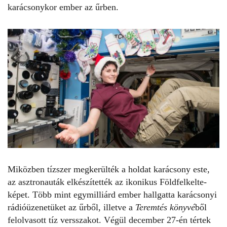
karácsonykor ember az űrben.
Miközben tízszer megkerülték a holdat karácsony este,
az asztronauták elkészítették az ikonikus Földfelkelte-
képet. Több mint egymilliárd ember hallgatta karácsonyi
rádióüzenetüket az űrből, illetve a
Teremtés könyvé
ből
felolvasott tíz versszakot. Végül december 27-én tértek