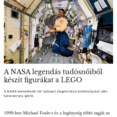
A NASA legendás tudósnőiből
készít figurákat a LEGO
A NASA kiemelkedő női tudósait megmintázó kollekciójukat idén
karácsonyra ígérik.
1999-ben Michael Foale-t és a legénység többi tagját az