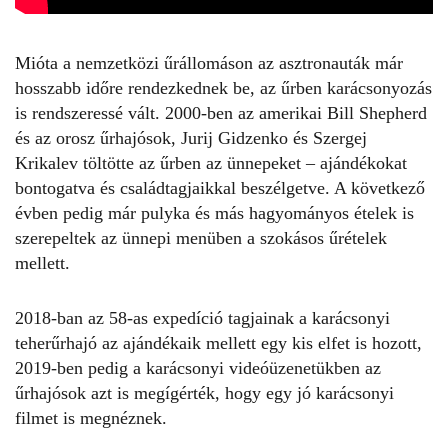
Mióta a nemzetközi űrállomáson az asztronauták már
hosszabb időre rendezkednek be, az űrben karácsonyozás
is rendszeressé vált. 2000-ben az amerikai Bill Shepherd
és az orosz űrhajósok, Jurij Gidzenko és Szergej
Krikalev töltötte az űrben az ünnepeket – ajándékokat
bontogatva és családtagjaikkal beszélgetve. A következő
évben pedig már pulyka és más hagyományos ételek is
szerepeltek az ünnepi menüben a szokásos űrételek
mellett.
2018-ban az 58-as expedíció tagjainak a karácsonyi
teherűrhajó az ajándékaik mellett egy kis elfet is hozott,
2019-ben pedig a
karácsonyi videóüzenetükben az
űrhajósok
azt is megígérték, hogy egy jó karácsonyi
filmet is megnéznek.