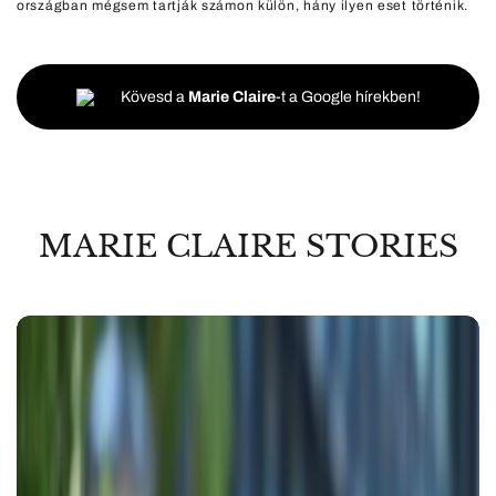
országban mégsem tartják számon külön, hány ilyen eset történik.
Kövesd a
Marie Claire
-t a Google hírekben!
MARIE CLAIRE STORIES