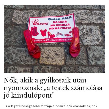
Nők, akik a gyilkosaik után
nyomoznak: „a testek számolása
jó kiindulópont”
Ez a legszélsőségesebb formája a nemi alapú erőszaknak, sok