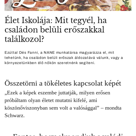
Élet Iskolája: Mit tegyél, ha
családon belüli erőszakkal
találkozol?
Ezúttal Dés Fanni, a NANE munkatársa magyarázza el, mit
tehetünk, ha családon belüli erőszak áldozatává válunk, vagy a
környezetünkben élő nőkön szeretnénk segíteni.
Összetörni a tökéletes kapcsolat képét
„Ezek a képek eszembe juttatják, milyen erősen
próbáltam olyan életet mutatni kifelé, ami
köszönőviszonyban sem volt a valósággal” – mondta
Schwarz.