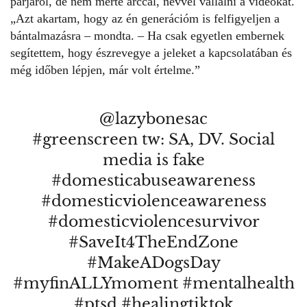
párjáról, de nem merte arccal, névvel vállalni a videókat.
„Azt akartam, hogy az én generációm is felfigyeljen a
bántalmazásra – mondta. – Ha csak egyetlen embernek
segítettem, hogy észrevegye a jeleket a kapcsolatában és
még időben lépjen, már volt értelme.”
@lazybonesac
#greenscreen
tw: SA, DV. Social
media is fake
#domesticabuseawareness
#domesticviolenceawareness
#domesticviolencesurvivor
#SaveIt4TheEndZone
#MakeADogsDay
#myfinALLYmoment
#mentalhealth
#ptsd
#healingtiktok