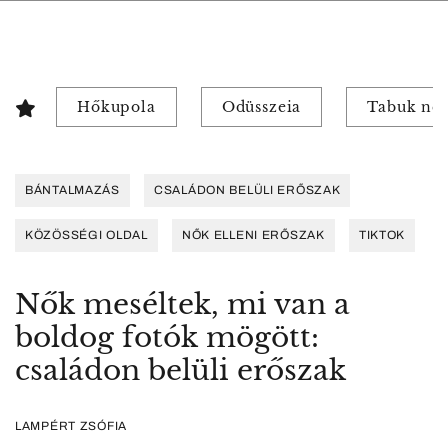
Hőkupola
Odüsszeia
Tabuk nél
BÁNTALMAZÁS
CSALÁDON BELÜLI ERŐSZAK
KÖZÖSSÉGI OLDAL
NŐK ELLENI ERŐSZAK
TIKTOK
Nők meséltek, mi van a
boldog fotók mögött:
családon belüli erőszak
LAMPÉRT ZSÓFIA