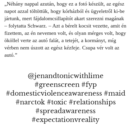
„Néhány nappal azután, hogy ez a fotó készült, az egész
napot azzal töltöttük, hogy kórházból és ügyeletről ki-be
jártunk, mert fájdalomcsillapítót akart szerezni magának
– folytatta Schwarz. – Azt a bérelt kocsit vezette, amit én
fizettem, az én nevemen volt, és olyan mérges volt, hogy
ököllel verte az autó falát, a tetejét, a kormányt, míg
vérben nem úszott az egész kézfeje. Csupa vér volt az
autó.”
@jenandtonicwithlime
#greenscreen
#fyp
#domesticviolenceawareness
#maid
#narctok
#toxic
#relationships
#spreadawareness
#expectationvreality