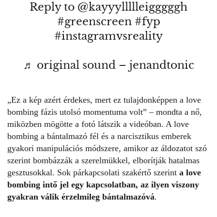
Reply to @kayyyllllleigggggh
#greenscreen
#fyp
#instagramvsreality
♬ original sound – jenandtonic
„Ez a kép azért érdekes, mert ez tulajdonképpen a love
bombing fázis utolsó momentuma volt” – mondta a nő,
miközben mögötte a fotó látszik a videóban. A
love
bombing
a bántalmazó fél és a narcisztikus emberek
gyakori manipulációs módszere, amikor az áldozatot szó
szerint bombázzák a szerelmükkel, elborítják hatalmas
gesztusokkal. Sok párkapcsolati szakértő szerint
a love
bombing intő jel egy kapcsolatban, az ilyen viszony
gyakran válik érzelmileg bántalmazóvá
.