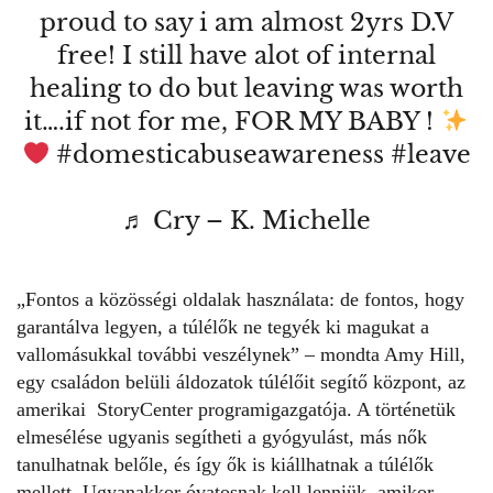
proud to say i am almost 2yrs D.V
free! I still have alot of internal
healing to do but leaving was worth
it….if not for me, FOR MY BABY !
#domesticabuseawareness
#leave
♬ Cry – K. Michelle
„Fontos a közösségi oldalak használata: de fontos, hogy
garantálva legyen, a túlélők ne tegyék ki magukat a
vallomásukkal további veszélynek” – mondta Amy Hill,
egy családon belüli áldozatok túlélőit segítő központ, az
amerikai
StoryCenter
programigazgatója. A történetük
elmesélése ugyanis segítheti a gyógyulást, más nők
tanulhatnak belőle, és így ők is kiállhatnak a túlélők
mellett. Ugyanakkor óvatosnak kell lenniük, amikor