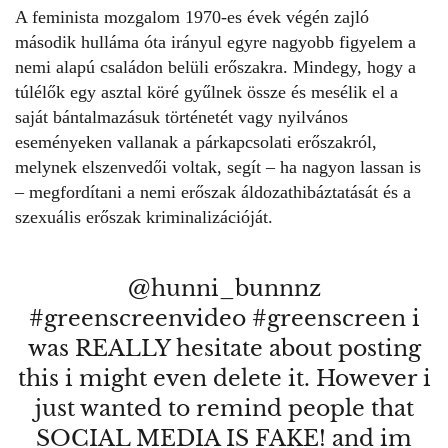
A
feminista mozgalom
1970-es évek végén zajló
második hulláma óta irányul egyre nagyobb figyelem a
nemi alapú családon belüli erőszakra. Mindegy, hogy a
túlélők egy asztal köré gyűlnek össze és mesélik el a
saját bántalmazásuk történetét vagy nyilvános
eseményeken vallanak a párkapcsolati erőszakról,
melynek elszenvedői voltak, segít – ha nagyon lassan is
– megfordítani a nemi erőszak áldozathibáztatását és a
szexuális erőszak kriminalizációját.
@hunni_bunnnz
#greenscreenvideo
#greenscreen
i
was REALLY hesitate about posting
this i might even delete it. However i
just wanted to remind people that
SOCIAL MEDIA IS FAKE! and im