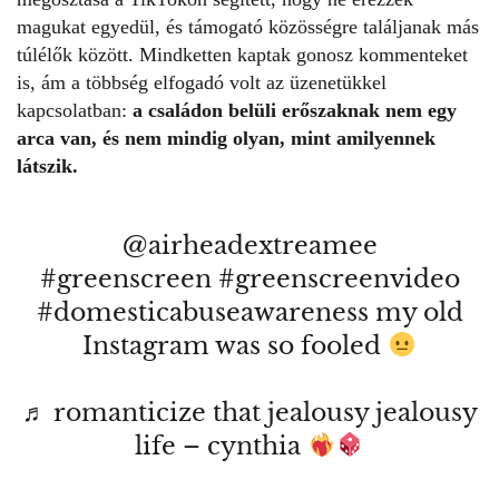
magukat egyedül, és támogató közösségre találjanak más
túlélők között. Mindketten kaptak gonosz kommenteket
is, ám a többség elfogadó volt az üzenetükkel
kapcsolatban:
a családon belüli erőszaknak nem egy
arca van, és nem mindig olyan, mint amilyennek
látszik.
@airheadextreamee
#greenscreen
#greenscreenvideo
#domesticabuseawareness
my old
Instagram was so fooled
♬ romanticize that jealousy jealousy
life – cynthia