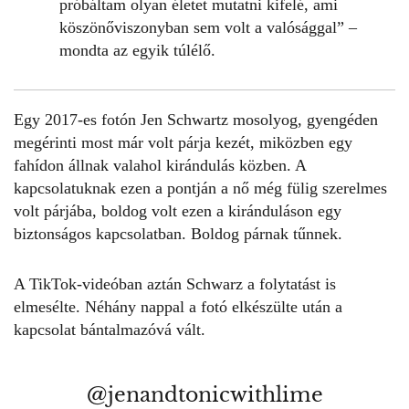
próbáltam olyan életet mutatni kifelé, ami
köszönőviszonyban sem volt a valósággal” –
mondta az egyik túlélő.
Egy 2017-es fotón Jen Schwartz mosolyog, gyengéden
megérinti most már volt párja kezét, miközben egy
fahídon állnak valahol kirándulás közben. A
kapcsolatuknak ezen a pontján a nő még fülig szerelmes
volt párjába, boldog volt ezen a kiránduláson egy
biztonságos kapcsolatban. Boldog párnak tűnnek.
A TikTok-videóban aztán Schwarz a folytatást is
elmesélte. Néhány nappal a fotó elkészülte után a
kapcsolat
bántalmazóvá
vált.
@jenandtonicwithlime