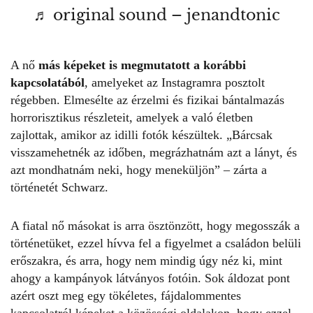
♬ original sound – jenandtonic
A nő
más képeket is megmutatott a korábbi
kapcsolatából
, amelyeket az Instagramra posztolt
régebben. Elmesélte az érzelmi és fizikai bántalmazás
horrorisztikus részleteit, amelyek a való életben
zajlottak, amikor az idilli fotók készültek. „Bárcsak
visszamehetnék az időben, megrázhatnám azt a lányt, és
azt mondhatnám neki, hogy meneküljön” – zárta a
történetét Schwarz.
A fiatal nő másokat is arra ösztönzött, hogy megosszák a
történetüket, ezzel hívva fel a figyelmet a családon belüli
erőszakra, és arra, hogy nem mindig úgy néz ki, mint
ahogy a kampányok látványos fotóin. Sok áldozat pont
azért oszt meg egy tökéletes, fájdalommentes