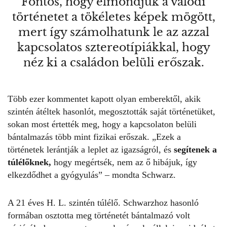
Fontos, hogy elmondjuk a valódi
történetet a tökéletes képek mögött,
mert így számolhatunk le az azzal
kapcsolatos sztereotípiákkal, hogy
néz ki a családon belüli erőszak.
Több ezer kommentet kapott olyan emberektől, akik
szintén átéltek hasonlót, megosztották saját történetüket,
sokan most értették meg, hogy a kapcsolaton belüli
bántalmazás több mint fizikai erőszak. „Ezek a
történetek lerántják a leplet az igazságról, és
segítenek a
túlélőknek,
hogy megértsék, nem az ő hibájuk, így
elkezdődhet a gyógyulás” – mondta Schwarz.
A 21 éves H. L. szintén túlélő. Schwarzhoz hasonló
formában osztotta meg történetét bántalmazó volt