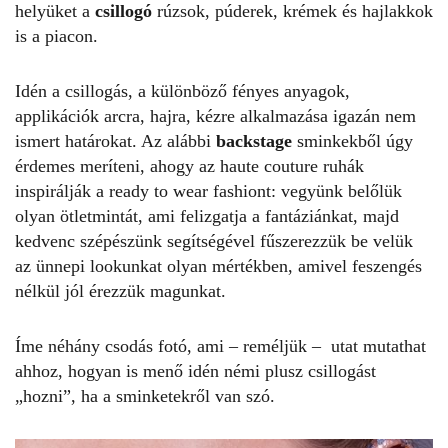
helyüket a
csillogó
rúzsok, púderek, krémek és hajlakkok
is a piacon.
Idén a csillogás, a különböző fényes anyagok,
applikációk arcra, hajra, kézre alkalmazása igazán nem
ismert határokat. Az alábbi
backstage
sminkekből úgy
érdemes meríteni, ahogy az haute couture ruhák
inspirálják a ready to wear fashiont: vegyünk belőlük
olyan ötletmintát, ami felizgatja a fantáziánkat, majd
kedvenc
szépészünk
segítségével fűszerezzük be velük
az ünnepi lookunkat olyan mértékben, amivel feszengés
nélkül jól érezzük magunkat.
Íme néhány csodás fotó, ami – reméljük – utat mutathat
ahhoz, hogyan is menő idén némi plusz csillogást
„hozni”, ha a sminketekről van szó.