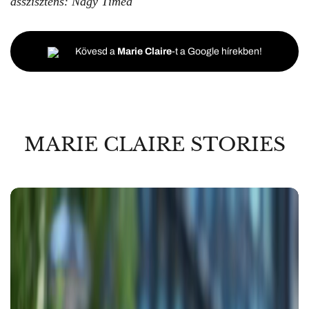
asszisztens: Nagy Tímea
Kövesd a
Marie Claire
-t a Google hírekben!
MARIE CLAIRE STORIES