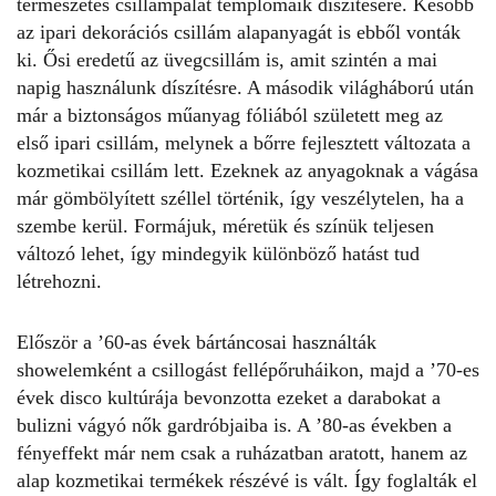
természetes csillámpalát templomaik díszítésére. Később
az ipari dekorációs csillám alapanyagát is ebből vonták
ki. Ősi eredetű az üvegcsillám is, amit szintén a mai
napig használunk díszítésre. A második világháború után
már a biztonságos műanyag fóliából született meg az
első ipari csillám, melynek a bőrre fejlesztett változata a
kozmetikai csillám lett. Ezeknek az anyagoknak a vágása
már gömbölyített széllel történik, így veszélytelen, ha a
szembe kerül. Formájuk, méretük és színük teljesen
változó lehet, így mindegyik különböző hatást tud
létrehozni.
Először a ’60-as évek bártáncosai használták
showelemként a csillogást fellépőruháikon, majd a ’70-es
évek disco kultúrája bevonzotta ezeket a darabokat a
bulizni vágyó nők gardróbjaiba is. A ’80-as években a
fényeffekt már nem csak a ruházatban aratott, hanem az
alap kozmetikai termékek részévé is vált. Így foglalták el