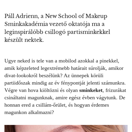
Páll Adrienn, a New School of Makeup
Sminkakadémia vezető oktatója ma a
leginspirálóbb csillogó partisminkekkel
készült nektek.
Ugye neked is tele van a mobilod azokkal a pinekkel,
amik képzeleted legextrémebb határait súrolják, amikor
divat-lookokról beszélünk? Az ünnepek körüli
partiidőszak mindig az év fénypontját jelenti számunkra.
Végre van hova kiöltözni és olyan
sminkeket
, frizurákat
csináltatni magunknak, amire egész évben vágytunk. De
honnan ered a csillám-őrület, és hogyan érdemes
magunkon alkalmazni?