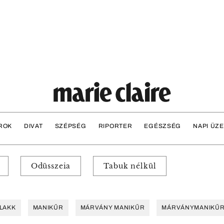
ROK
DIVAT
SZÉPSÉG
RIPORTER
EGÉSZSÉG
NAPI ÜZ
Odüsszeia
Tabuk nélkül
LAKK
MANIKŰR
MÁRVÁNY MANIKŰR
MÁRVÁNYMANIKŰ