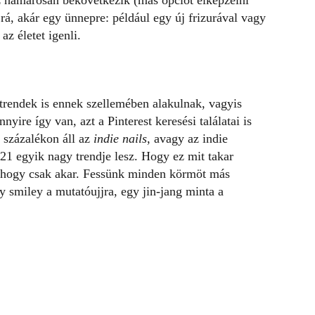
ez hamarosan bekövetkezik (más opciót elképzelni
 rá, akár egy ünnepre:
például egy új frizurával
vagy
z életet igenli.
 trendek is ennek szellemében alakulnak, vagyis
ire így van, azt a Pinterest keresési találatai is
 százalékon áll az
indie nails
, avagy az indie
21 egyik nagy trendje lesz. Hogy ez mit takar
ahogy csak akar. Fessünk minden körmöt más
y smiley a mutatóujjra, egy jin-jang minta a