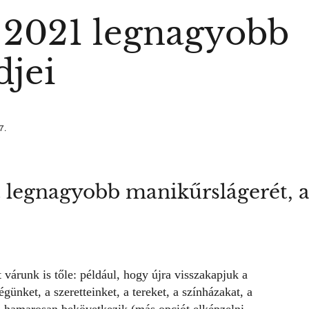
 2021 legnagyobb
jei
7.
t legnagyobb manikűrslágerét, a
várunk is tőle: például, hogy újra visszakapjuk a
ünket, a szeretteinket, a tereket, a színházakat, a