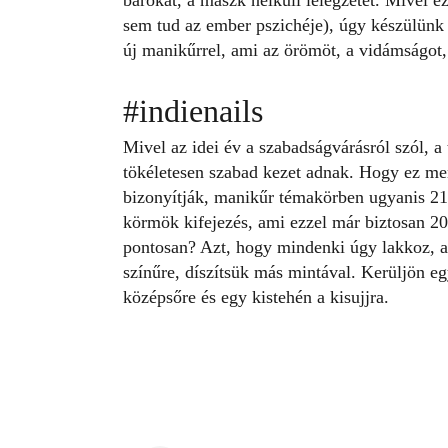
bárokat, a maszk nélküli lélegzetet. Mivel 
sem tud az ember pszichéje), úgy készülünk
új manikűrrel, ami az örömöt, a vidámságot, a
#indienails
Mivel az idei év a
szabadságvárásról
szól, a
tökéletesen szabad kezet adnak. Hogy ez menny
bizonyítják, manikűr témakörben ugyanis 21
körmök kifejezés, ami ezzel már biztosan 20
pontosan? Azt, hogy mindenki úgy lakkoz, 
színűre, díszítsük más mintával. Kerüljön eg
középsőre és egy kistehén a kisujjra.