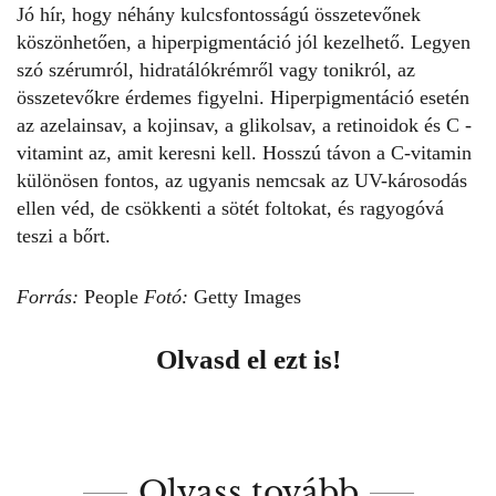
Jó hír, hogy néhány
kulcsfontosságú összetevőnek
köszönhetően
, a hiperpigmentáció jól kezelhető. Legyen
szó szérumról, hidratálókrémről vagy tonikról, az
összetevőkre érdemes figyelni. Hiperpigmentáció esetén
az azelainsav, a kojinsav, a glikolsav, a retinoidok és C -
vitamint az, amit keresni kell. Hosszú távon a C-vitamin
különösen fontos, az ugyanis nemcsak az
UV-károsodás
ellen véd, de csökkenti a sötét foltokat, és ragyogóvá
teszi a bőrt.
Forrás:
People
Fotó:
Getty Images
Olvasd el ezt is!
Olvass tovább