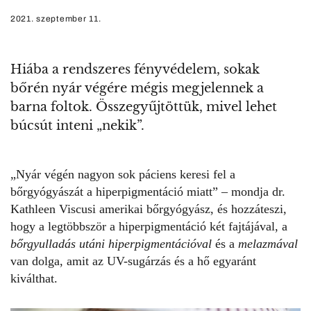
2021. szeptember 11.
Hiába a rendszeres fényvédelem, sokak
bőrén nyár végére mégis megjelennek a
barna foltok. Összegyűjtöttük, mivel lehet
búcsút inteni „nekik”.
„Nyár végén nagyon sok páciens keresi fel a
bőrgyógyászát a hiperpigmentáció miatt” – mondja dr.
Kathleen Viscusi amerikai bőrgyógyász, és hozzáteszi,
hogy a legtöbbször a hiperpigmentáció két fajtájával, a
bőrgyulladás utáni hiperpigmentációval
és a
melazmával
van dolga, amit
az UV-sugárzás és a hő egyaránt
kiválthat
.