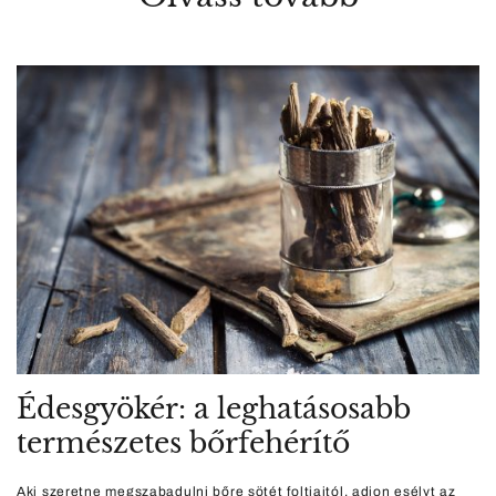
Édesgyökér: a leghatásosabb
természetes bőrfehérítő
Aki szeretne megszabadulni bőre sötét foltjaitól, adjon esélyt az