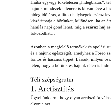
Hiába egy-egy tökéletesen „hidegbiztos”, tél
hajunk mindezek ellenére is ki van téve a 
hideg időjárás, a fűtött helyiségek száraz l
kiszáríthatja a bőrünket, különösen, ha az ér
hámlás napi gond lehet, míg a
száraz haj
es
fokozódhat…
Azonban a megfelelő termékek és ápolási ru
és a hajunk egészségét, amelyhez a Foreo sz
fontos és hasznos tippet. Lássuk, milyen ös
télen, hogy a bőrünk és hajunk télen is hidra
Téli szépségrutin
1. Arctisztítás
Ügyeljünk arra, hogy olyan arctisztítót vála
elvonja azt.