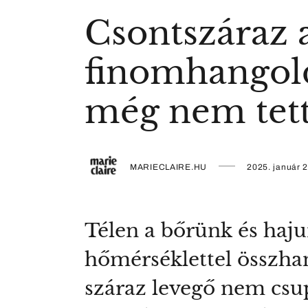
Csontszáraz a
finomhangold 
még nem tet
MARIECLAIRE.HU
2025. január 2
Télen a bőrünk és haju
hőmérséklettel összhan
száraz levegő nem csup