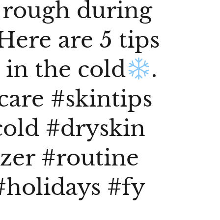
s rough during
Here are 5 tips
 in the cold
.
care
#skintips
cold
#dryskin
zer
#routine
#holidays
#fy