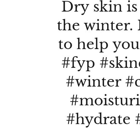
Dry skin i
the winter. 
to help you
#fyp
#skin
#winter
#
#moisturi
#hydrate