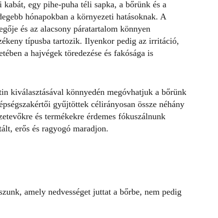
i kabát, egy pihe-puha téli sapka, a bőrünk és a
hidegebb hónapokban a környezeti hatásoknak. A
evegője és az alacsony páratartalom könnyen
zékeny típusba tartozik. Ilyenkor pedig az irritáció,
etében a hajvégek töredezése és fakósága is
tin kiválasztásával könnyedén megóvhatjuk a bőrünk
épségszakértői gyűjtöttek célirányosan össze néhány
szetevőkre és termékekre érdemes fókuszálnunk
tált, erős és ragyogó maradjon.
sszunk, amely nedvességet juttat a bőrbe, nem pedig