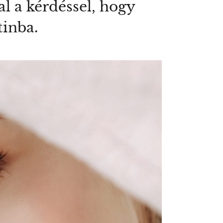
l a kérdéssel, hogy
tinba.