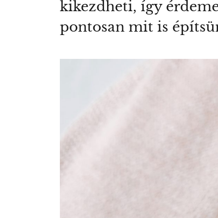
kikezdheti, így érdeme
pontosan mit is építsü