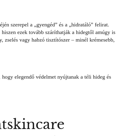
én szerepel a „gyengéd” és a „hidratáló” felirat.
 hiszen ezek tovább száríthatják a hidegtől amúgy is
ny, zselés vagy habzó tisztítószer – minél krémesebb,
 hogy elegendő védelmet nyújtanak a téli hideg és
tskincare