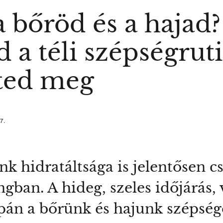
 bőröd és a hajad?
a téli szépségrut
ted meg
7.
nk hidratáltsága is jelentősen c
gban. A hideg, szeles időjárás, 
án a bőrünk és hajunk szépségét