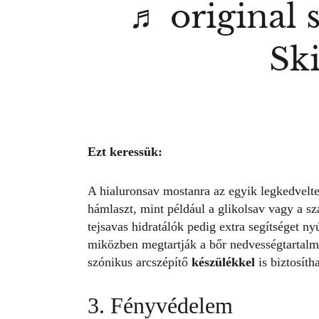
♬ original 
Sk
Ezt keressük:
A hialuronsav mostanra az egyik legkedvelte
hámlaszt, mint például a glikolsav vagy a sza
tejsavas hidratálók pedig extra segítséget 
miközben megtartják a bőr nedvességtartalmá
szónikus arcszépítő
készülékkel
is biztosíth
3. Fényvédelem