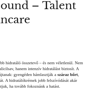
sound – Talent
incare
bb hidratáló összetevő – és nem véletlenül. Nem
licilsav, hanem intenzív hidratálást biztosít. A
nyújtanak: gyengéden hámlasztják a
száraz bőrt
,
t. A hidratálókrémek jobb felszívódását akár
atjuk, ha tovább fokoznánk a hatást.