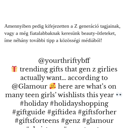
Amennyiben pedig kifejezetten a Z generáció tagjainak,
vagy a még fiatalabbaknak keresünk beauty-ötleteket,
íme néhány további tipp a közösségi médiából!
@yourthriftybff
trending gifts that gen z girlies
actually want… according to
@Glamour
here are what’s on
many teen girls’ wishlists this year
#holiday
#holidayshopping
#giftguide
#giftidea
#giftsforher
#giftsforteens
#genz
#glamour