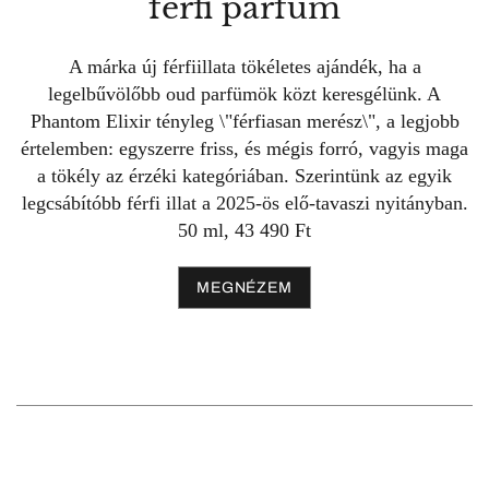
férfi parfüm
A márka új férfiillata tökéletes ajándék, ha a
legelbűvölőbb oud parfümök közt keresgélünk. A
Phantom Elixir tényleg \"férfiasan merész\", a legjobb
értelemben: egyszerre friss, és mégis forró, vagyis maga
a tökély az érzéki kategóriában. Szerintünk az egyik
legcsábítóbb férfi illat a 2025-ös elő-tavaszi nyitányban.
50 ml, 43 490 Ft
MEGNÉZEM