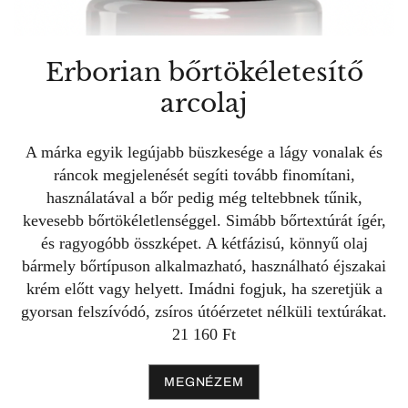
Erborian bőrtökéletesítő
arcolaj
A márka egyik legújabb büszkesége a lágy vonalak és
ráncok megjelenését segíti tovább finomítani,
használatával a bőr pedig még teltebbnek tűnik,
kevesebb bőrtökéletlenséggel. Simább bőrtextúrát ígér,
és ragyogóbb összképet. A kétfázisú, könnyű olaj
bármely bőrtípuson alkalmazható, használható éjszakai
krém előtt vagy helyett. Imádni fogjuk, ha szeretjük a
gyorsan felszívódó, zsíros útóérzetet nélküli textúrákat.
21 160 Ft
MEGNÉZEM