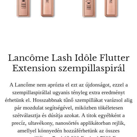
Lancôme Lash Idôle Flutter
Extension szempillaspirál
A Lancôme nem aprózta el ezt az újdonságot, ezzel a
szempillaspirállal ugyanis tényleg extra eredményt
érhetünk el. Hosszabbnak tűnő szempillákat varázsol alig
pár mozdulat segítségével, miközben tökéletesen
szétválasztja és dúsítja azokat. A titok egyébként a
precíz, ultavékony, nanosörtés applikátorban rejlik,
amellyel könnyedén hozzáférhetünk az összes