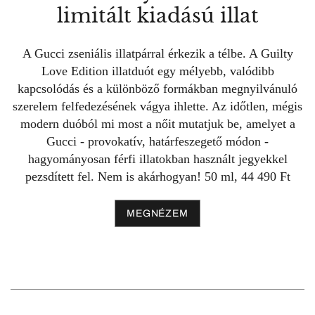
limitált kiadású illat
A Gucci zseniális illatpárral érkezik a télbe. A Guilty
Love Edition illatduót egy mélyebb, valódibb
kapcsolódás és a különböző formákban megnyilvánuló
szerelem felfedezésének vágya ihlette. Az időtlen, mégis
modern duóból mi most a nőit mutatjuk be, amelyet a
Gucci - provokatív, határfeszegető módon -
hagyományosan férfi illatokban használt jegyekkel
pezsdített fel. Nem is akárhogyan! 50 ml, 44 490 Ft
MEGNÉZEM