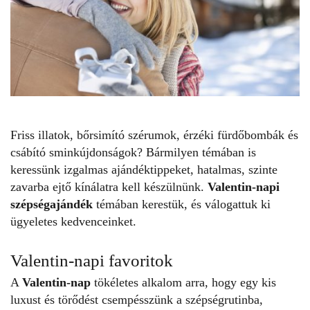
Friss illatok, bőrsimító szérumok, érzéki fürdőbombák és
csábító sminkújdonságok? Bármilyen témában is
keressünk izgalmas ajándéktippeket, hatalmas, szinte
zavarba ejtő kínálatra kell készülnünk.
Valentin-napi
szépségajándék
témában kerestük, és válogattuk ki
ügyeletes kedvenceinket.
Valentin-napi favoritok
A
Valentin-nap
tökéletes alkalom arra, hogy egy kis
luxust és törődést csempésszünk a szépségrutinba,