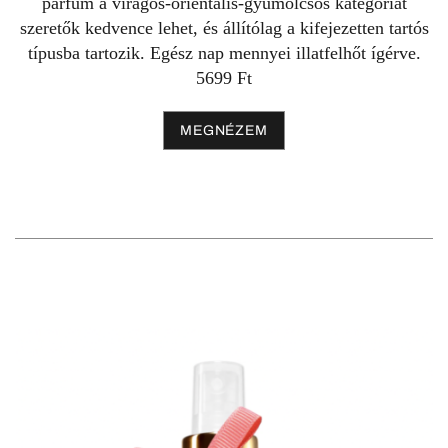
parfüm a virágos-orientális-gyümölcsös kategóriát
szeretők kedvence lehet, és állítólag a kifejezetten tartós
típusba tartozik. Egész nap mennyei illatfelhőt ígérve.
5699 Ft
MEGNÉZEM