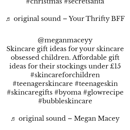
#christmas
#secretsanta
♬ original sound – Your Thrifty BFF
@meganmaceyy
Skincare gift ideas for your skincare
obsessed children. Affordable gift
ideas for their stockings under £15
#skincareforchildren
#teenagerskincare
#teenageskin
#skincaregifts
#byoma
#glowrecipe
#bubbleskincare
♬ original sound – Megan Macey