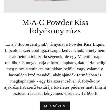
M·A·C Powder Kiss
folyékony rúzs
Ez a \"fluorescent pink\" árnyalat a Powder Kiss Liquid
Lipcolour szériából igazi szuperkedvencünk, amely nem
csak beint a tél szürkeségének, de egy Valentin-napi
randihoz is megadhatja a forró alaphangulatot. Ha pedig
még nincs a sminkes tárunkban belőle, vagy valamely,
hasonlóan izzó társából, akár ajándék formájában is
megkaphatjuk - egy kis szerencsével. A folyékony
ajakrúzs habszerű textúrája tökéletes púderes matt finisht
biztosít, ráadásul kényelmes viseletet. 12 600 ft
MEGNÉZEM