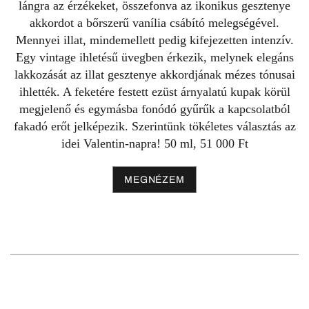
lángra az érzékeket, összefonva az ikonikus gesztenye
akkordot a bőrszerű vanília csábító melegségével.
Mennyei illat, mindemellett pedig kifejezetten intenzív.
Egy vintage ihletésű üvegben érkezik, melynek elegáns
lakkozását az illat gesztenye akkordjának mézes tónusai
ihlették. A feketére festett ezüst árnyalatú kupak körül
megjelenő és egymásba fonódó gyűrűk a kapcsolatból
fakadó erőt jelképezik. Szerintünk tökéletes választás az
idei Valentin-napra! 50 ml, 51 000 Ft
MEGNÉZEM