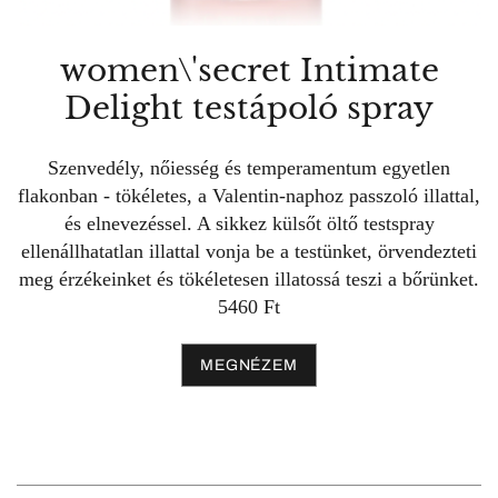
women\'secret Intimate
Delight testápoló spray
Szenvedély, nőiesség és temperamentum egyetlen
flakonban - tökéletes, a Valentin-naphoz passzoló illattal,
és elnevezéssel. A sikkez külsőt öltő testspray
ellenállhatatlan illattal vonja be a testünket, örvendezteti
meg érzékeinket és tökéletesen illatossá teszi a bőrünket.
5460 Ft
MEGNÉZEM