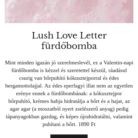
Lush Love Letter
fürdőbomba
Mint minden igazán jó szerelmeslevél, ez a Valentin-napi
fürdőbomba is kézzel és szeretettel készül, ráadásul
csurig van bőrpuhító kókusztejporral és édes
bergamottolajjal. Az édes eperfagyi illat nem az egyetlen
erénye ennek a fürdőbombának: a kókusztejpor
bőrpuhító, krémes habja hidratálja a bőrt és a hajat, az
agar agar (a moszatból nyert zselészerű anyag) pedig
tápanyagokban gazdag, és képes újrahidratálni, valamint
puhítani a bőrt. 1890 Ft