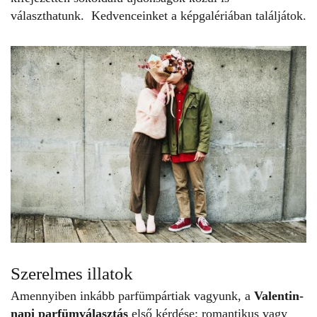
választhatunk. Kedvenceinket a képgalériában találjátok.
Szerelmes illatok
Amennyiben inkább parfümpártiak vagyunk, a
Valentin-
napi parfümválasztás
első kérdése: romantikus vagy