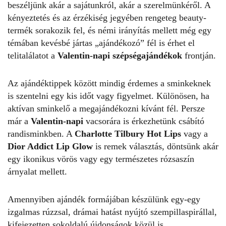
beszéljünk akár a sajátunkról, akár a szerelmünkéről. A
kényeztetés és az érzékiség jegyében rengeteg beauty-
termék sorakozik fel, és némi irányítás mellett még egy
témában kevésbé jártas „ajándékozó” fél is érhet el
telitalálatot a
Valentin-napi szépségajándékok
frontján.
Az ajándéktippek között mindig érdemes a sminkeknek
is szentelni egy kis időt vagy figyelmet. Különösen, ha
aktívan sminkelő a megajándékozni kívánt fél. Persze
már a
Valentin-napi
vacsorára is érkezhetünk csábító
randisminkben. A
Charlotte Tilbury Hot Lips
vagy a
Dior Addict Lip Glow
is remek választás, döntsünk akár
egy ikonikus vörös vagy egy természetes rózsaszín
árnyalat mellett.
Amennyiben ajándék formájában készülünk egy-egy
izgalmas rúzzsal, drámai hatást nyújtó szempillaspirállal,
kifejezetten sokoldalú újdonságok közül is