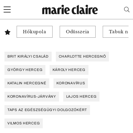
Hőkupola
Odüsszeia
Tabuk nél
BRIT KIRÁLYI CSALÁD
CHARLOTTE HERCEGNŐ
GYÖRGY HERCEG
KÁROLY HERCEG
KATALIN HERCEGNÉ
KORONAVÍRUS
KORONAVÍRUS-JÁRVÁNY
LAJOS HERCEG
TAPS AZ EGÉSZSÉGÜGYI DOLGOZÓKÉRT
VILMOS HERCEG