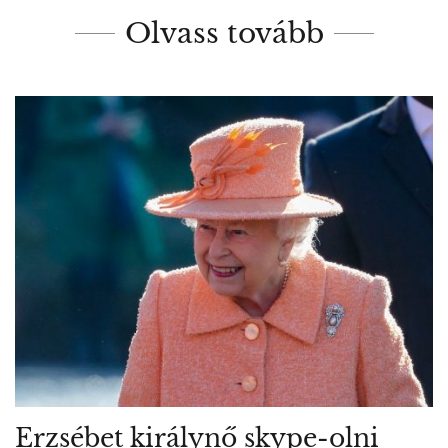
Olvass tovább
Erzsébet királynő skype-olni