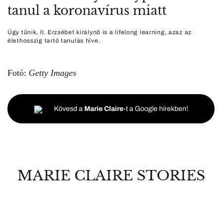
tanul a koronavírus miatt
Úgy tűnik, II. Erzsébet királynő is a lifelong learning, azaz az
élethosszig tartó tanulás híve.
Fotó:
Getty Images
Kövesd a
Marie Claire
-t a Google hírekben!
MARIE CLAIRE STORIES