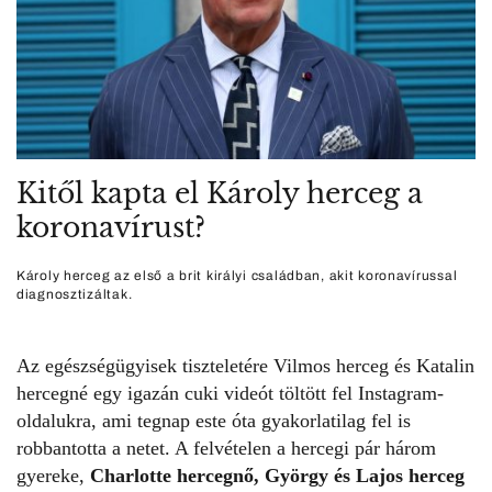
Kitől kapta el Károly herceg a
koronavírust?
Károly herceg az első a brit királyi családban, akit koronavírussal
diagnosztizáltak.
Az egészségügyisek tiszteletére
V
ilmos herceg és Katalin
hercegné
egy igazán cuki videót töltött fel Instagram-
oldalukra, ami tegnap este óta gyakorlatilag fel is
robbantotta a netet. A felvételen a hercegi pár három
gyereke,
Charlotte hercegnő, György és Lajos herceg