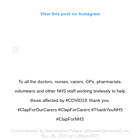
View this post on Instagram
To all the doctors, nurses, carers, GPs, pharmacists,
volunteers and other NHS staff working tirelessly to help
those affected by #COVID19: thank you.
#ClapForOurCarers #ClapForCarers #ThankYouNHS
#ClapForNHS
A post shared by
Kensington Palace
(@kensingtonroyal) on
Mar 26, 2020 at 1:00pm PDT