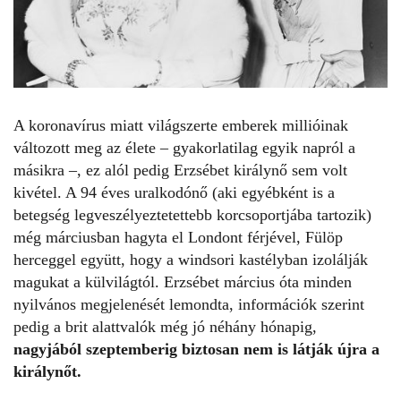
A
koronavírus miatt
világszerte emberek millióinak
változott meg az élete – gyakorlatilag egyik napról a
másikra –, ez alól pedig
Erzsébet királynő
sem volt
kivétel. A 94 éves uralkodónő (aki egyébként is a
betegség legveszélyeztetettebb korcsoportjába tartozik)
még márciusban hagyta el Londont férjével, Fülöp
herceggel együtt, hogy a windsori kastélyban izolálják
magukat a külvilágtól. Erzsébet március óta minden
nyilvános megjelenését lemondta, információk szerint
pedig a brit alattvalók még jó néhány hónapig,
nagyjából szeptemberig biztosan nem is látják újra a
királynőt.