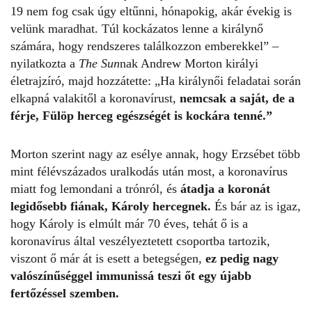
19 nem fog csak úgy eltűnni, hónapokig, akár évekig is
velünk maradhat. Túl kockázatos lenne a királynő
számára, hogy rendszeres találkozzon emberekkel” –
nyilatkozta a
The Sun
nak Andrew Morton királyi
életrajzíró, majd hozzátette: „Ha királynői feladatai során
elkapná valakitől a koronavírust,
nemcsak a saját, de a
férje, Fülöp herceg egészségét is kockára tenné.”
Morton szerint nagy az esélye annak, hogy Erzsébet több
mint félévszázados uralkodás után most, a koronavírus
miatt fog lemondani a trónról, és
átadja a koronát
legidősebb fiának, Károly hercegnek.
És bár az is igaz,
hogy Károly is elmúlt már 70 éves, tehát ő is a
koronavírus által veszélyeztetett csoportba tartozik,
viszont
ő már át is esett a betegségen
,
ez pedig nagy
valószínűséggel immunissá teszi őt egy újabb
fertőzéssel szemben.