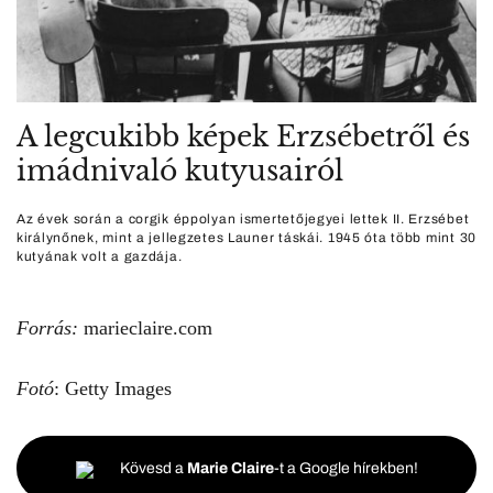
A legcukibb képek Erzsébetről és
imádnivaló kutyusairól
Az évek során a corgik éppolyan ismertetőjegyei lettek II. Erzsébet
királynőnek, mint a jellegzetes Launer táskái. 1945 óta több mint 30
kutyának volt a gazdája.
Forrás:
marieclaire.com
Fotó
: Getty Images
Kövesd a
Marie Claire
-t a Google hírekben!