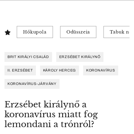
Hőkupola
Odüsszeia
Tabuk nél
BRIT KIRÁLYI CSALÁD
ERZSÉBET KIRÁLYNŐ
II. ERZSÉBET
KÁROLY HERCEG
KORONAVÍRUS
KORONAVÍRUS-JÁRVÁNY
Erzsébet királynő a
koronavírus miatt fog
lemondani a trónról?