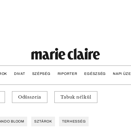
ROK
DIVAT
SZÉPSÉG
RIPORTER
EGÉSZSÉG
NAPI ÜZ
Odüsszeia
Tabuk nélkül
ANDO BLOOM
SZTÁROK
TERHESSÉG