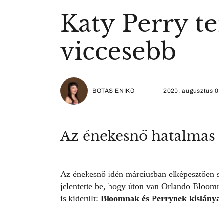
Katy Perry t
viccesebb
BOTÁS ENIKŐ
2020. augusztus 0
Az énekesnő hatalmas p
Az
énekesnő
idén márciusban elképesztően s
jelentette be, hogy
úton van Orlando Bloomm
is kiderült:
Bloomnak és Perrynek kislánya