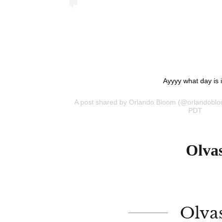
Ayyyy what day is i
A post shared by
Orlando Bloom
(@orlandobloo
PDT
Olvas
Olva