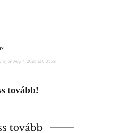
t?
m) on Aug 7, 2020 at 6:33pm
s tovább!
ss tovább