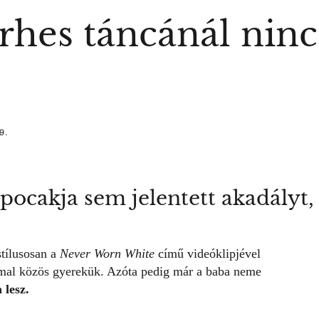
erhes táncánál nin
9.
ocakja sem jelentett akadályt, 
tílusosan a
Never Worn White
című videóklipjével
al közös gyerekük
. Azóta pedig már a baba neme
 lesz.