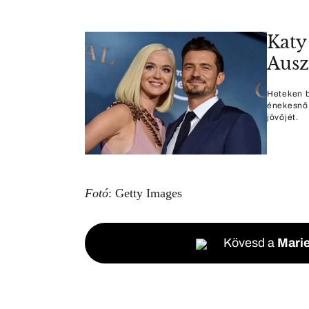
Katy
Ausz
Heteken b
énekesnő 
jövőjét.
Fotó
: Getty Images
Kövesd a
Marie