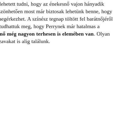
ehetett tudni, hogy az énekesnő vajon hányadik
zönhetően most már biztosak lehetünk benne, hogy
egérkezhet. A színész tegnap töltött fel barátnőjéről
t tudhattuk meg, hogy Perrynek már hatalmas a
nő még nagyon terhesen is elemében van
. Olyan
zavakat is alig találunk.