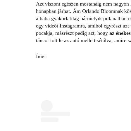
Azt viszont egészen mostanáig nem nagyon l
hónapban járhat. Ám Orlando Bloomnak kös
a baba gyakorlatilag bármelyik pillanatban m
egy videót Instagramra, amiből egyrészt az
pocakja, másrészt pedig azt, hogy
az énekes
táncot tolt le az autó mellett sétálva, amire s
Íme: