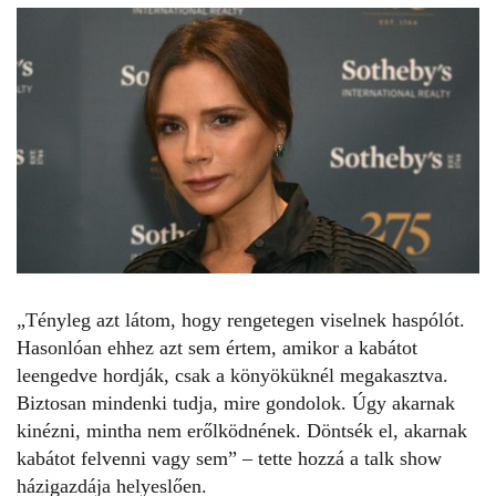
„Tényleg azt látom, hogy rengetegen viselnek haspólót.
Hasonlóan ehhez azt sem értem, amikor a kabátot
leengedve hordják, csak a könyöküknél megakasztva.
Biztosan mindenki tudja, mire gondolok. Úgy akarnak
kinézni, mintha nem erőlködnének.
Döntsék el, akarnak
kabátot felvenni vagy sem” – tette hozzá a talk show
házigazdája helyeslően.