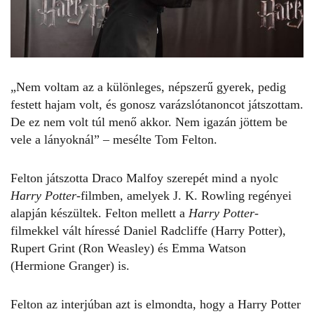
„Nem voltam az a különleges, népszerű gyerek, pedig
festett hajam volt, és gonosz varázslótanoncot játszottam.
De ez nem volt túl menő akkor. Nem igazán jöttem be
vele a lányoknál” – mesélte
Tom Felton.
Felton játszotta Draco Malfoy szerepét mind a nyolc
Harry Potter-
filmben, amelyek J. K. Rowling regényei
alapján készültek. Felton mellett a
Harry Potter
-
filmekkel vált híressé Daniel Radcliffe (Harry Potter),
Rupert Grint (Ron Weasley) és Emma Watson
(Hermione Granger) is.
Felton az interjúban azt is elmondta, hogy a Harry Potter