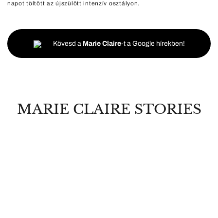
napot töltött az újszülött intenzív osztályon.
Kövesd a
Marie Claire
-t a Google hírekben!
MARIE CLAIRE STORIES