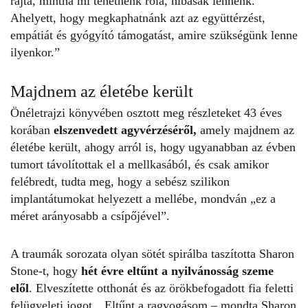
rajta, mintha mi tehetnénk róla, hibásak lennénk.
Ahelyett, hogy megkaphatnánk azt az együttérzést,
empátiát és gyógyító támogatást, amire szükségünk lenne
ilyenkor.”
Majdnem az életébe került
Önéletrajzi könyvében osztott meg részleteket 43 éves
korában
elszenvedett agyvérzéséről,
amely majdnem az
életébe került, ahogy arról is, hogy ugyanabban az évben
tumort távolítottak el a mellkasából, és csak amikor
felébredt, tudta meg, hogy a sebész szilikon
implantátumokat helyezett a mellébe, mondván „ez a
méret arányosabb a csípőjével”.
A traumák sorozata olyan sötét spirálba taszította Sharon
Stone-t, hogy
hét évre eltűnt a nyilvánosság szeme
elől
. Elveszítette otthonát és az örökbefogadott fia feletti
felügyeleti jogot. „Eltűnt a ragyogásom – mondta Sharon