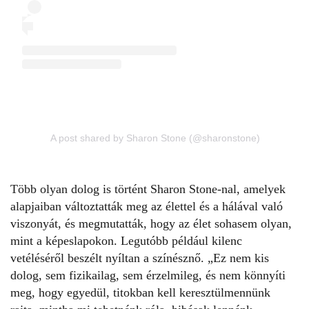
A post shared by Sharon Stone (@sharonstone)
Több olyan dolog is történt Sharon Stone-nal, amelyek
alapjaiban változtatták meg az élettel és a hálával való
viszonyát, és megmutatták, hogy az élet sohasem olyan,
mint a képeslapokon. Legutóbb például kilenc
vetéléséről beszélt nyíltan a színésznő. „Ez nem kis
dolog, sem fizikailag, sem érzelmileg, és nem könnyíti
meg, hogy egyedül, titokban kell keresztülmennünk