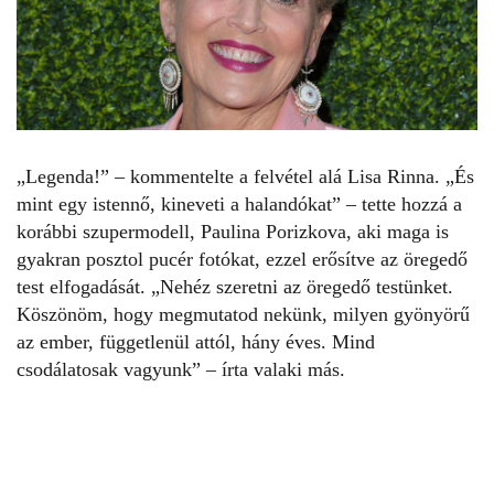
„Legenda!” – kommentelte a felvétel alá Lisa Rinna. „És
mint egy istennő, kineveti a halandókat” – tette hozzá a
korábbi szupermodell, Paulina Porizkova, aki maga is
gyakran posztol
pucér fotókat
, ezzel erősítve az öregedő
test elfogadását. „Nehéz szeretni az öregedő testünket.
Köszönöm, hogy megmutatod nekünk, milyen gyönyörű
az ember, függetlenül attól, hány éves. Mind
csodálatosak vagyunk” – írta valaki más.