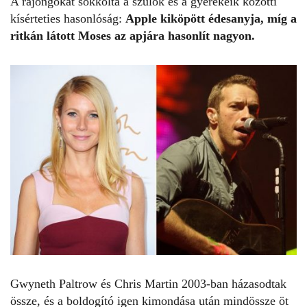
A rajongókat sokkolta a szülők és a gyerekeik közötti
kísérteties hasonlóság:
Apple kiköpött édesanyja, míg a
ritkán látott Moses az apjára hasonlít nagyon.
Gwyneth Paltrow és
Chris Martin
2003-ban házasodtak
össze, és a boldogító igen kimondása után mindössze öt