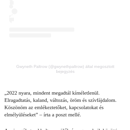
Gwyneth Paltrow (@gwynethpaltrow) által megosztott
bejegyzés
„2022 nyara, mindent megadtál kíméletlenül.
Elragadtatás, kaland, változás, öröm és szívfájdalom.
Köszönöm az emlékeztetőket, kapcsolatokat és
elmélyüléseket” – írta a poszt mellé.