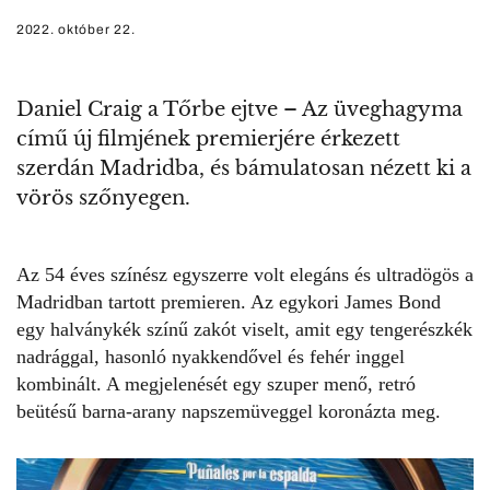
2022. október 22.
Daniel Craig a Tőrbe ejtve – Az üveghagyma
című új filmjének premierjére érkezett
szerdán Madridba, és bámulatosan nézett ki a
vörös szőnyegen.
Az 54 éves színész egyszerre volt elegáns és ultradögös a
Madridban tartott premieren. Az
egykori James Bond
egy halványkék színű zakót viselt, amit egy tengerészkék
nadrággal, hasonló nyakkendővel és fehér inggel
kombinált. A megjelenését egy szuper menő, retró
beütésű barna-arany napszemüveggel koronázta meg.