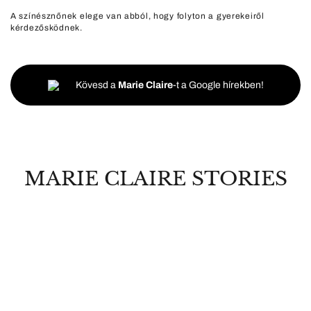
A színésznőnek elege van abból, hogy folyton a gyerekeiről
kérdezősködnek.
Kövesd a
Marie Claire
-t a Google hírekben!
MARIE CLAIRE STORIES