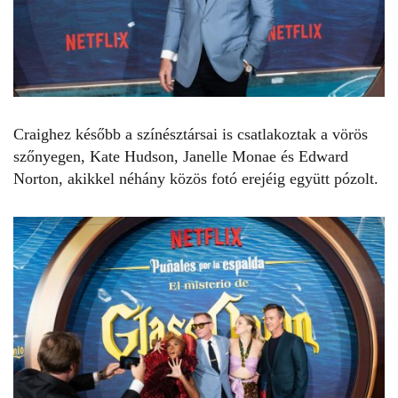
Craighez
később a színésztársai is csatlakoztak a vörös
szőnyegen,
Kate Hudson
, Janelle Monae és Edward
Norton, akikkel néhány közös fotó erejéig együtt pózolt.