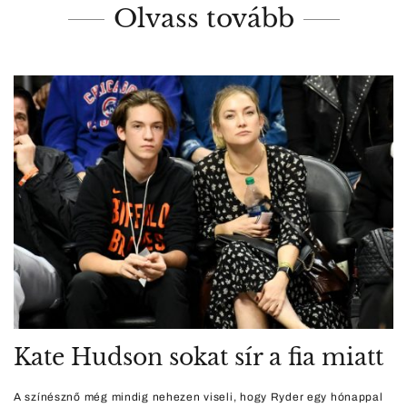
Olvass tovább
Kate Hudson sokat sír a fia miatt
A színésznő még mindig nehezen viseli, hogy Ryder egy hónappal