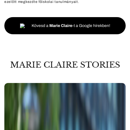
ezelőtt megkezdte főiskolai tanulmányait.
Kövesd a
Marie Claire
-t a Google hírekben!
MARIE CLAIRE STORIES