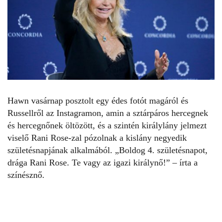
Hawn vasárnap posztolt egy édes fotót magáról és
Russellről az Instagramon, amin a sztárpáros hercegnek
és hercegnőnek öltözött, és a szintén királylány jelmezt
viselő Rani Rose-zal pózolnak a kislány negyedik
születésnapjának alkalmából. „
Boldog 4. születésnapot,
drága Rani Rose. Te vagy az igazi királynő!” – írta a
színésznő.