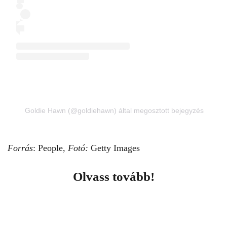
Goldie Hawn (@goldiehawn) által megosztott bejegyzés
Forrás
:
People
,
Fotó:
Getty Images
Olvass tovább!