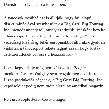
Davistől” – olvasható a keresetben.
A táncosok továbbá azt is állítják, hogy faji alapú
diszkriminációval
szembesültek a Big Grrrl Big Touring,
Inc. menedzsmentjétől, amely szerintük „másként kezelte
a tánccsoport fekete tagjait, mint a többi tagot”. „A
vezetőség kizárólag fehér európaiakból állt, akik gyakran
vádolták a tánccsoport fekete tagjait azzal, hogy lusták,
szakszerűtlenek és rossz a hozzáállásuk.”
Lizzo képviselője még nem válaszolt a
People
megkeresésre, és Quigley sem reagált még a vádakra.
Lizzo produkciós cégének, a Big Grrrl Big Touring, Inc.
képviselőjét pedig nem tudta elérni az amerikai magazin.
Forrás
:
People
Fotó
: Getty Images