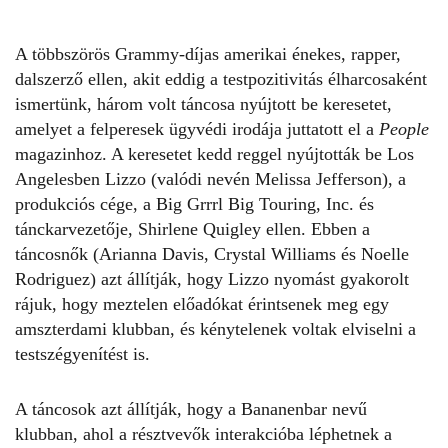
A többszörös Grammy-díjas amerikai énekes, rapper,
dalszerző ellen, akit eddig a
testpozitivitás
élharcosaként
ismertünk, három volt táncosa nyújtott be keresetet,
amelyet a felperesek ügyvédi irodája juttatott el a
People
magazinhoz. A keresetet kedd reggel nyújtották be Los
Angelesben Lizzo (valódi nevén Melissa Jefferson), a
produkciós cége, a Big Grrrl Big Touring, Inc. és
tánckarvezetője, Shirlene Quigley ellen. Ebben a
táncosnők (Arianna Davis, Crystal Williams és Noelle
Rodriguez) azt állítják, hogy Lizzo nyomást gyakorolt
rájuk, hogy meztelen előadókat érintsenek meg egy
amszterdami klubban, és kénytelenek voltak elviselni a
testszégyenítést
is.
A táncosok azt állítják, hogy a Bananenbar nevű
klubban, ahol a résztvevők interakcióba léphetnek a