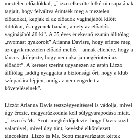
meztelen előadókkal, „Lizzo elkezdte felkérni csapatának
tagjait, hogy felváltva érintsék meg a meztelen
előadókat, kapják el az előadók vaginájából kilőtt
dildókat, és egyenek banánt, amely az előadók
vaginájából áll ki”. A 35 éves énekesnő ezután állítólag
„nyomást gyakorolt” Arianna Davisre, hogy érintse meg
az egyik meztelen előadó mellét – annak ellenére, hogy a
táncos „kifejezte, hogy nem akarja megérinteni az
előadót”. A kereset szerint ugyanezen az estén Lizzo
állítólag „addig nyaggatta a biztonsági őrt, hogy a klub
színpadára lépjen, amíg az nem engedett a
követeléseinek”.
Lizzót Arianna Davis testszégyenítéssel is vádolja, mivel
úgy érezte, magyarázkodnia kell súlygyarapodása miatt.
„Lizzo és Ms. Scott megkérdőjelezte, hogy Davis küzd
valamivel, mivel úgy tűnt, kevésbé elkötelezett
táncosként. Lizzo és Ms. Scott magyarázatot kértek