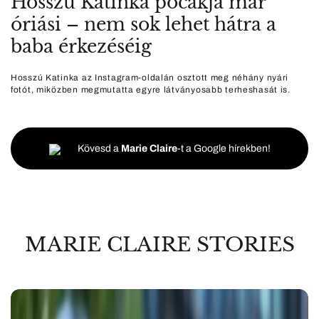
Hosszú Katinka pocakja már
óriási – nem sok lehet hátra a
baba érkezéséig
Hosszú Katinka az Instagram-oldalán osztott meg néhány nyári
fotót, miközben megmutatta egyre látványosabb terheshasát is.
Kövesd a
Marie Claire
-t a Google hírekben!
MARIE CLAIRE STORIES