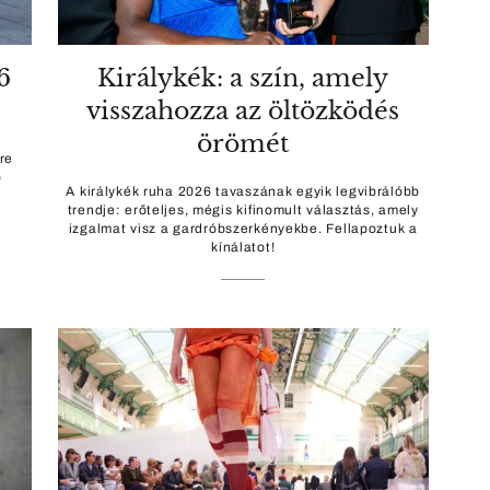
6
Királykék: a szín, amely
visszahozza az öltözködés
örömét
re
b
A királykék ruha 2026 tavaszának egyik legvibrálóbb
trendje: erőteljes, mégis kifinomult választás, amely
izgalmat visz a gardróbszerkényekbe. Fellapoztuk a
kínálatot!