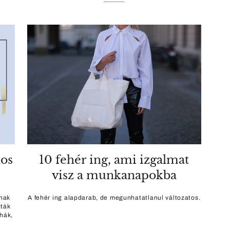
nos
10 fehér ing, ami izgalmat
visz a munkanapokba
anak
A fehér ing alapdarab, de megunhatatlanul változatos.
tták
hák,