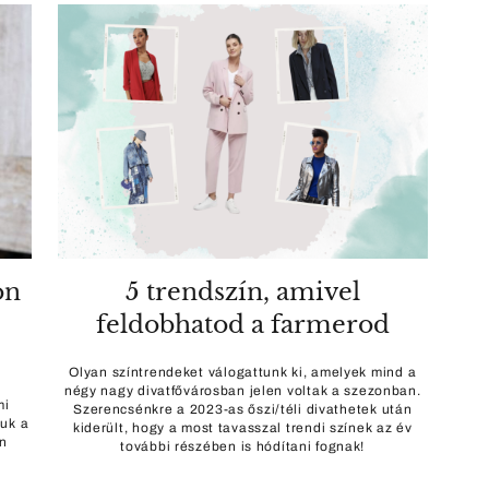
on
5 trendszín, amivel
feldobhatod a farmerod
Olyan színtrendeket válogattunk ki, amelyek mind a
négy nagy divatfővárosban jelen voltak a szezonban.
mi
Szerencsénkre a 2023-as őszi/téli divathetek után
uk a
kiderült, hogy a most tavasszal trendi színek az év
an
további részében is hódítani fognak!