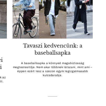
Tavaszi kedvencünk: a
baseballsapka
ei
A baseballsapka a könnyed magabiztosság
i
megtestesítője. Nem akar többnek látszani, mint ami –
éppen ezért lesz a szezon egyik legizgalmasabb
kulcsdarabja.
k az
tt.
ó