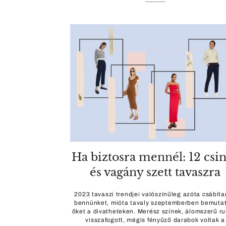
Ha biztosra mennél: 12 csi
és vagány szett tavaszra
2023 tavaszi trendjei valószínűleg azóta csábít
bennünket, mióta tavaly szeptemberben bemuta
őket a divatheteken. Merész színek, álomszerű ru
visszafogott, mégis fényűző darabok voltak a