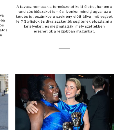
A tavasz nemcsak a természetet kelti életre, hanem a
randizós időszakot is – és ilyenkor mindig ugyanaz a
zva
kérdés jut eszünkbe a szekrény előtt állva: mit vegyek
bbá
fel? Stylistok és divatszakértők segítenek eloszlatni a
jós
kételyeket, és megmutatják, mely szettekben
datos
érezhetjük a legjobban magunkat.
 a