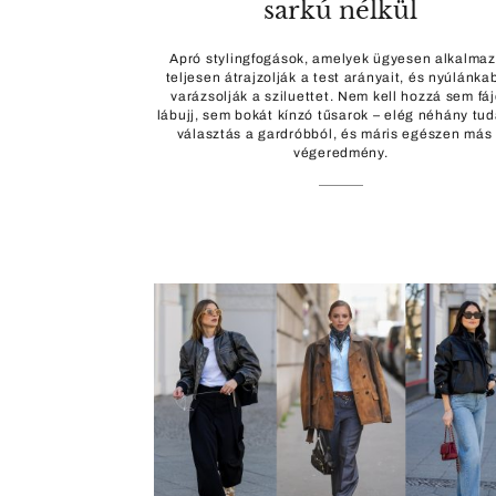
sarkú nélkül
Apró stylingfogások, amelyek ügyesen alkalma
teljesen átrajzolják a test arányait, és nyúlánka
varázsolják a sziluettet. Nem kell hozzá sem fá
lábujj, sem bokát kínzó tűsarok – elég néhány tu
választás a gardróbból, és máris egészen más
végeredmény.