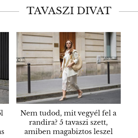
TAVASZI DIVAT
l
Nem tudod, mit vegyél fel a
randira? 5 tavaszi szett,
as
amiben magabiztos leszel