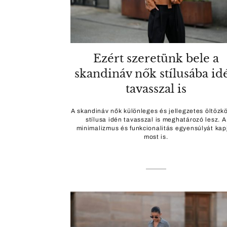
Ezért szeretünk bele a
skandináv nők stílusába id
tavasszal is
A skandináv nők különleges és jellegzetes öltözk
stílusa idén tavasszal is meghatározó lesz. A
minimalizmus és funkcionalitás egyensúlyát kap
most is.