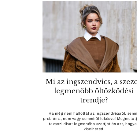
Mi az ingszendvics, a szez
legmenőbb öltözködési
trendje?
Ha még nem hallottál az ingszendvicsről, sem
probléma, nem vagy semmiről lekésve! Megmutatj
tavaszi divat legmenőbb szettjét és azt, hogy
viselheted!