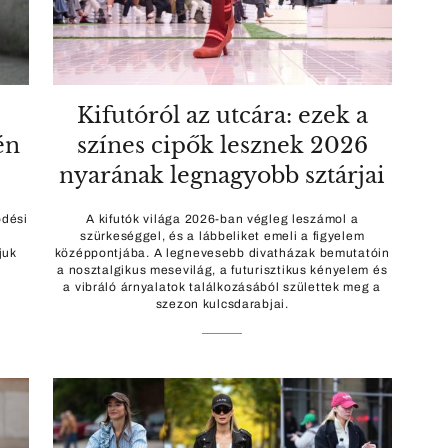
Kifutóról az utcára: ezek a
én
színes cipők lesznek 2026
nyarának legnagyobb sztárjai
ödési
A kifutók világa 2026-ban végleg leszámol a
szürkeséggel, és a lábbeliket emeli a figyelem
juk
középpontjába. A legnevesebb divatházak bemutatóin
a nosztalgikus mesevilág, a futurisztikus kényelem és
a vibráló árnyalatok találkozásából születtek meg a
szezon kulcsdarabjai.