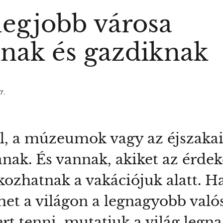
 legjobb városa
nak és gazdiknak
7.
l, a múzeumok vagy az éjszakai 
anak. És vannak, akiket az érde
kozhatnak a vakációjuk alatt. 
et a világon a legnagyobb való
rt tenni, mutatjuk a világ legn