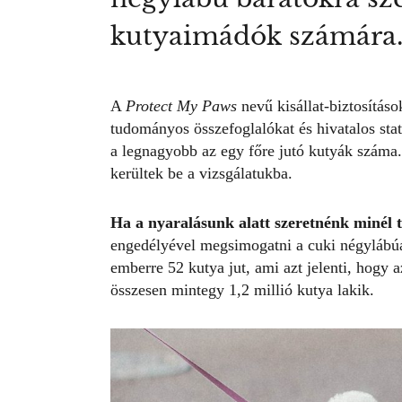
kutyaimádók számára
A
Protect My Paws
nevű kisállat-biztosításo
tudományos összefoglalókat és hivatalos stat
a legnagyobb az
egy főre jutó kutyák száma
kerültek be a vizsgálatukba.
Ha a nyaralásunk alatt szeretnénk minél t
engedélyével megsimogatni a cuki négylábúa
emberre 52 kutya jut, ami azt jelenti, hogy
összesen mintegy 1,2 millió kutya lakik.