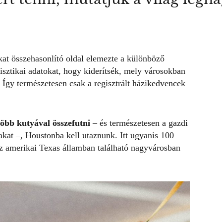
.
kat összehasonlító oldal
elemezte a különböző
isztikai adatokat, hogy kiderítsék, mely városokban
. Így természetesen csak a regisztrált házikedvencek
öbb kutyával összefutni
– és természetesen a gazdi
kat –, Houstonba kell utaznunk. Itt ugyanis 100
 az amerikai Texas államban található nagyvárosban