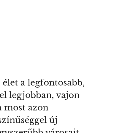
élet a legfontosabb,
kel legjobban, vajon
Ha most azon
színűséggel új
agyszerűbb városait