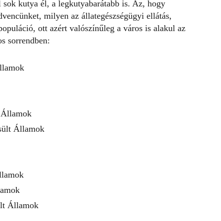
l sok kutya él, a legkutyabarátabb is. Az, hogy
dvencünket, milyen az állategészségügyi ellátás,
puláció, ott azért valószínűleg a város is alakul az
os
sorrendben:
Államok
 Államok
sült Államok
llamok
lamok
ült Államok