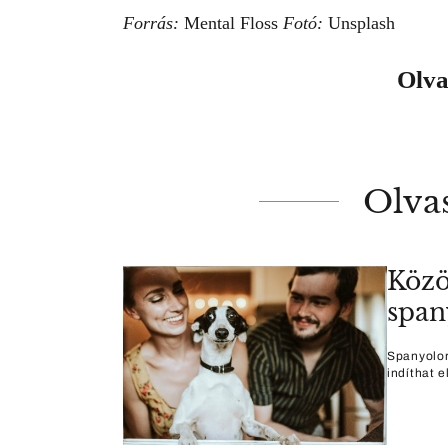
Forrás:
Mental Floss
Fotó:
Unsplash
Olva
Olva
Közö
span
Spanyolor
indíthat e