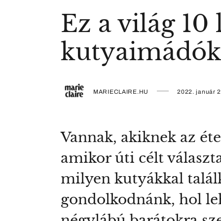
Ez a világ 10
kutyaimádók
MARIECLAIRE.HU
2022. január 2
Vannak, akiknek az éte
amikor úti célt választ
milyen kutyákkal talál
gondolkodnánk, hol leh
négylábú barátokra sze