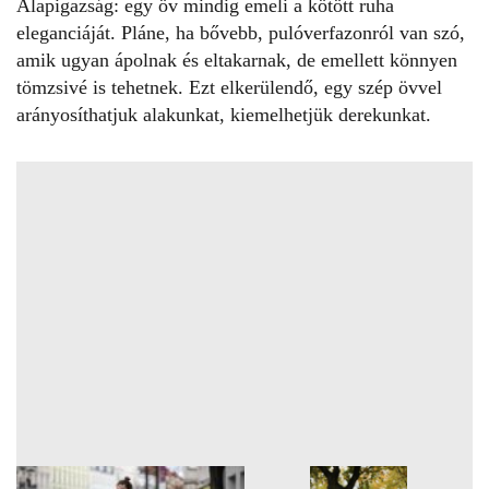
Alapigazság: egy öv mindig emeli a kötött ruha
eleganciáját. Pláne, ha bővebb, pulóverfazonról van szó,
amik ugyan ápolnak és eltakarnak, de emellett könnyen
tömzsivé is tehetnek. Ezt elkerülendő, egy szép övvel
arányosíthatjuk alakunkat, kiemelhetjük derekunkat.