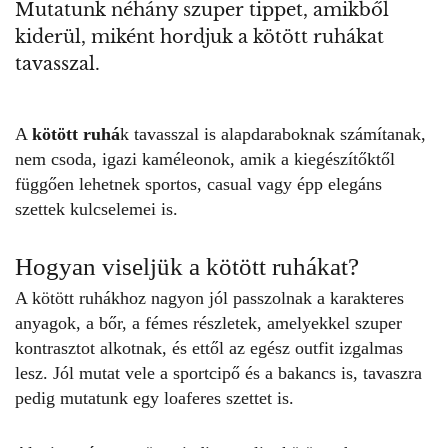
Mutatunk néhány szuper tippet, amikből
kiderül, miként hordjuk a kötött ruhákat
tavasszal.
A
kötött ruhá
k tavasszal is alapdaraboknak számítanak,
nem csoda, igazi kaméleonok, amik a kiegészítőktől
függően lehetnek sportos, casual vagy épp elegáns
szettek kulcselemei is.
Hogyan viseljük a kötött ruhákat?
A
kötött ruhákhoz
nagyon jól passzolnak a karakteres
anyagok, a bőr, a fémes részletek, amelyekkel szuper
kontrasztot alkotnak, és ettől az egész outfit izgalmas
lesz. Jól mutat vele a sportcipő és a bakancs is, tavaszra
pedig mutatunk egy loaferes szettet is.