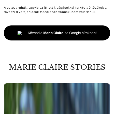
A cutout ruhák, vagyis az itt-ott kivágásokkal tarkított öltözékek a
tavaszi divatajánlások fősodrában vannak, nem véletlenül.
Kövesd a
Marie Claire
-t a Google hírekben!
MARIE CLAIRE STORIES