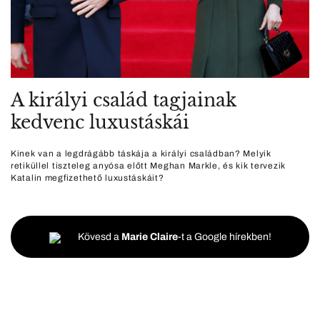
A királyi család tagjainak
kedvenc luxustáskái
Kinek van a legdrágább táskája a királyi családban? Melyik
retiküllel tiszteleg anyósa előtt Meghan Markle, és kik tervezik
Katalin megfizethető luxustáskáit?
Kövesd a
Marie Claire
-t a Google hírekben!