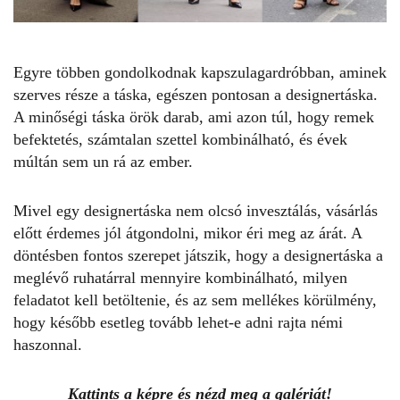
Egyre többen gondolkodnak kapszulagardróbban, aminek
szerves része a táska, egészen pontosan a
designertáska
.
A minőségi táska örök darab, ami azon túl, hogy remek
befektetés, számtalan szettel kombinálható, és évek
múltán sem un rá az ember.
Mivel egy
designertáska
nem olcsó invesztálás, vásárlás
előtt érdemes jól átgondolni, mikor éri meg az árát. A
döntésben fontos szerepet játszik, hogy a
designertáska
a
meglévő ruhatárral mennyire kombinálható, milyen
feladatot kell betöltenie, és az sem mellékes körülmény,
hogy később esetleg tovább lehet-e adni rajta némi
haszonnal.
Kattints a képre és nézd meg a galériát!