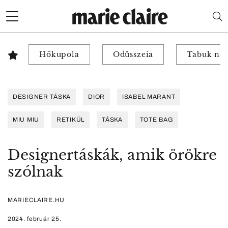
Hőkupola
Odüsszeia
Tabuk nél
DESIGNER TÁSKA
DIOR
ISABEL MARANT
MIU MIU
RETIKÜL
TÁSKA
TOTE BAG
Designertáskák, amik örökre
szólnak
MARIECLAIRE.HU
2024. február 25.