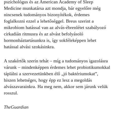
pszichológus és az American Academy of Sleep
Medicine munkatársa azt mondja, bár egyelőre még
nincsenek tudományos bizonyítékok, érdemes
foglalkozni ezzel a lehetőséggel. Breus szerint a
mikrobiom hatással van az alvás-ébrenlétet szabályozó
cirkadián ritmusra és az alvást befolyásoló
hormonháztartásunkra is, így sokféleképpen lehet
hatással alvási szokásinkra.
A szakértők szerin tehát – míg a tudományos igazolásra
várunk – mindenképpen érdemes lehet probiotikumokkal
táplálni a szervezetünkben élő „jó baktériumokat”,
hiszen lehetséges, hogy épp ez lesz a megoldás
alvászavarainkra. Ha meg nem, akkor sem járunk velük
rosszul.
TheGuardian