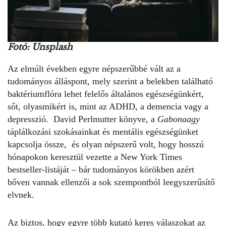
Fotó: Unsplash
Az elmúlt években egyre népszerűbbé vált az a
tudományos álláspont, mely szerint a belekben található
baktériumflóra lehet felelős általános egészségünkért,
sőt, olyasmikért is, mint az ADHD, a demencia vagy a
depresszió. David Perlmutter könyve, a
Gabonaagy
táplálkozási szokásainkat és mentális egészségünket
kapcsolja össze, és olyan népszerű volt, hogy hosszú
hónapokon keresztül vezette a New York Times
bestseller-listáját – bár tudományos körökben azért
bőven vannak ellenzői a sok szempontból leegyszerűsítő
elvnek.
Az biztos, hogy egyre több kutató keres válaszokat az