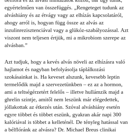
bélflóra és az alvási mintázatok között, bár úgy tűnik,
egyértelműen van összefüggés. „Rengeteget tudunk az
alváshiány és az étvágy vagy az elhízás kapcsolatáról,
ahogy arról is, hogyan függ össze az alvás az
inzulinrezisztenciával vagy a glükóz-szabályozással. Azt
viszont nem teljesen értjük, mi a mikrobiom szerepe az
alvásban.”
Azt tudjuk, hogy a kevés alvás növeli az elhízásra való
hajlamot és nagyban befolyásolja táplálkozási
szokásainkat is. Ha keveset alszunk, kevesebb leptin
termelődik majd a szervezetünkben – ez az a hormon,
ami a teltségérzetért felelős – illetve hullámzik majd a
ghrelin szintje, amitől nem leszünk már elégedettek,
jóllakottak az étkezés után. Szóval alváshiány esetén
egyre többet és többet eszünk, gyakran akár napi 300
kalóriával is többet a kelleténél. De tényleg hatással van
a bélflóránk az alvásra? Dr. Michael Breus clinikai