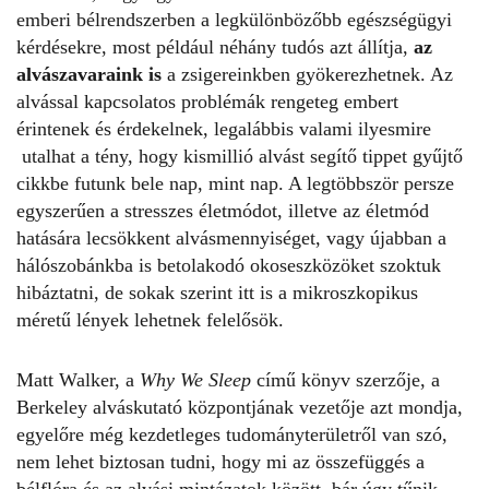
emberi bélrendszerben a legkülönbözőbb egészségügyi
kérdésekre, most például néhány tudós azt állítja,
az
alvászavaraink is
a zsigereinkben gyökerezhetnek. Az
alvással kapcsolatos problémák rengeteg embert
érintenek és érdekelnek, legalábbis valami ilyesmire
utalhat a tény, hogy kismillió alvást segítő tippet gyűjtő
cikkbe futunk bele nap, mint nap. A legtöbbször persze
egyszerűen a stresszes életmódot, illetve az életmód
hatására lecsökkent alvásmennyiséget, vagy újabban a
hálószobánkba is betolakodó okoseszközöket szoktuk
hibáztatni, de sokak szerint itt is a mikroszkopikus
méretű lények lehetnek felelősök.
Matt Walker, a
Why We Sleep
című könyv szerzője, a
Berkeley alváskutató központjának vezetője azt mondja,
egyelőre még kezdetleges tudományterületről van szó,
nem lehet biztosan tudni, hogy mi az összefüggés a