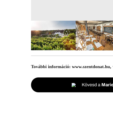
További információ:
www.szentdonat.hu,
Kövesd a
Marie