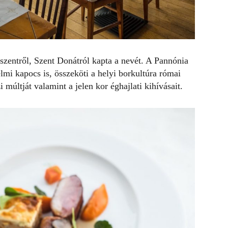
őszentről, Szent Donátról kapta a nevét. A Pannónia
lmi kapocs is, összeköti a helyi borkultúra római
múltját valamint a jelen kor éghajlati kihívásait.