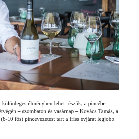
t, különleges élményben lehet részük, a pincébe
 hétvégén – szombaton és vasárnap – Kovács Tamás, a
8-10 fős) pincevezetést tart a friss évjárat legjobb