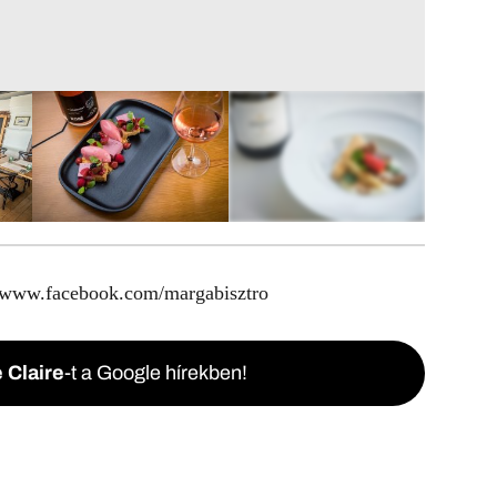
9
FOTÓ
www.facebook.com/margabisztro
 Claire
-t a Google hírekben!