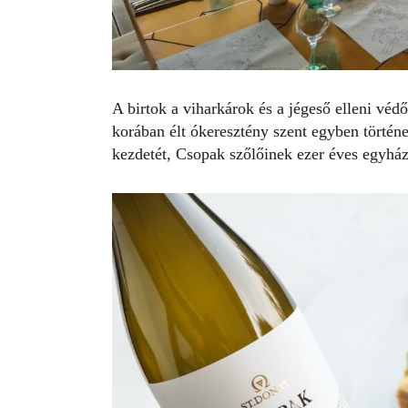
A birtok a viharkárok és a jégeső elleni véd
korában élt ókeresztény szent egyben történe
kezdetét, Csopak szőlőinek ezer éves egyházi 