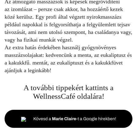
Az átmozgató masszázsok is képesek megrövidíteni
az
izomlázat
– persze csak akkor, ha hozzáértő kezek
közé kerülsz. Egy profi által végzett nyirokmasszázs
például napokkal is felgyorsíthatja a felgyülemlett tejsav
távozását, ami nem utolsó szempont, ha családanya vagy,
vagy ha fizikai munkát végzel.
Az extra hatás érdekében használj gyógynövényes
masszázsolajakat: kedvencünk a menta, az eukaliptusz és
a kakukkfű. mentát, az eukaliptuszt és a kakukkfüvet
ajánljuk a leginkább!
A további tippekért kattints a
WellnessCafé
oldalára!
Kövesd a
Marie Claire
-t a Google hírekben!