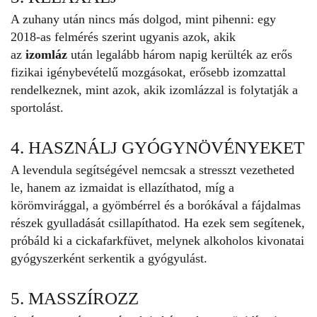
A zuhany után nincs más dolgod, mint pihenni: egy
2018-as felmérés szerint ugyanis azok, akik
az
izomláz
után legalább három napig kerülték az erős
fizikai igénybevételű mozgásokat, erősebb izomzattal
rendelkeznek, mint azok, akik izomlázzal is folytatják a
sportolást.
4. HASZNÁLJ GYÓGYNÖVÉNYEKET
A levendula segítségével nemcsak a stresszt vezetheted
le, hanem az izmaidat is ellazíthatod, míg a
körömvirággal, a gyömbérrel és a borókával a fájdalmas
részek gyulladását csillapíthatod. Ha ezek sem segítenek,
próbáld ki a cickafarkfüvet, melynek alkoholos kivonatai
gyógyszerként serkentik a gyógyulást.
5. MASSZÍROZZ