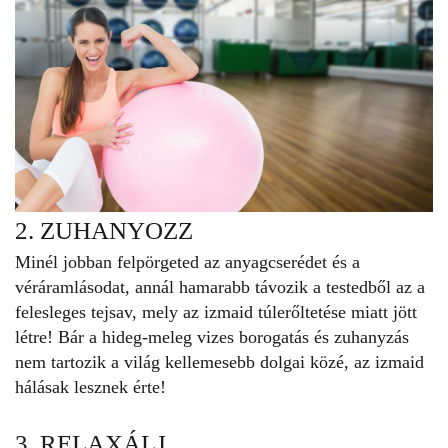
2. ZUHANYOZZ
Minél jobban felpörgeted az anyagcserédet és a
véráramlásodat, annál hamarabb távozik a testedből az a
felesleges tejsav, mely az izmaid túlerőltetése miatt jött
létre! Bár a hideg-meleg vizes borogatás és zuhanyzás
nem tartozik a világ kellemesebb dolgai közé, az izmaid
hálásak lesznek érte!
3. RELAXÁLJ