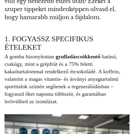
volt egy nehezebb edzés után? Ezeket a
szuper tippeket mindenképpen olvasd el,
hogy hamarabb múljon a fájdalom.
1. FOGYASSZ SPECIFIKUS
ÉTELEKET
A gomba bizonyítottan
gyulladáscsökkentő
hatású,
csakúgy, mint a grépfrút és a 75% feletti
kakaótartalommal rendelkező étcsokoládé. A koffein,
valamint a magas vitamin- és ásványi anyagtartalmú
sportitalok szintén segítenek a regenerálódásban –
fogyaszd őket naponta többször, és garantáltan
lerövidíted az izomlázat.