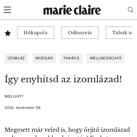
Hőkupola
Odüsszeia
Tabuk nél
IZOMLÁZ
MOZGÁS
TANÁCS
WELLNESSCAFE
Így enyhítsd az izomlázad!
WELL&FIT
2018. december 09.
Megesett már veled is, hogy őrjítő izomlázad