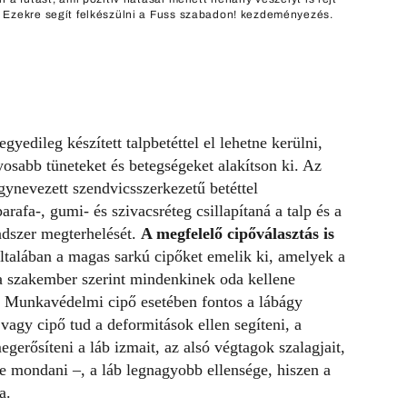
Ezekre segít felkészülni a Fuss szabadon! kezdeményezés.
yedileg készített talpbetéttel el lehetne kerülni,
osabb tüneteket és betegségeket alakítson ki. Az
ynevezett szendvicsszerkezetű betéttel
arafa-, gumi- és szivacsréteg csillapítaná a talp és a
ndszer megterhelését.
A megfelelő cipőválasztás is
talában a magas sarkú cipőket emelik ki, amelyek a
a szakember szerint mindenkinek oda kellene
ra. Munkavédelmi cipő esetében fontos a lábágy
vagy cipő tud a deformitások ellen segíteni, a
gerősíteni a láb izmait, az alsó végtagok szalagjait,
ll-e mondani –, a láb legnagyobb ellensége, hiszen a
a.