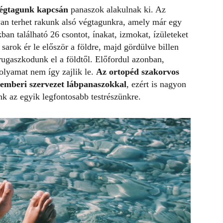
végtagunk kapcsán
panaszok alakulnak ki. Az
olyan terhet rakunk alsó végtagunkra, amely már egy
kban található 26 csontot, ínakat, izmokat, ízületeket
arok ér le először a földre, majd gördülve billen
 rugaszkodunk el a földtől. Előfordul azonban,
olyamat nem így zajlik le.
Az ortopéd szakorvos
 emberi szervezet lábpanaszokkal
, ezért is nagyon
k az egyik legfontosabb testrészünkre.