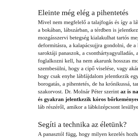
Eleinte még elég a pihentetés
Mivel nem megfelelő a talajfogás és így a láb
a bokában, lábszárban, a térdben is jelentke
mozgásszervi betegség kialakulhat tartós me
deformitásra, a kalapácsujjra gondolni, de a
saroktáji panaszok, a csonthártyagyulladás, 
foglalkozni kell, ha nem akarunk hosszas mo
szembesülni, hogy a cipő viselése, vagy aká
hogy csak enyhe lábfájdalom jelentkezik eg
borogatás, a pihentetés, de ha krónikussá, ta
szakorvost. Dr. Molnár Péter szerint
az is n
és gyakran jelentkezik kóros bőrkeményed
láb részéről, amikor a lábközépcsont lesülly
Segíti a technika az életünk?
A panasztól függ, hogy milyen kezelés hozh