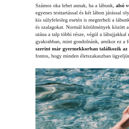
Számos oka lehet annak, ha a lábunk,
alsó 
egyenes testtartással és két lábon járással 
kis súlyfelesleg esetén is megterheli a lábun
és szalagokat. Normál körülmények között a s
utána a talp többi része, végül a lábujjakkal
gyakrabban, mint gondolnánk, amikor ez a f
szerint már gyermekkorban találkozik az
fontos, hogy minden életszakaszban ügyeljün