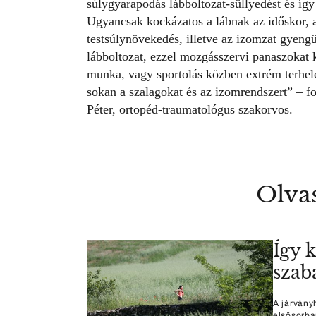
súlygyarapodás lábboltozat-süllyedést és í
Ugyancsak kockázatos a lábnak az időskor, 
testsúlynövekedés, illetve az izomzat gyengü
lábboltozat, ezzel mozgásszervi panaszokat ki
munka, vagy sportolás közben extrém terhelés
sokan a szalagokat és az izomrendszert”
– fo
Péter, ortopéd-traumatológus szakorvos.
Olva
Így k
szab
A járvány
elsősorban