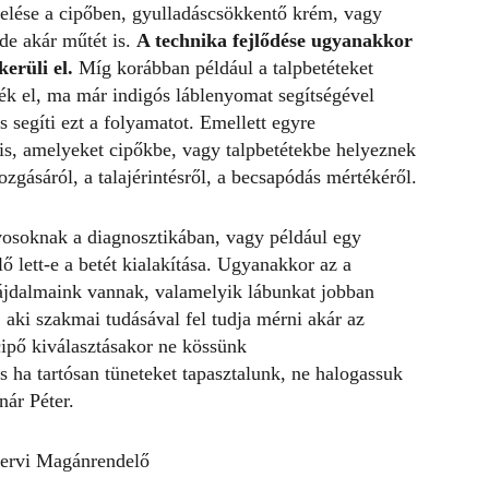
iselése a cipőben, gyulladáscsökkentő krém, vagy
de akár műtét is.
A technika fejlődése ugyanakkor
erüli el.
Míg korábban például a talpbetéteket
ék el, ma már indigós láblenyomat segítségével
s segíti ezt a folyamatot. Emellett egyre
is, amelyeket cipőkbe, vagy talpbetétekbe helyeznek
zgásáról, a talajérintésről, a becsapódás mértékéről.
vosoknak a diagnosztikában, vagy például egy
ő lett-e a betét kialakítása. Ugyanakkor az a
ájdalmaink vannak, valamelyik lábunkat jobban
 aki szakmai tudásával fel tudja mérni akár az
cipő kiválasztásakor ne kössünk
ha tartósan tüneteket tapasztalunk, ne halogassuk
nár Péter.
ervi Magánrendelő