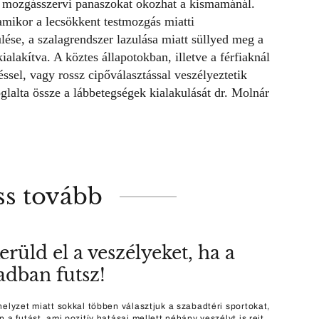
gy mozgásszervi panaszokat okozhat a kismamánál.
amikor a lecsökkent testmozgás miatti
lése, a szalagrendszer lazulása miatt süllyed meg a
alakítva. A köztes állapotokban, illetve a férfiaknál
sel, vagy rossz cipőválasztással veszélyeztetik
glalta össze a lábbetegségek kialakulását dr. Molnár
ss tovább
erüld el a veszélyeket, ha a
adban futsz!
helyzet miatt sokkal többen választjuk a szabadtéri sportokat,
 a futást, ami pozitív hatásai mellett néhány veszélyt is rejt