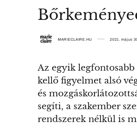
Bőrkeményedé
MARIECLAIRE.HU
2021. május 3
Az egyik legfontosabb 
kellő figyelmet alsó v
és mozgáskorlátozottsá
segíti, a szakember sz
rendszerek nélkül is m