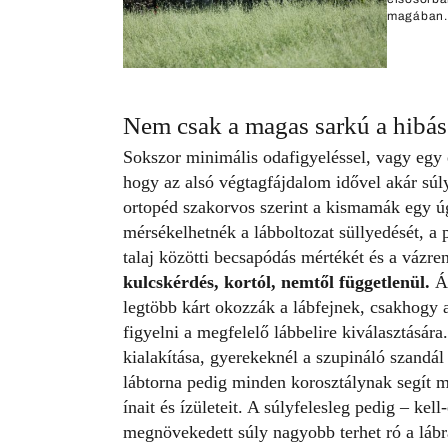
magában. 
Nem csak a magas sarkú a hibás
Sokszor minimális odafigyeléssel, vagy egy eg
hogy az alsó végtagfájdalom idővel akár súly
ortopéd szakorvos szerint a kismamák egy úg
mérsékelhetnék a lábboltozat süllyedését, a p
talaj közötti becsapódás mértékét és a vázre
kulcskérdés, kortól, nemtől függetlenül.
Ál
legtöbb kárt okozzák a lábfejnek, csakhogy 
figyelni a megfelelő lábbelire kiválasztásá
kialakítása, gyerekeknél a szupináló szandál 
lábtorna pedig minden korosztálynak segít me
ínait és ízületeit. A súlyfelesleg pedig – ke
megnövekedett súly nagyobb terhet ró a lábr