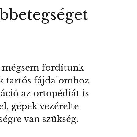
ábbetegséget
n, mégsem fordítunk
ek tartós fájdalomhoz
áció az ortopédiát is
el, gépek vezérelte
ségre van szükség.