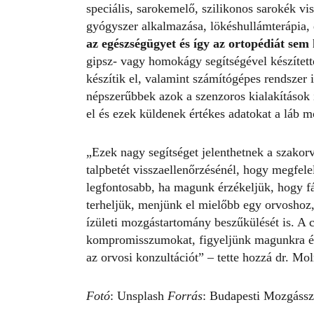
speciális, sarokemelő, szilikonos sarokék v
gyógyszer alkalmazása, lökéshullámterápia, 
az egészségügyet és így az ortopédiát sem k
gipsz- vagy homokágy segítségével készített
készítik el, valamint számítógépes rendszer i
népszerűbbek azok a szenzoros kialakítások 
el és ezek küldenek értékes adatokat a láb mo
„Ezek nagy segítséget jelenthetnek a szakor
talpbetét visszaellenőrzésénél, hogy megfelel
legfontosabb, ha magunk érzékeljük, hogy f
terheljük, menjünk el mielőbb egy orvoshoz,
ízületi mozgástartomány beszűkülését is. A 
kompromisszumokat, figyeljünk magunkra és 
az orvosi konzultációt”
– tette hozzá dr. Mol
Fotó
: Unsplash
Forrás
:
Budapesti Mozgássz