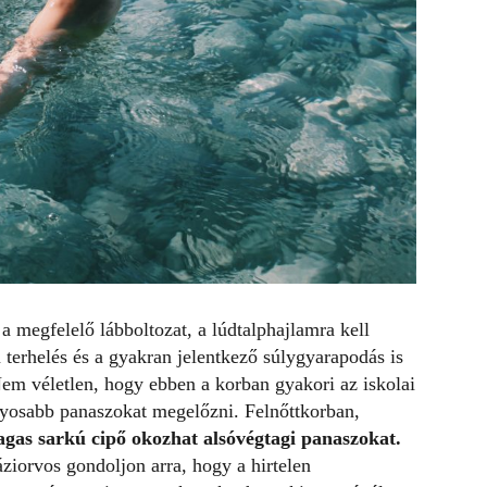
megfelelő lábboltozat, a lúdtalphajlamra kell
terhelés és a gyakran jelentkező súlygyarapodás is
Nem véletlen, hogy ebben a korban gyakori az iskolai
súlyosabb panaszokat megelőzni. Felnőttkorban,
gas sarkú cipő okozhat alsóvégtagi panaszokat.
ziorvos gondoljon arra, hogy a hirtelen