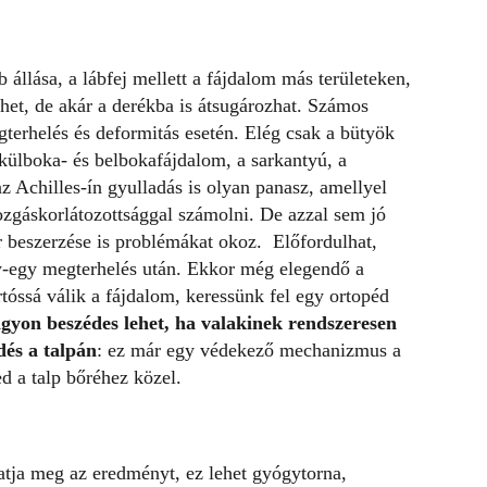
 állása, a lábfej mellett a fájdalom más területeken,
zhet, de akár a derékba is átsugározhat. Számos
gterhelés és deformitás esetén. Elég csak a bütyök
 külboka- és belbokafájdalom, a sarkantyú, a
az Achilles-ín gyulladás is olyan panasz, amellyel
zgáskorlátozottsággal számolni. De azzal sem jó
r beszerzése is problémákat okoz. Előfordulhat,
y-egy megterhelés után. Ekkor még elegendő a
rtóssá válik a fájdalom, keressünk fel egy ortopéd
agyon beszédes lehet, ha valakinek rendszeresen
és a talpán
: ez már egy védekező mechanizmus a
ed a talp bőréhez közel.
atja meg az eredményt, ez lehet gyógytorna,