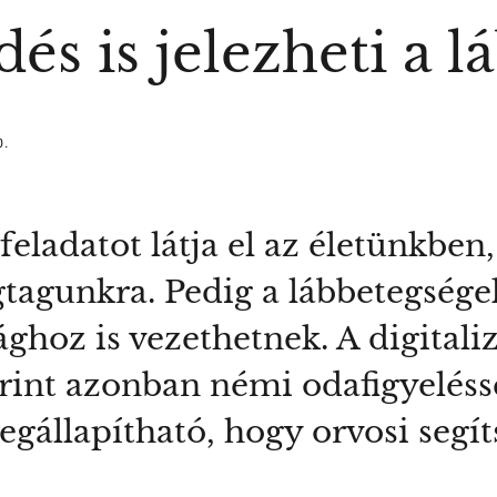
s is jelezheti a l
0.
feladatot látja el az életünkbe
égtagunkra. Pedig a lábbetegség
ghoz is vezethetnek. A digitaliz
erint azonban némi odafigyeléss
egállapítható, hogy orvosi segít