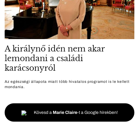
A királynő idén nem akar
lemondani a családi
karácsonyról
Az egészségi állapota miatt több hivatalos programot is le kellett
mondania.
Kövesd a
Marie Claire
-t a Google hírekben!