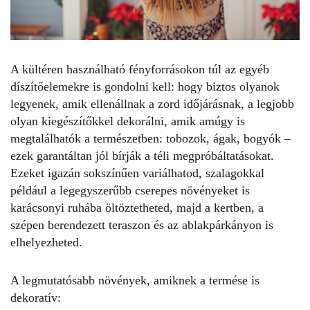
A kültéren használható fényforrásokon túl
az egyéb
díszítőelemekre is gondolni kell: hogy biztos olyanok
legyenek, amik ellenállnak a zord időjárásnak, a legjobb
olyan kiegészítőkkel dekorálni, amik amúgy is
megtalálhatók a természetben: tobozok, ágak, bogyók –
ezek garantáltan jól bírják a téli megpróbáltatásokat.
Ezeket igazán sokszínűen variálhatod, szalagokkal
például a legegyszerűbb cserepes növényeket is
karácsonyi ruhába öltöztetheted, majd a kertben,
a
szépen berendezett teraszon
és az ablakpárkányon is
elhelyezheted.
A legmutatósabb növények, amiknek a termése is
dekoratív: