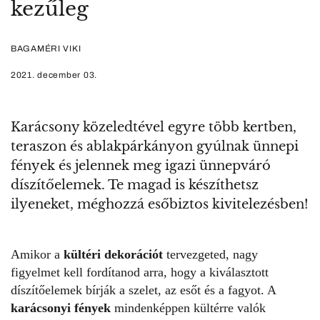
kezűleg
BAGAMÉRI VIKI
2021. december 03.
Karácsony közeledtével egyre több kertben,
teraszon és ablakpárkányon gyúlnak ünnepi
fények és jelennek meg igazi ünnepváró
díszítőelemek. Te magad is készíthetsz
ilyeneket, méghozzá esőbiztos kivitelezésben!
Amikor a
kültéri dekorációt
tervezgeted, nagy
figyelmet kell fordítanod arra, hogy a kiválasztott
díszítőelemek bírják a szelet, az esőt és a fagyot. A
karácsonyi fények
mindenképpen kültérre valók