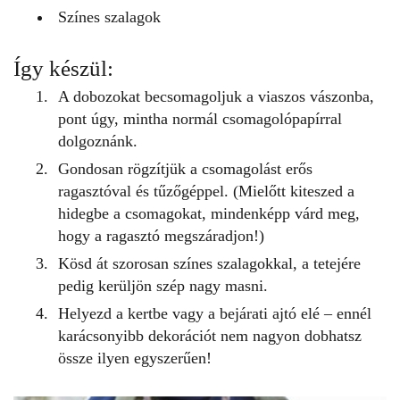
Színes szalagok
Így készül:
A dobozokat becsomagoljuk a viaszos vászonba,
pont úgy, mintha normál csomagolópapírral
dolgoznánk.
Gondosan rögzítjük a csomagolást erős
ragasztóval és tűzőgéppel. (Mielőtt kiteszed a
hidegbe a csomagokat, mindenképp várd meg,
hogy a ragasztó megszáradjon!)
Kösd át szorosan színes szalagokkal, a tetejére
pedig kerüljön szép nagy masni.
Helyezd a kertbe vagy a bejárati ajtó elé – ennél
karácsonyibb dekorációt
nem nagyon dobhatsz
össze ilyen egyszerűen!