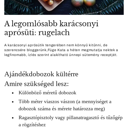
A legomlósabb karácsonyi
aprósüti: rugelach
A karácsonyi aprósütik tengerében nem könnyű kitűnni, de
szerencsére bloggerünk,Füge Kata a héten megmutatja nektek a
legfinomabb, ízlés szerint alakítható ünnepi sütemény receptjét.
Ajándékdobozok kültérre
Amire szükséged lesz:
Különböző méretű dobozok
Több méter viaszos vászon (a mennyiséget a
dobozok száma és mérete határozza meg)
Ragasztópisztoly vagy pillanatragasztó és tűzőgép
a rögzítéshez