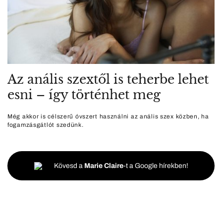
Az anális szextől is teherbe lehet
esni – így történhet meg
Még akkor is célszerű óvszert használni az anális szex közben, ha
fogamzásgátlót szedünk.
Kövesd a
Marie Claire
-t a Google hírekben!