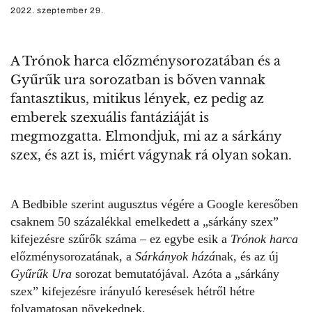
2022. szeptember 29.
A Trónok harca előzménysorozatában és a
Gyűrűk ura sorozatban is bőven vannak
fantasztikus, mitikus lények, ez pedig az
emberek szexuális fantáziáját is
megmozgatta. Elmondjuk, mi az a sárkány
szex, és azt is, miért vágynak rá olyan sokan.
A
Bedbible
szerint augusztus végére a Google keresőben
csaknem 50 százalékkal emelkedett a „sárkány szex”
kifejezésre szűrők száma – ez egybe esik a
Trónok harca
előzménysorozatának, a
Sárkányok házá
nak, és az új
Gyűrűk Ura
sorozat bemutatójával. Azóta a „sárkány
szex” kifejezésre irányuló keresések hétről hétre
folyamatosan növekednek.