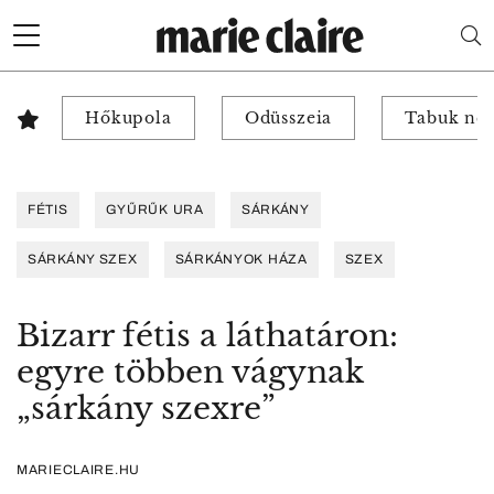
Hőkupola
Odüsszeia
Tabuk nél
FÉTIS
GYŰRŰK URA
SÁRKÁNY
SÁRKÁNY SZEX
SÁRKÁNYOK HÁZA
SZEX
Bizarr fétis a láthatáron:
egyre többen vágynak
„sárkány szexre”
MARIECLAIRE.HU