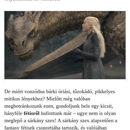
De miért vonzódna bárki óriási, tűzokádó, pikkelyes
mitikus lényekhez? Mielőtt még valóban
megbotránkozunk ezen, gondoljunk bele egy kicsit,
hányféle
fétisről
hallottunk már – ugye nem is olyan
meglepő a sárkány szex! A sárkány szex alapvetően a
fantasy fétisek csoportjába tartozik, és valójában