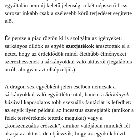
egyáltalán nem új keletű jelenség: a két népszerű friss
sorozat inkább csak a szélesebb körű terjedését segítette
elő.
És persze a piac rögtön ki is szolgálta az igényeket:
sárkányos dildók és egyéb
szexjátékok
árasztották el a
netet, hogy az érdeklődök minél élethűbb élményeket
szerezhessenek a sárkányokkal való aktusról (legalábbis
arról, ahogyan azt elképzeljük).
A dragon sex egyébként jelen esetben nemcsak a
sárkányokkal való együttlétre utal, hanem a
Sárkányok
házá
val kapcsolatos több szexuális fantáziát is lefedhet:
az egyik ilyen például az incesztus szerepjáték (amikor a
felek testvéreknek tettetik magukat) vagy a
„konszenzuális erőszak”, amikor valójában mindkét fél
akarja az aktust, de eljátsszák, hogy az egyikük küzd