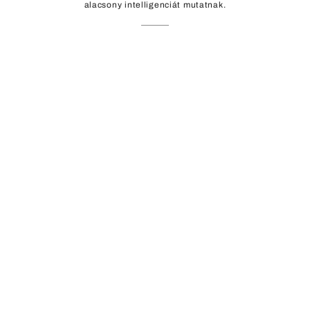
alacsony intelligenciát mutatnak.
Biológiakvíz: Mennyit tudsz az
emberi testről? 10 kérdés, ami