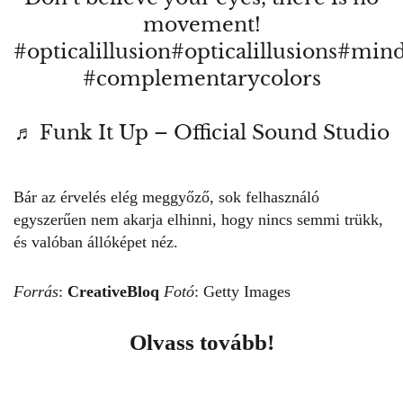
movement!
#opticalillusion
#opticalillusions
#min
#complementarycolors
♬ Funk It Up – Official Sound Studio
Bár az érvelés elég meggyőző, sok felhasználó
egyszerűen nem akarja elhinni, hogy nincs semmi trükk,
és valóban állóképet néz.
Forrás
:
CreativeBloq
Fotó
: Getty Images
Olvass tovább!