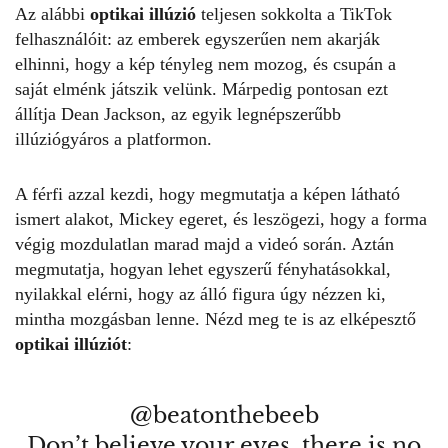
Az alábbi
optikai illúzió
teljesen sokkolta a TikTok
felhasználóit: az emberek egyszerűen nem akarják
elhinni, hogy a kép tényleg nem mozog, és csupán a
saját elménk játszik velünk. Márpedig pontosan ezt
állítja Dean Jackson, az egyik legnépszerűbb
illúziógyáros a platformon.
A férfi azzal kezdi, hogy megmutatja a képen látható
ismert alakot, Mickey egeret, és leszögezi, hogy a forma
végig mozdulatlan marad majd a videó során. Aztán
megmutatja, hogyan lehet egyszerű fényhatásokkal,
nyilakkal elérni, hogy az álló figura úgy nézzen ki,
mintha mozgásban lenne. Nézd meg te is az elképesztő
optikai illúziót
:
@beatonthebeeb
Don’t believe your eyes, there is no