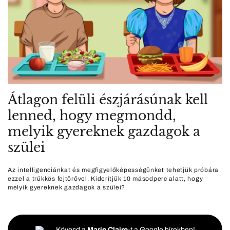
Átlagon felüli észjárásúnak kell
lenned, hogy megmondd,
melyik gyereknek gazdagok a
szülei
Az intelligenciánkat és megfigyelőképességünket tehetjük próbára
ezzel a trükkös fejtörővel. Kiderítjük 10 másodperc alatt, hogy
melyik gyereknek gazdagok a szülei?
Kövesd a
Marie Claire
-t a Google hírekben!