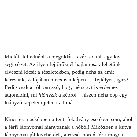
Mielőtt felfednénk a megoldást, azért adunk egy kis
segítséget. Az ilyen
fejtörőknél
hajlamosak lehetünk
elveszni kicsit a részletekben, pedig néha az amit
keresünk, valójában nincs is a képen… Rejtélyes, igaz?
Pedig csak arról van szó, hogy néha azt is érdemes
átgondolni, mi
hiányzik
a képről – hiszen néha épp egy
hiányzó képelem jelenti a hibát.
Nincs ez másképpen a fenti feladvány esetében sem, ahol
a férfi lábnyomai hiányoznak a hóból! Miközben a kutya
lábnyomai jól kivehetőek, a rőzsét hordó férfi mögött