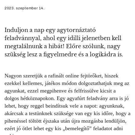
2023. szeptember 14.
Induljon a nap egy agytornáztató
feladvánnyal, ahol egy idilli jelenetben kell
megtalálnunk a hibát! Előre szólunk, nagy
szükség lesz a figyelmedre és a logikádra is.
Nagyon szeretjük a rafinált online
fejtörőket
, hiszek
ezekkel kellemes, játékos módon dolgoztathatjuk meg az
agyunkat, ezzel megpihenve és felfrissülve kicsit a
dolgos hétköznapokon. Egy agyafúrt
feladvány
arra is jó
lehet, hogy reggel beindítsuk vele a napot: agyunknak,
akárcsak a testünknek szüksége van egy kis időre, hogy a
pihenéssel töltött éjszaka után újra mozgásba lendüljön,
ezért jó ötlet lehet egy kis „bemelegítő” feladatot adni