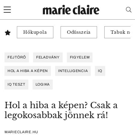
Hőkupola
Odüsszeia
Tabuk nél
FEJTÖRŐ
FELADVÁNY
FIGYELEM
HOL A HIBA A KÉPEN
INTELLIGENCIA
IQ
IQ TESZT
LOGIKA
Hol a hiba a képen? Csak a
legokosabbak jönnek rá!
MARIECLAIRE.HU