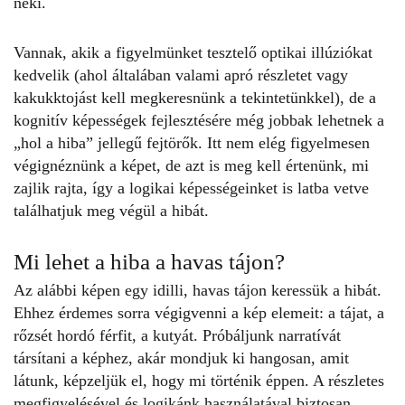
neki.
Vannak, akik a figyelmünket tesztelő optikai illúziókat
kedvelik (ahol általában valami apró részletet vagy
kakukktojást kell megkeresnünk a tekintetünkkel), de a
kognitív képességek fejlesztésére még jobbak lehetnek a
„hol a hiba” jellegű
fejtörők
. Itt nem elég figyelmesen
végignéznünk a képet, de azt is meg kell értenünk, mi
zajlik rajta, így a logikai képességeinket is latba vetve
találhatjuk meg végül a hibát.
Mi lehet a hiba a havas tájon?
Az alábbi képen egy idilli, havas tájon keressük a hibát.
Ehhez érdemes sorra végigvenni a kép elemeit: a tájat, a
rőzsét hordó férfit, a kutyát. Próbáljunk narratívát
társítani a képhez, akár mondjuk ki hangosan, amit
látunk, képzeljük el, hogy mi történik éppen. A részletes
megfigyelésével és logikánk használatával biztosan