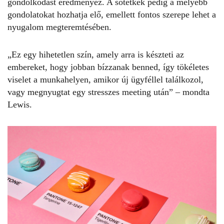
gondolkodást eredményez. A sötétkék pedig a mélyebb
gondolatokat hozhatja elő, emellett fontos szerepe lehet a
nyugalom megteremtésében.
„Ez egy hihetetlen szín, amely arra is készteti az
embereket, hogy jobban bízzanak benned, így tökéletes
viselet a munkahelyen, amikor új ügyféllel találkozol,
vagy megnyugtat egy stresszes meeting után” – mondta
Lewis.