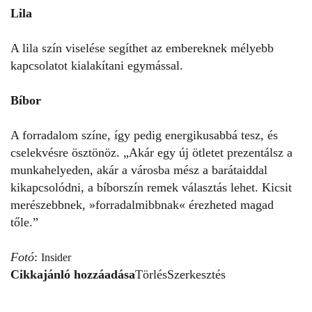
Lila
A lila szín viselése segíthet az embereknek mélyebb
kapcsolatot kialakítani egymással.
Bíbor
A forradalom színe, így pedig energikusabbá tesz, és
cselekvésre ösztönöz. „Akár egy új ötletet prezentálsz a
munkahelyeden, akár a városba mész a barátaiddal
kikapcsolódni, a bíborszín remek választás lehet. Kicsit
merészebbnek, »forradalmibbnak« érezheted magad
tőle.”
Fotó
:
Insider
Cikkajánló hozzáadása
Törlés
Szerkesztés