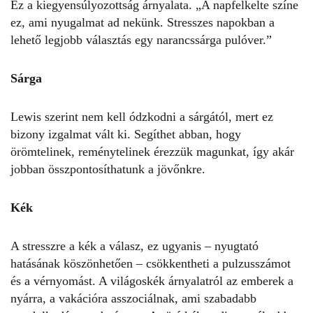
Ez a kiegyensúlyozottság árnyalata. „A napfelkelte színe
ez, ami nyugalmat ad nekünk. Stresszes napokban a
lehető legjobb választás egy narancssárga pulóver.”
Sárga
Lewis szerint nem kell ódzkodni a sárgától, mert ez
bizony izgalmat vált ki. Segíthet abban, hogy
örömtelinek, reménytelinek érezzük magunkat, így akár
jobban összpontosíthatunk a jövőnkre.
Kék
A stresszre a kék a válasz, ez ugyanis – nyugtató
hatásának köszönhetően – csökkentheti a pulzusszámot
és a vérnyomást. A világoskék árnyalatról az emberek a
nyárra, a vakációra asszociálnak, ami szabadabb