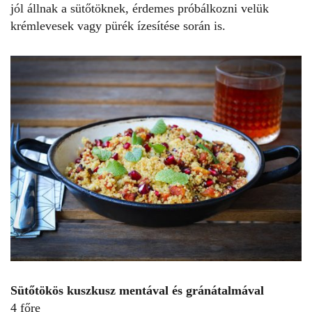
jól állnak a sütőtöknek, érdemes próbálkozni velük
krémlevesek vagy pürék ízesítése során is.
Sütőtökös kuszkusz mentával és gránátalmával
4 főre