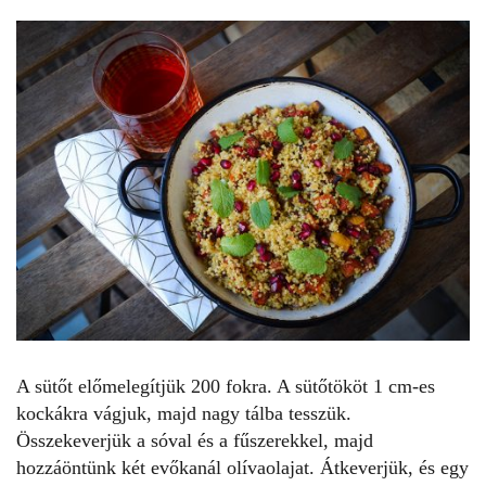
A sütőt előmelegítjük 200 fokra. A sütőtököt 1 cm-es
kockákra vágjuk, majd nagy tálba tesszük.
Összekeverjük a sóval és a fűszerekkel, majd
hozzáöntünk két evőkanál olívaolajat. Átkeverjük, és egy