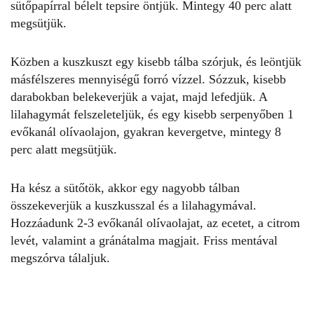
sütőpapírral bélelt tepsire öntjük. Mintegy 40 perc alatt
megsütjük.
Közben a kuszkuszt egy kisebb tálba szórjuk, és leöntjük
másfélszeres mennyiségű forró vízzel. Sózzuk, kisebb
darabokban belekeverjük a vajat, majd lefedjük. A
lilahagymát felszeleteljük, és egy kisebb serpenyőben 1
evőkanál olívaolajon, gyakran kevergetve, mintegy 8
perc alatt megsütjük.
Ha kész a sütőtök, akkor egy nagyobb tálban
összekeverjük a kuszkusszal és a lilahagymával.
Hozzáadunk 2-3 evőkanál olívaolajat, az ecetet, a citrom
levét, valamint a gránátalma magjait. Friss mentával
megszórva tálaljuk.