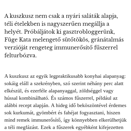
A kuszkusz nem csak a nyári saláták alapja,
téli ételekben is nagyszerűen megállja a
helyét. Próbáljátok ki gasztrobloggerünk,
Füge Kata melengető sütőtökös, gránátalmás
verzióját rengeteg immunerősítő fűszerrel
felturbózva.
A kuszkusz
az egyik legpraktikusabb konyhai alapanyag:
sokáig eláll a szekrényben, szó szerint néhány perc alatt
elkészül, és ezerféle alapanyaggal, zöldséggel vagy
hússal kombinálható. És számos fűszerrel, például az
alábbi recept alapján. A hideg idő beköszöntével érdemes
sok kurkumát, gyömbért és fahéjat fogyasztani, hiszen
mind remek immunerősítő, így könnyebben elkerülhetjük
a téli megfázást. Ezek a fűszerek egyébként kifejezetten