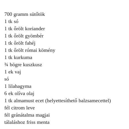
700 gramm sütőtök
1 tk só
1 tk őrölt koriander
1 tk őrölt gyömbér
1 tk őrölt fahéj
1 tk őrölt római kömény
1 tk kurkuma
¾ bögre kuszkusz
1 ek vaj
só
1 lilahagyma
6 ek olíva olaj
1 tk almamust ecet (helyettesíthető balzsamecettel)
fél citrom leve
fél gránátalma magjai
tálaláshoz friss menta