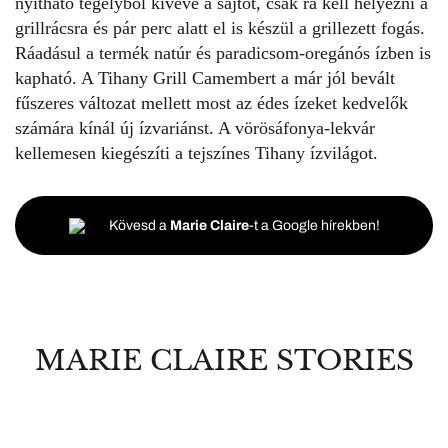
nyitható tégelyből kivéve a sajtot, csak rá kell helyezni a
grillrácsra és pár perc alatt el is készül a grillezett fogás.
Ráadásul a termék natúr és paradicsom-oregánós ízben is
kapható. A Tihany Grill Camembert a már jól bevált
fűszeres változat mellett most az édes ízeket kedvelők
számára kínál új ízvariánst. A vörösáfonya-lekvár
kellemesen kiegészíti a tejszínes Tihany ízvilágot.
Kövesd a
Marie Claire
-t a Google hírekben!
MARIE CLAIRE STORIES