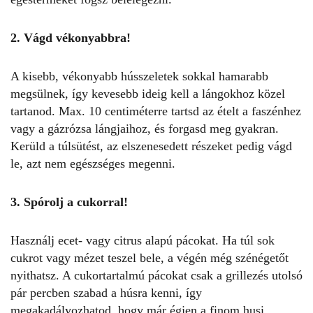
2. Vágd vékonyabbra!
A kisebb, vékonyabb hússzeletek sokkal hamarabb
megsülnek, így kevesebb ideig kell a lángokhoz közel
tartanod. Max. 10 centiméterre tartsd az ételt a faszénhez
vagy a gázrózsa lángjaihoz, és forgasd meg gyakran.
Kerüld a túlsütést, az elszenesedett részeket pedig vágd
le, azt nem egészséges megenni.
3. Spórolj a cukorral!
Használj ecet- vagy citrus alapú pácokat. Ha túl sok
cukrot vagy mézet teszel bele, a végén még szénégetőt
nyithatsz. A cukortartalmú pácokat csak a grillezés utolsó
pár percben szabad a húsra kenni, így
megakadályozhatod, hogy már égjen a finom husi