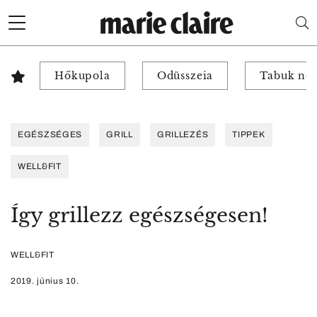
Hőkupola
Odüsszeia
Tabuk nél
EGÉSZSÉGES
GRILL
GRILLEZÉS
TIPPEK
WELL&FIT
Így grillezz egészségesen!
WELL&FIT
2019. június 10.