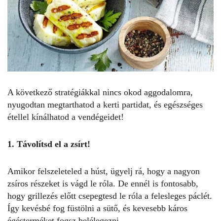
A következő stratégiákkal nincs okod aggodalomra,
nyugodtan megtarthatod a kerti partidat, és egészséges
étellel kínálhatod a vendégeidet!
1. Távolítsd el a zsírt!
Amikor felszeleteled a húst, ügyelj rá, hogy a nagyon
zsíros részeket is vágd le róla. De ennél is fontosabb,
hogy grillezés előtt csepegtesd le róla a felesleges páclét.
Így kevésbé fog füstölni a sütő, és kevesebb káros
égésterméket fogsz belélegezni.