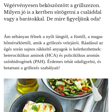
Végérvényesen beköszöntött a grillszezon.
Milyen jó is a kertben sütögetni a családdal
vagy a barátokkal. De mire figyeljünk oda?
Ám néhányan félnek a nyílt lángtól, a füsttől, a magas
hőmérséklettől, amik a grillezés velejárói. Ráadásul az
égés során sajnos rákkeltő anyagok is keletkezhetnek:
heterociklikus aminok (HCA) és policiklikus aromás
szénhidrogének (PAH). Érdemes tehát odafigyelni, és
betartani a grillezés szabályait!