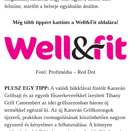
felszíne, mielőtt a belseje egyáltalán átsülne.
Még több tippért kattints a
Well&Fit
oldalára!
Fotó
: Profimédia – Red Dot
PLUSZ EGY TIPP:
A valódi bükkfával füstölt Karaván
Grillsajt és az egyedi fűszerkeverékkel ízesített Tihany
Grill Camembert az idei grillszezonban három új
termékkel egészül ki. Az új Karaván Grillkorongok
újszerű, praktikus csomagolásának köszönhetően nagyon
egyszerű és kényelmes a felhasználása. A könnyen