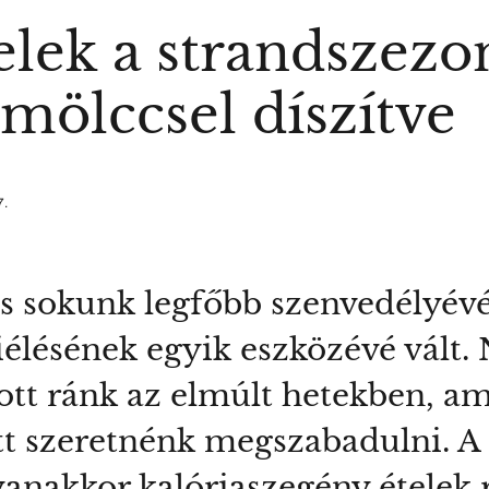
elek a strandszezon
mölccsel díszítve
7.
s sokunk legfőbb szenvedélyévé,
iélésének egyik eszközévé vált
szott ránk az elmúlt hetekben, a
tt szeretnénk megszabadulni. 
gyanakkor kalóriaszegény ételek 