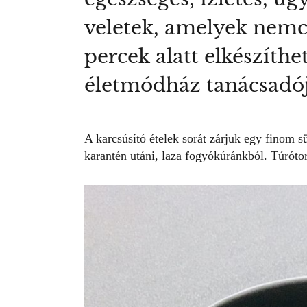
veletek, amelyek nemcs
percek alatt elkészíth
életmódház tanácsadój
A karcsúsító ételek sorát zárjuk egy finom
karantén utáni, laza fogyókúránkból. Túrótor