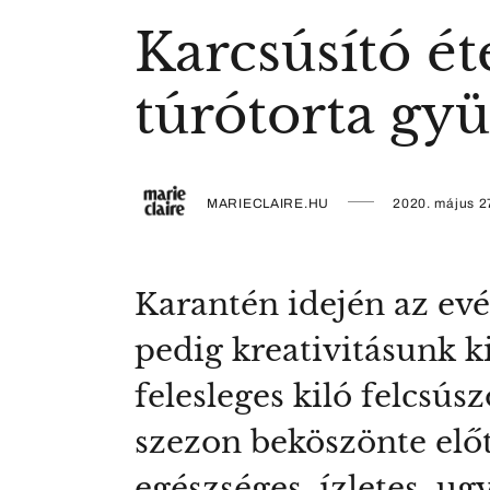
Karcsúsító ét
túrótorta gyü
MARIECLAIRE.HU
2020. május 2
Karantén idején az evé
pedig kreativitásunk k
felesleges kiló felcsú
szezon beköszönte elő
egészséges, ízletes, u