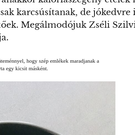
ak karcsúsítanak, de jókedvre i
etőek. Megálmodójuk Zséli Szilvi
a.
 süteménnyel, hogy szép emlékek maradjanak a
ta egy kicsit másként.