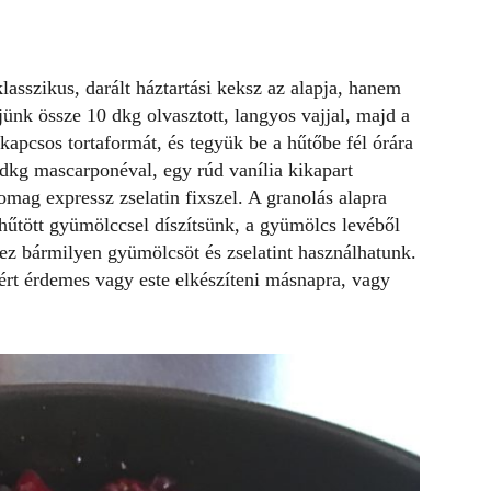
lasszikus, darált háztartási keksz az alapja, hanem
jünk össze 10 dkg olvasztott, langyos vajjal, majd a
kapcsos tortaformát, és tegyük be a hűtőbe fél órára
 dkg mascarponéval, egy rúd vanília kikapart
somag expressz zselatin fixszel. A
granolás
alapra
yhűtött gyümölccsel díszítsünk, a gyümölcs levéből
z bármilyen gyümölcsöt és zselatint használhatunk.
zért érdemes vagy este elkészíteni másnapra, vagy