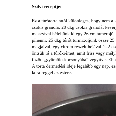
Szilvi receptje:
Ez a túrótorta attól különleges, hogy nem a k
csokis granola. 20 dkg csokis granolát kever
masszával béleljünk ki egy 26 cm átmérőjű, 
pihenni. 25 dkg túrót turmixoljunk össze 25
magjaival, egy citrom reszelt héjával és 2 c
öntsük rá a túrókrémet, amit friss vagy mél
főzött „gyümölcskocsonyába” vegyítve. Ehhe
A torta dermedési ideje legalább egy nap, e
kora reggel az estére.