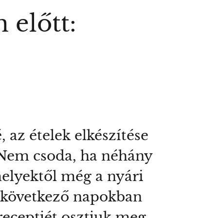
 előtt:
 az ételek elkészítése
. Nem csoda, ha néhány
melyektől még a nyári
A következő napokban
receptjét osztjuk meg