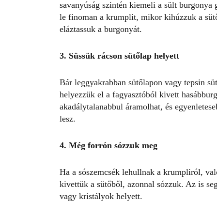
savanyúság szintén kiemeli a sült burgonya g
le finoman a krumplit, mikor kihúzzuk a sü
eláztassuk a burgonyát.
3. Süssük rácson sütőlap helyett
Bár leggyakrabban sütőlapon vagy tepsin süt
helyezzük el a fagyasztóból kivett hasábbur
akadálytalanabbul áramolhat, és egyenletese
lesz.
4. Még forrón sózzuk meg
Ha a sószemcsék lehullnak a krumpliról, va
kivettük a sütőből, azonnal sózzuk. Az is s
vagy kristályok helyett.