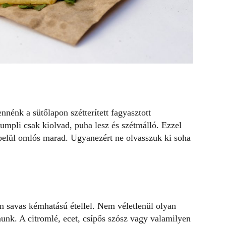
nnénk a sütőlapon szétterített fagyasztott
umpli csak kiolvad, puha lesz és szétmálló. Ezzel
 belül omlós marad. Ugyanezért ne olvasszuk ki soha
en savas kémhatású étellel. Nem véletlenül olyan
unk. A citromlé, ecet, csípős szósz vagy valamilyen