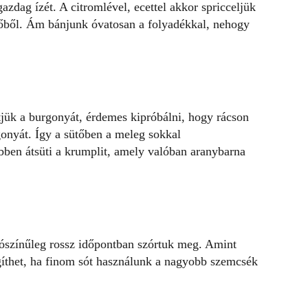
azdag ízét. A citromlével, ecettel akkor spricceljük
tőből. Ám bánjunk óvatosan a folyadékkal, nehogy
jük a burgonyát, érdemes kipróbálni, hogy rácson
gonyát. Így a sütőben a meleg sokkal
bben átsüti a krumplit, amely valóban aranybarna
lószínűleg rossz időpontban szórtuk meg. Amint
egíthet, ha finom sót használunk a nagyobb szemcsék