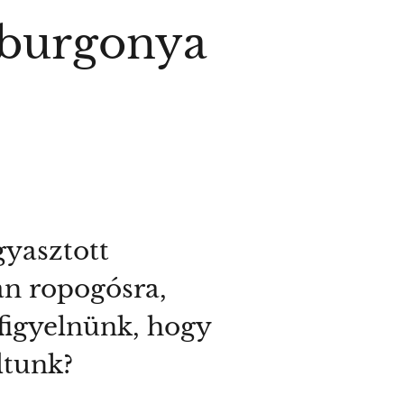
ábburgonya
gyasztott
an ropogósra,
 figyelnünk, hogy
dtunk?