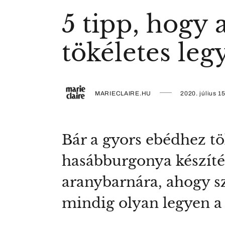
5 tipp, hogy
tökéletes leg
MARIECLAIRE.HU
2020. július 15
Bár a gyors ebédhez tö
hasábburgonya készíté
aranybarnára, ahogy sz
mindig olyan legyen a