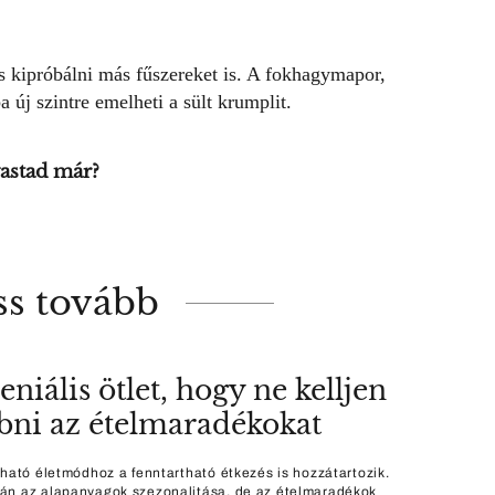
s kipróbálni más fűszereket is. A fokhagymapor,
 új szintre emelheti a sült krumplit.
astad már?
ss tovább
eniális ötlet, hogy ne kelljen
bni az ételmaradékokat
tható életmódhoz a fenntartható étkezés is hozzátartozik.
n az alapanyagok szezonalitása, de az ételmaradékok