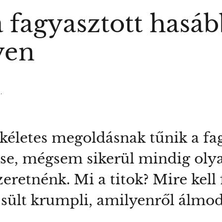
 a fagyasztott has
yen
.
kéletes megoldásnak tűnik a fa
se, mégsem sikerül mindig oly
eretnénk. Mi a titok? Mire kell
 sült krumpli, amilyenről álmo