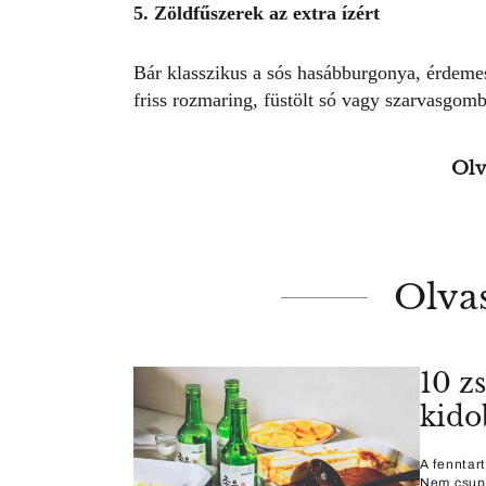
5. Zöldfűszerek az extra ízért
Bár
klasszikus a sós hasábburgonya
, érdeme
friss rozmaring, füstölt só vagy szarvasgomba
Olv
Olva
10 zs
kido
A fenntar
Nem csupá