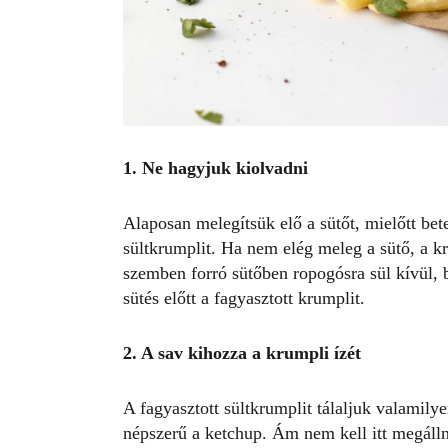
1. Ne hagyjuk kiolvadni
Alaposan melegítsük elő a sütőt, mielőtt bete
sültkrumplit. Ha nem elég meleg a sütő, a kr
szemben forró sütőben ropogósra sül kívül,
sütés előtt a fagyasztott krumplit.
2. A sav kihozza a krumpli ízét
A fagyasztott sültkrumplit tálaljuk valamily
népszerű a ketchup. Ám nem kell itt megálln