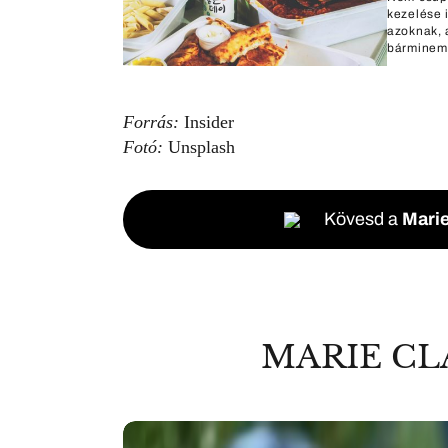
kezelése 
azoknak, 
bárminemű
Forrás:
Insider
Fotó:
Unsplash
Kövesd a
Marie
MARIE CL