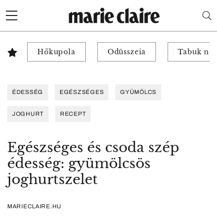
Hőkupola
Odüsszeia
Tabuk nél
ÉDESSÉG
EGÉSZSÉGES
GYÜMÖLCS
JOGHURT
RECEPT
Egészséges és csoda szép
édesség: gyümölcsös
joghurtszelet
MARIECLAIRE.HU