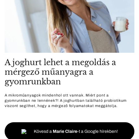
A joghurt lehet a megoldás a
mérgező műanyagra a
gyomrunkban
A mikroműanyagok mindenhol ott vannak. Miért pont a
gyomrunkban ne lennének?! A joghurtban található probiotikum
viszont segíthet, hogy a mérgező folyamatokat meggátolja.
Kövesd a
Marie Claire
-t a Google hírekben!