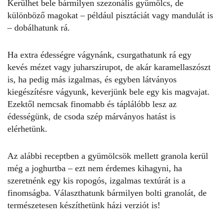
Kerülhet bele bármilyen szezonális gyümölcs, de
különböző magokat – például pisztáciát vagy mandulát is
– dobálhatunk rá.
Ha extra édességre vágynánk, csurgathatunk rá egy
kevés mézet vagy juharszirupot, de akár karamellaszószt
is, ha pedig más izgalmas, és egyben látványos
kiegészítésre vágyunk, keverjünk bele egy kis magvajat.
Ezektől nemcsak finomabb és táplálóbb lesz az
édességünk, de csoda szép márványos hatást is
elérhetünk.
Az alábbi receptben a gyümölcsök mellett granola kerül
még a
joghurtba
– ezt nem érdemes kihagyni, ha
szeretnénk egy kis ropogós, izgalmas textúrát is a
finomságba. Választhatunk bármilyen bolti granolát, de
természetesen készíthetünk házi verziót is!