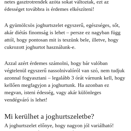
netes gasztrotrendek azóta sokat változtak, ezt az
édességet továbbra is érdemes elkészíteni!
A gyümölcsös
joghurtszelet
egyszerű, egészséges, sőt,
akár diétás finomság is lehet – persze ez nagyban függ
attól, hogy pontosan mit is teszünk bele, illetve, hogy
cukrozott joghurtot használunk-e.
Azzal azért érdemes számolni, hogy bár valóban
végtelenül egyszerű nassolnivalóról van szó, nem tudjuk
azonnal fogyasztani – legalább 3 órát várnunk kell, hogy
kellően megfagyjon a joghurtunk. Ha azonban ez
megvan, isteni édesség, vagy akár különleges
vendégváró is lehet!
Mi kerülhet a joghurtszeletbe?
A
joghurtszelet
előnye, hogy nagyon jól variálható!