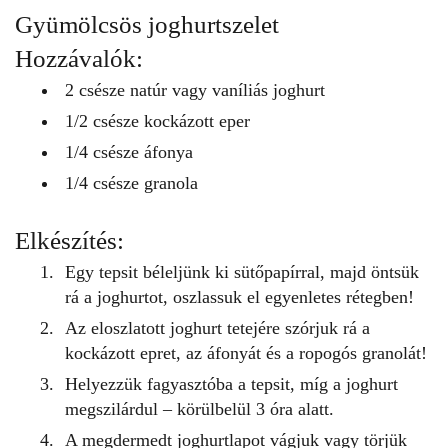
Gyümölcsös joghurtszelet
Hozzávalók:
2 csésze natúr vagy vaníliás joghurt
1/2 csésze kockázott eper
1/4 csésze áfonya
1/4 csésze
granola
Elkészítés:
Egy tepsit béleljünk ki sütőpapírral, majd öntsük
rá a joghurtot, oszlassuk el egyenletes rétegben!
Az eloszlatott joghurt tetejére szórjuk rá a
kockázott epret, az áfonyát és a ropogós granolát!
Helyezzük fagyasztóba a tepsit, míg a joghurt
megszilárdul – körülbelül 3 óra alatt.
A megdermedt joghurtlapot vágjuk vagy törjük