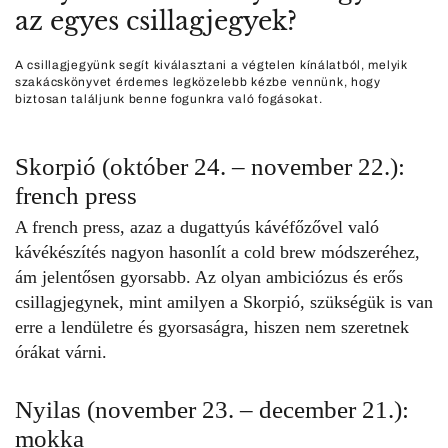
az egyes csillagjegyek?
A csillagjegyünk segít kiválasztani a végtelen kínálatból, melyik
szakácskönyvet érdemes legközelebb kézbe vennünk, hogy
biztosan találjunk benne fogunkra való fogásokat.
Skorpió (október 24. – november 22.):
french press
A french press, azaz a dugattyús kávéfőzővel való
kávékészítés nagyon hasonlít a cold brew módszeréhez,
ám jelentősen gyorsabb. Az olyan ambiciózus és erős
csillagjegynek, mint amilyen a Skorpió, szükségük is van
erre a lendületre és gyorsaságra, hiszen nem szeretnek
órákat várni.
Nyilas (november 23. – december 21.):
mokka