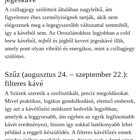
A csillagjegy szülötteit általában nagylelkű, ám
figyelemre éhes személyiségnek tartják, akik nem
elégszenek meg a legegyszerűbb változattal semmiből,
így a kávéból sem. Az Oroszlánokhoz legjobban a cold
brew kávéból, tejből és jégből kevert jegeskávé illik,
amely pont olyan vibráló és energikus, mint a csillagjegy
szülöttei.
Szűz (augusztus 24. – szeptember 22.):
filteres kávé
A Szüzek szeretik a szofisztikált, precíz megoldásokat.
Mivel praktikus, logikus gondolkodású, elemző emberek,
így azt a kávéfőzési módszert kedvelik legjobban,
amelyik a leggyorsabb, ám egyben az egyik legfinomabb
kávét eredményezi, hiszen így sokkal hatékonyabb lehet
például a reggeli készülődés. A filteres kávéfőzés ennek
minden ízében megfelel: gyors, hiszen csak a forró vizet