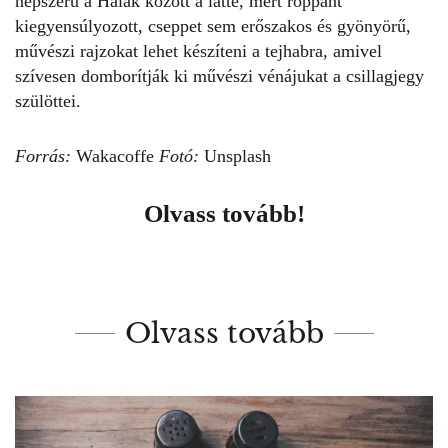
népszerű a Halak között a latte, mert roppant
kiegyensúlyozott, cseppet sem erőszakos és gyönyörű,
művészi rajzokat lehet készíteni a tejhabra, amivel
szívesen domborítják ki művészi vénájukat a csillagjegy
szülöttei.
Forrás:
Wakacoffe
Fotó:
Unsplash
Olvass tovább!
Olvass tovább