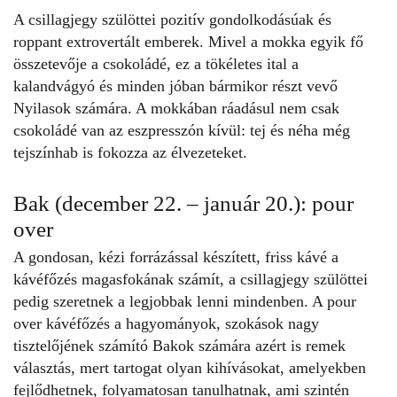
A csillagjegy szülöttei pozitív gondolkodásúak és
roppant extrovertált emberek. Mivel a mokka egyik fő
összetevője a csokoládé, ez a tökéletes ital a
kalandvágyó és minden jóban bármikor részt vevő
Nyilasok számára. A mokkában ráadásul nem csak
csokoládé van az eszpresszón kívül: tej és néha még
tejszínhab is fokozza az élvezeteket.
Bak (december 22. – január 20.): pour
over
A gondosan, kézi forrázással készített, friss kávé a
kávéfőzés magasfokának számít, a csillagjegy szülöttei
pedig szeretnek a legjobbak lenni mindenben. A pour
over kávéfőzés a hagyományok, szokások nagy
tisztelőjének számító Bakok számára azért is remek
választás, mert tartogat olyan kihívásokat, amelyekben
fejlődhetnek, folyamatosan tanulhatnak, ami szintén