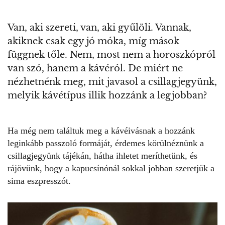
Van, aki szereti, van, aki gyűlöli. Vannak,
akiknek csak egy jó móka, míg mások
függnek tőle. Nem, most nem a horoszkópról
van szó, hanem a kávéról. De miért ne
nézhetnénk meg, mit javasol a csillagjegyünk,
melyik kávétípus illik hozzánk a legjobban?
Ha még nem találtuk meg a kávéivásnak a hozzánk
leginkább passzoló formáját, érdemes körülnéznünk
a
csillagjegyünk tájékán
, hátha ihletet meríthetünk, és
rájövünk, hogy a kapucsínónál sokkal jobban szeretjük a
sima eszpresszót.