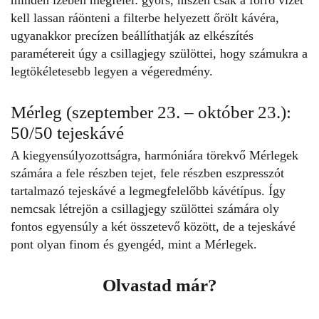
kell lassan ráönteni a filterbe helyezett őrölt kávéra,
ugyanakkor precízen beállíthatják az elkészítés
paramétereit úgy a csillagjegy szülöttei, hogy számukra a
legtökéletesebb legyen a végeredmény.
Mérleg (szeptember 23. – október 23.):
50/50 tejeskávé
A kiegyensúlyozottságra, harmóniára törekvő Mérlegek
számára a fele részben tejet, fele részben eszpresszót
tartalmazó tejeskávé a legmegfelelőbb kávétípus. Így
nemcsak létrejön a csillagjegy szülöttei számára oly
fontos egyensúly a két összetevő között, de a tejeskávé
pont olyan finom és gyengéd, mint a Mérlegek.
Olvastad már?