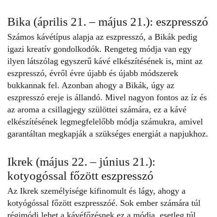
Bika (április 21. – május 21.): eszpresszó
Számos kávétípus alapja az eszpresszó, a Bikák pedig
igazi kreatív gondolkodók. Rengeteg módja van egy
ilyen látszólag egyszerű kávé elkészítésének is, mint az
eszpresszó, évről évre újabb és újabb módszerek
bukkannak fel. Azonban ahogy a Bikák, úgy az
eszpresszó ereje is állandó. Mivel nagyon fontos az íz és
az aroma a csillagjegy szülöttei számára, ez a kávé
elkészítésének legmegfelelőbb módja számukra, amivel
garantáltan megkapják a szükséges energiát a napjukhoz.
Ikrek (május 22. – június 21.):
kotyogóssal főzött eszpresszó
Az Ikrek személyisége kifinomult és lágy, ahogy a
kotyógóssal főzött eszpresszóé. Sok ember számára túl
régimódi lehet a kávéfőzésnek ez a módja, esetleg túl