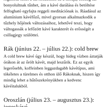
bonyolultnak tűnhet, ám a kávé darálása és betöltése
felfogható egyfajta reggeli meditációnak is. Ráadásul az
alumínium kávéfőző, mivel gyorsan alkalmazkodik a
tűzhely hőjének változásaihoz, lehetővé teszi, hogy
váltogassák a lefőzött kávé karakterét és erősségét a
csillagjegy szülöttei.
Rák (június 22. – július 22.): cold brew
A cold brew kávé úgy készül, hogy hideg vízben áztatják
órákon át az őrölt kávét, majd leszűrik. Ez az egyik
legerősebb, koffeinben leggazdagabb kávétípus, ami
tökéletes a türelmes és otthon ülő Rákoknak, hiszen így
mindig lehet a hűtőszekrényükben a kedvenc
kávéitalukból.
Oroszlán (július 23. – augusztus 23.):
jegeskávé