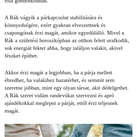
róla gondoskodnak.
A Rák vágyik a párkapcsolat stabilitására és
könnyedségére, ezért gyakran elveszettnek és
csapongónak érzi magát, amikor
egyedülálló
. Mivel a
Rák a születési horoszkópban az otthon felett uralkodik,
sok energiát fektet abba, hogy találjon valakit, akivel
fészket építhet.
Akkor érzi magát a legjobban, ha a párja mellett
ébredhet, ha valakihez hazatérhet, és semmit sem
szeretne jobban, mint egy olyan társat, akit dédelgethet.
A Rák szeret vidám randevúkat szervezni és apró
ajándékokkal meglepni a párját, ettől érzi teljesnek
magát.