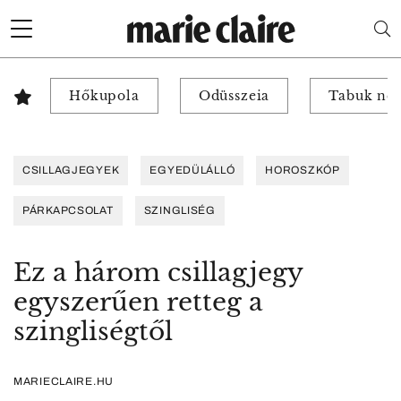
Hőkupola
Odüsszeia
Tabuk nél
CSILLAGJEGYEK
EGYEDÜLÁLLÓ
HOROSZKÓP
PÁRKAPCSOLAT
SZINGLISÉG
Ez a három csillagjegy
egyszerűen retteg a
szingliségtől
MARIECLAIRE.HU