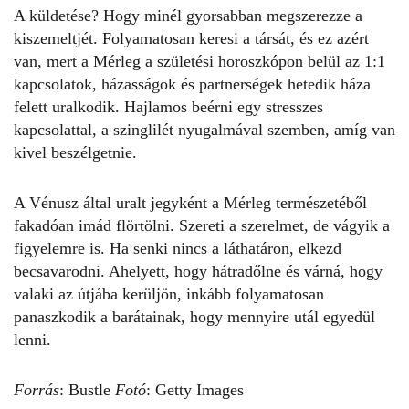
A küldetése? Hogy minél gyorsabban megszerezze a
kiszemeltjét. Folyamatosan keresi a társát, és ez azért
van, mert a Mérleg a születési horoszkópon belül az 1:1
kapcsolatok, házasságok és partnerségek hetedik háza
felett uralkodik. Hajlamos beérni egy stresszes
kapcsolattal, a
szinglilét
nyugalmával szemben, amíg van
kivel beszélgetnie.
A Vénusz által uralt jegyként a Mérleg természetéből
fakadóan imád flörtölni. Szereti a szerelmet, de vágyik a
figyelemre is. Ha senki nincs a láthatáron, elkezd
becsavarodni. Ahelyett, hogy hátradőlne és várná, hogy
valaki az útjába kerüljön, inkább folyamatosan
panaszkodik a barátainak, hogy mennyire utál
egyedül
lenni
.
Forrás
:
Bustle
Fotó
: Getty Images