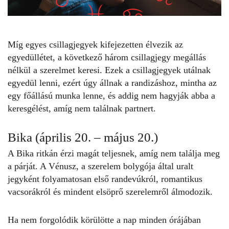
Míg egyes csillagjegyek kifejezetten élvezik az
egyedüllétet
, a következő három csillagjegy megállás
nélkül a szerelmet keresi. Ezek a csillagjegyek utálnak
egyedül lenni, ezért úgy állnak a randizáshoz, mintha az
egy főállású munka lenne, és addig nem hagyják abba a
keresgélést, amíg nem találnak partnert.
Bika (április 20. – május 20.)
A Bika ritkán érzi magát teljesnek, amíg nem találja meg
a párját. A Vénusz, a szerelem bolygója által uralt
jegyként folyamatosan első randevúkról, romantikus
vacsorákról és mindent elsöprő szerelemről álmodozik.
Ha nem forgolódik körülötte a nap minden órájában