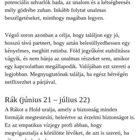
potenciális udvarlók hada, az unalom és a kétségbeesés
mély gödrébe zuhan. Inkább folytat unalmas
beszélgetéseket, minthogy magában legyen.
Végső soron azonban a célja, hogy találjon egy jó,
hosszú távú partnert, hogy aztán belesüllyedhessen egy
kényelmes, meghitt rutinba. Föld jegyűként stabilitásra
vágyik, és nem bánja az unalmas részeket sem, amikor
egy kapcsolatban megállapodik. Valójában ezt szereti a
legjobban. Megnyugtatónak találja, ha egész hétvégén
netflixezhet a párjával.
Rák (június 21 – július 22)
A Rákot a Hold uralja, amely a biztonság minden
formáját megtestesíti, beleértve az érzelmi biztonságot is.
Ez az empatikus vízjegy profi abban, hogy
megvigasztalja a körülötte lévőket, de azt is szereti, ha