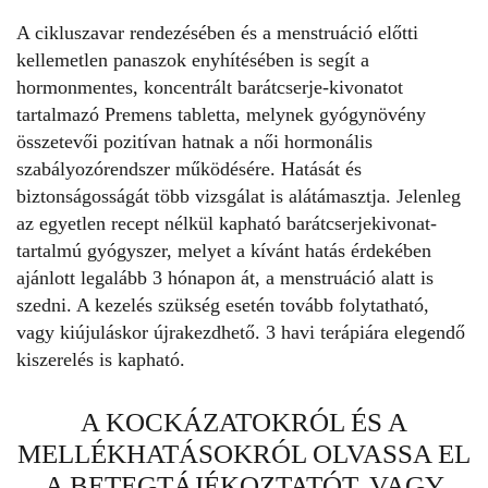
A cikluszavar rendezésében és a menstruáció előtti
kellemetlen panaszok enyhítésében is segít a
hormonmentes, koncentrált barátcserje-kivonatot
tartalmazó
Premens tabletta
, melynek gyógynövény
összetevői pozitívan hatnak a női hormonális
szabályozórendszer működésére. Hatását és
biztonságosságát több vizsgálat is alátámasztja. Jelenleg
az egyetlen recept nélkül kapható barátcserjekivonat-
tartalmú gyógyszer, melyet a kívánt hatás érdekében
ajánlott legalább 3 hónapon át, a menstruáció alatt is
szedni. A kezelés szükség esetén tovább folytatható,
vagy kiújuláskor újrakezdhető. 3 havi terápiára elegendő
kiszerelés is kapható.
A KOCKÁZATOKRÓL ÉS A
MELLÉKHATÁSOKRÓL OLVASSA EL
A BETEGTÁJÉKOZTATÓT, VAGY