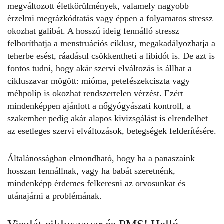
megváltozott életkörülmények, valamely nagyobb
érzelmi megrázkódtatás vagy éppen a folyamatos stressz
okozhat galibát. A hosszú ideig fennálló stressz
felboríthatja a menstruációs ciklust, megakadályozhatja a
teherbe esést, ráadásul csökkentheti a libidót is. De azt is
fontos tudni, hogy akár szervi elváltozás is állhat a
cikluszavar mögött: mióma, petefészekciszta vagy
méhpolip is okozhat rendszertelen vérzést. Ezért
mindenképpen ajánlott a nőgyógyászati kontroll, a
szakember pedig akár alapos kivizsgálást is elrendelhet
az esetleges szervi elváltozások, betegségek felderítésére.
Általánosságban elmondható, hogy ha a panaszaink
hosszan fennállnak, vagy ha babát szeretnénk,
mindenképp érdemes felkeresni az orvosunkat és
utánajárni a problémának.