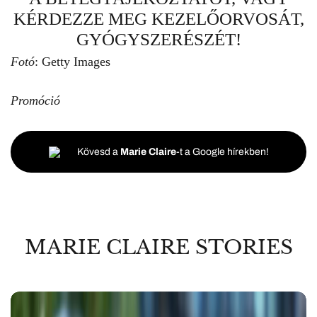
KÉRDEZZE MEG KEZELŐORVOSÁT,
GYÓGYSZERÉSZÉT!
Fotó
: Getty Images
Promóció
Kövesd a
Marie Claire
-t a Google hírekben!
MARIE CLAIRE STORIES