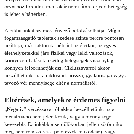
orvoshoz fordulni, mert akár nemi úton terjedő betegség
is lehet a háttérben.
A ciklusunkat számos tényező befolyásolhatja. Míg a
fogamzásgátló tabletták szedése szinte percre pontosan
beállítja, más faktorok, például az életkor, az egyes
élethelyzetekkel járó fizikai vagy lelki változások,
környezeti hatások, esetleg betegségek viszonylag
könnyen felboríthatják azt. Cikluszavarról akkor
beszélhetünk, ha a ciklusunk hossza, gyakorisága vagy a
távozó vér mennyisége eltér a normálistól.
Eltérések, amelyekre érdemes figyelni
„Negatív” vérzészavarról akkor beszélhetünk, ha a
menstruáció nem jelentkezik, vagy a mennyisége
kevesebb. Ez inkább a serdülőkorban jellemző (amikor
még nem rendszeres a petefészek működése), vagy