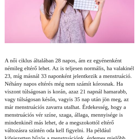
A női ciklus általában 28 napos, ám ez egyénenként
némileg eltérő lehet. Az is teljesen normális, ha valakinél
23, míg másnál 33 naponként jelentkezik a menstruáció.
Néhány napos eltérés még nem számít kórosnak. Ha
viszont túlságosan is korán, azaz 21 napnál hamarabb,
vagy túlságosan későn, vagyis 35 nap után jön meg, az
már menstruációs zavarra utalhat. Érdekesség, hogy a
menstruációs vér színe, szaga, állaga, mennyisége is
mindenkinél más lehet, de a megszokottól eltérő
változásra szintén oda kell figyelni. Ha például
kifejezetten bűzös a menstruációnk, érdemes mielőbb