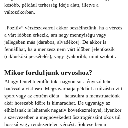
később, például terhesség ideje alatt, illetve a
változókorban.
„Pozitív” vérzészavarról akkor beszélhetünk, ha a vérzés
a várt időben érkezik, ám nagy mennyiségű vagy
jellegében más (darabos, alvadékos). De akkor is
fennállhat, ha a menzesz nem várt időben jelentkezik
(ciklusközi pecsételés), vagy gyakoribb, mint szokott.
Mikor forduljunk orvoshoz?
Ahogy fentebb említettük, nagyon sok tényező lehet
hatással a ciklusra. Megzavarhatja például a túlzásba vitt
sport vagy az extrém diéta – hatásukra a menstruációnk
akár hosszabb időre is kimaradhat. De ugyanígy az
elhízásnak is lehetnek negatív következményei, ilyenkor
a szervezetben a megnövekedett ösztrogénszint okoz túl
hosszú vagy rendszertelen vérzést. Sok esetben a