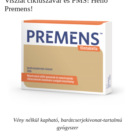
Viszlát cikluszavar és PMS! Helló
Premens!
Vény nélkül kapható, barátcserjekivonat-tartalmú
gyógyszer