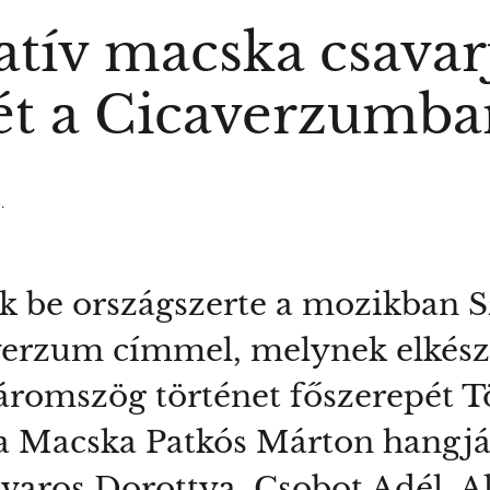
tív macska csavarj
jét a Cicaverzumb
.
k be országszerte a mozikban Sz
verzum címmel, melynek elkészül
áromszög történet főszerepét Tö
 a Macska Patkós Márton hangjá
aros Dorottya, Csobot Adél, Al