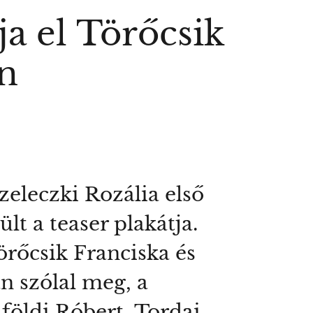
a el Törőcsik
an
eleczki Rozália első
t a teaser plakátja.
rőcsik Franciska és
n szólal meg, a
földi Róbert, Tordai