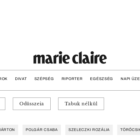
ROK
DIVAT
SZÉPSÉG
RIPORTER
EGÉSZSÉG
NAPI ÜZ
Odüsszeia
Tabuk nélkül
MÁRTON
POLGÁR CSABA
SZELECZKI ROZÁLIA
TÖRŐCSI