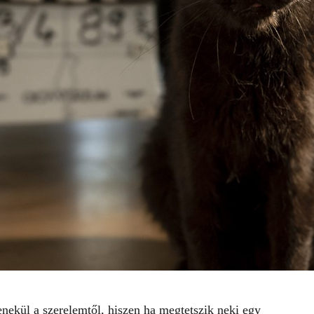
nekül a szerelemtől, hiszen ha megtetszik neki egy