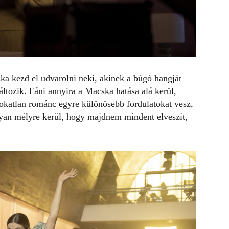
a kezd el udvarolni neki, akinek a búgó hangját
ltozik. Fáni annyira a Macska hatása alá kerül,
szokatlan románc egyre különösebb fordulatokat vesz,
yan mélyre kerül, hogy majdnem mindent elveszít,