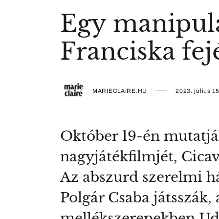
Egy manipula
Franciska fe
MARIECLAIRE.HU
2023. július 15
Október 19-én mutatjá
nagyjátékfilmjét, Cica
Az abszurd szerelmi h
Polgár Csaba játsszák,
mellékszerepekben Udv