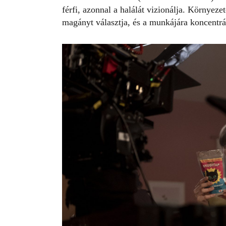
férfi, azonnal a halálát vizionálja. Környeze
magányt választja, és a munkájára koncentrá