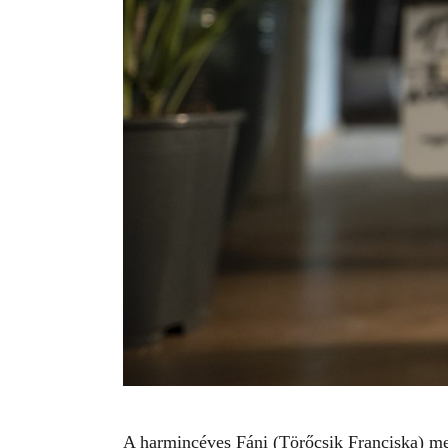
A harmincéves Fáni (
Törőcsik Franciska
) me