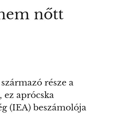
 nem nőtt
l származó része a
, ez aprócska
g (IEA) beszámolója