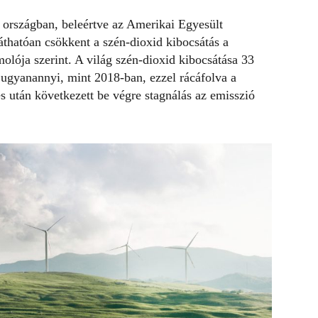
 országban, beleértve az Amerikai Egyesült
láthatóan
csökkent a szén-dioxid kibocsátás
a
ója szerint. A világ szén-dioxid kibocsátása 33
 ugyanannyi, mint 2018-ban, ezzel rácáfolva a
s után következett be végre stagnálás az emisszió