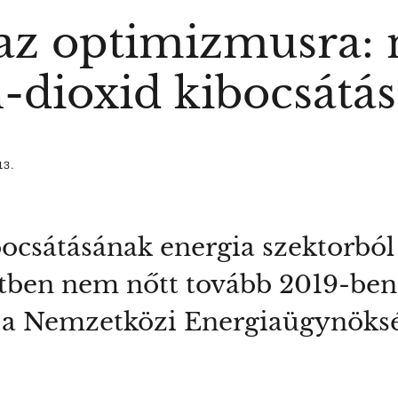
az optimizmusra:
-dioxid kibocsátás
13.
bocsátásának energia szektorbó
étben nem nőtt tovább 2019-ben
 a Nemzetközi Energiaügynöksé