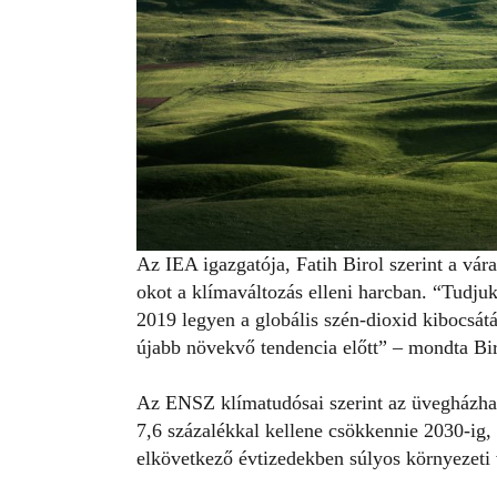
Az IEA igazgatója, Fatih Birol szerint a v
okot a klímaváltozás elleni harcban. “Tud
2019 legyen a globális szén-dioxid kibocsát
újabb növekvő tendencia előtt” – mondta Bir
Az ENSZ klímatudósai szerint az üvegházha
7,6 százalékkal kellene csökkennie 2030-ig
elkövetkező évtizedekben súlyos környezeti