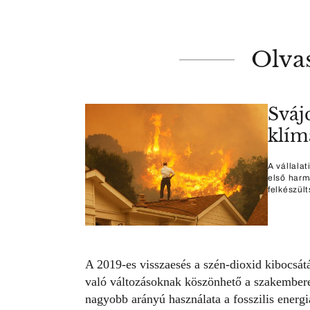
Olva
Svájc
klím
A vállalat
első harm
felkészül
A 2019-es visszaesés a szén-dioxid kibocsát
való változásoknak köszönhető a szakembere
nagyobb arányú használata a fosszilis energi