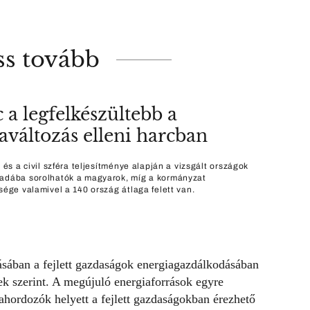
ss tovább
 a legfelkészültebb a
aváltozás elleni harcban
i és a civil szféra teljesítménye alapján a vizsgált országok
adába sorolhatók a magyarok, míg a kormányzat
tsége valamivel a 140 ország átlaga felett van.
ásában a fejlett gazdaságok energiagazdálkodásában
k szerint. A megújuló energiaforrások egyre
ahordozók helyett a fejlett gazdaságokban érezhető