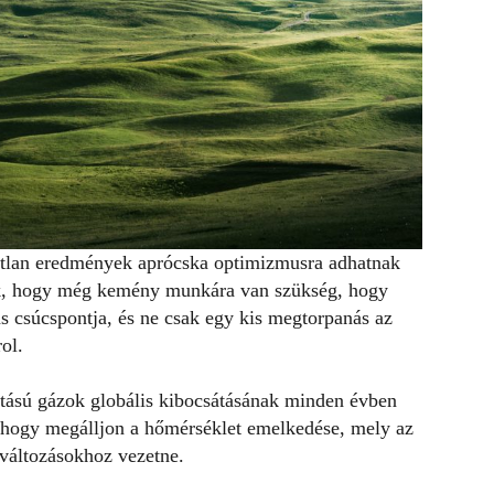
áratlan eredmények aprócska optimizmusra adhatnak
juk, hogy még kemény munkára van szükség, hogy
ás csúcspontja, és ne csak egy kis megtorpanás az
ol.
tású gázok globális kibocsátásának minden évben
, hogy megálljon a hőmérséklet emelkedése, mely az
 változásokhoz vezetne.