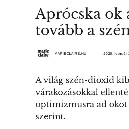
Aprócska ok 
tovább a szén
MARIECLAIRE.HU
2020. február 
A világ szén-dioxid ki
várakozásokkal ellent
optimizmusra ad okot
szerint.