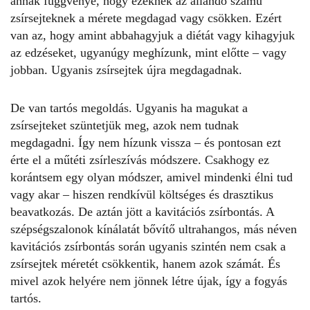
annak függvénye, hogy ezeknek az állandó számú
zsírsejteknek a mérete megdagad vagy csökken. Ezért
van az, hogy amint abbahagyjuk a diétát vagy kihagyjuk
az edzéseket, ugyanúgy meghízunk, mint előtte – vagy
jobban. Ugyanis zsírsejtek újra megdagadnak.
De van tartós megoldás. Ugyanis ha magukat a
zsírsejteket szüntetjük meg, azok nem tudnak
megdagadni. Így nem hízunk vissza – és pontosan ezt
érte el a műtéti zsírleszívás módszere. Csakhogy ez
korántsem egy olyan módszer, amivel mindenki élni tud
vagy akar – hiszen rendkívül költséges és drasztikus
beavatkozás. De aztán jött a kavitációs zsírbontás. A
szépségszalonok kínálatát bővítő ultrahangos, más néven
kavitációs zsírbontás során ugyanis szintén nem csak a
zsírsejtek méretét csökkentik, hanem azok számát. És
mivel azok helyére nem jönnek létre újak, így a fogyás
tartós.