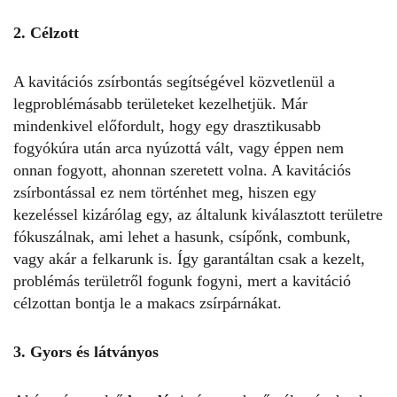
2. Célzott
A kavitációs zsírbontás segítségével közvetlenül a
legproblémásabb területeket kezelhetjük. Már
mindenkivel előfordult, hogy egy drasztikusabb
fogyókúra után arca nyúzottá vált, vagy éppen nem
onnan fogyott, ahonnan szeretett volna. A kavitációs
zsírbontással ez nem történhet meg, hiszen egy
kezeléssel kizárólag egy, az általunk kiválasztott területre
fókuszálnak, ami lehet a hasunk, csípőnk, combunk,
vagy akár a felkarunk is. Így garantáltan csak a kezelt,
problémás területről fogunk fogyni, mert a kavitáció
célzottan bontja le a makacs zsírpárnákat.
3. Gyors és látványos