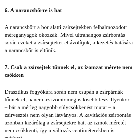
6.
A narancsbőrre
is hat
A narancsbőrt a bőr alatti zsírsejtekben felhalmozódott
méreganyagok okozzák. Mivel ultrahangos zsírbontás
során ezeket a zsírsejteket eltávolítjuk, a kezelés hatására
a narancsbőr is eltűnik.
7. Csak a zsírsejtek tűnnek el, az izomzat mérete nem
csökken
Drasztikus fogyókúra során nem csupán a zsírpárnák
tűnnek el, hanem az izomtömeg is kisebb lesz. Ilyenkor
– bár a mérleg nagyobb súlycsökkenést mutat – a
zsírvesztés nem olyan látványos. A kavitációs zsírbontás
azonban kizárólag a zsírsejtekre hat, az izmok méretét
nem csökkenti, így a változás centiméterekben is
mérhető.