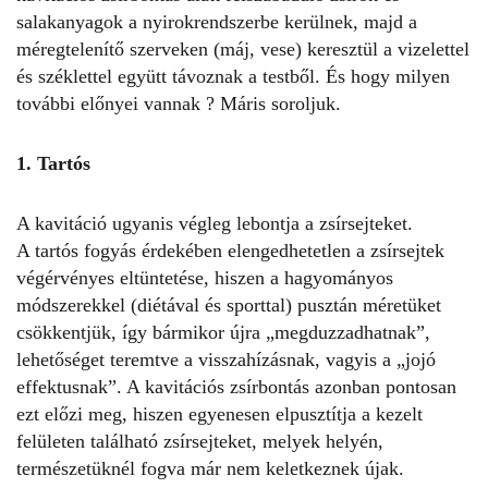
salakanyagok a nyirokrendszerbe kerülnek, majd a
méregtelenítő szerveken (máj, vese) keresztül a vizelettel
és széklettel együtt távoznak a testből. És hogy milyen
további előnyei vannak ? Máris soroljuk.
1. Tartós
A kavitáció ugyanis végleg lebontja a zsírsejteket.
A tartós fogyás érdekében elengedhetetlen a zsírsejtek
végérvényes eltüntetése, hiszen a hagyományos
módszerekkel (diétával és sporttal) pusztán méretüket
csökkentjük, így bármikor újra „megduzzadhatnak”,
lehetőséget teremtve a visszahízásnak, vagyis a „jojó
effektusnak”. A kavitációs zsírbontás azonban pontosan
ezt előzi meg, hiszen egyenesen elpusztítja a kezelt
felületen található zsírsejteket, melyek helyén,
természetüknél fogva már nem keletkeznek újak.