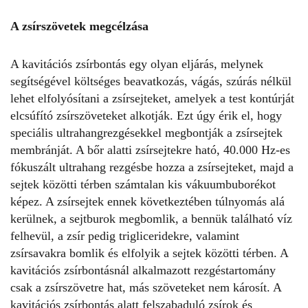
A zsírszövetek megcélzása
A kavitációs zsírbontás egy olyan eljárás, melynek
segítségével költséges beavatkozás, vágás, szúrás nélkül
lehet elfolyósítani a zsírsejteket, amelyek a test kontúrját
elcsúfító zsírszöveteket alkotják. Ezt úgy érik el, hogy
speciális ultrahangrezgésekkel megbontják a zsírsejtek
membránját. A bőr alatti zsírsejtekre ható, 40.000 Hz-es
fókuszált ultrahang rezgésbe hozza a zsírsejteket, majd a
sejtek közötti térben számtalan kis vákuumbuborékot
képez. A zsírsejtek ennek következtében túlnyomás alá
kerülnek, a sejtburok megbomlik, a bennük található víz
felhevül, a zsír pedig trigliceridekre, valamint
zsírsavakra bomlik és elfolyik a sejtek közötti térben. A
kavitációs zsírbontásnál alkalmazott rezgéstartomány
csak a zsírszövetre hat, más szöveteket nem károsít. A
kavitációs zsírbontás alatt felszabaduló zsírok és