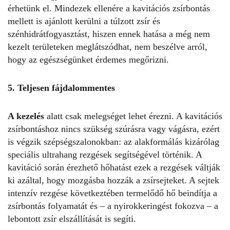
érhetünk el. Mindezek ellenére a kavitációs zsírbontás
mellett is ajánlott kerülni a túlzott zsír és
szénhidrátfogyasztást, hiszen ennek hatása a még nem
kezelt területeken meglátszódhat, nem beszélve arról,
hogy az egészségünket érdemes megőrizni.
5. Teljesen fájdalommentes
A kezelés
alatt csak melegséget lehet érezni. A kavitációs
zsírbontáshoz nincs szükség szúrásra vagy vágásra, ezért
is végzik szépségszalonokban: az alakformálás kizárólag
speciális ultrahang rezgések segítségével történik. A
kavitáció során érezhető hőhatást ezek a rezgések váltják
ki azáltal, hogy mozgásba hozzák a zsírsejteket. A sejtek
intenzív rezgése következtében termelődő hő beindítja a
zsírbontás folyamatát és – a nyirokkeringést fokozva – a
lebontott zsír elszállítását is segíti.