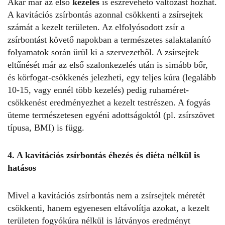
Akár már az első
kezelés
is észrevehető változást hozhat.
A kavitációs zsírbontás azonnal csökkenti a zsírsejtek
számát a kezelt területen. Az elfolyósodott zsír a
zsírbontást követő napokban a természetes salaktalanító
folyamatok során ürül ki a szervezetből. A zsírsejtek
eltűnését már az első szalonkezelés után is simább bőr,
és körfogat-csökkenés jelezheti, egy teljes kúra (legalább
10-15, vagy ennél több kezelés) pedig ruhaméret-
csökkenést eredményezhet a kezelt testrészen. A fogyás
üteme természetesen egyéni adottságoktól (pl. zsírszövet
típusa, BMI) is függ.
4. A kavitációs zsírbontás éhezés és diéta nélkül is
hatásos
Mivel a kavitációs zsírbontás nem a zsírsejtek méretét
csökkenti, hanem egyenesen eltávolítja azokat, a kezelt
területen fogyókúra nélkül is látványos eredményt